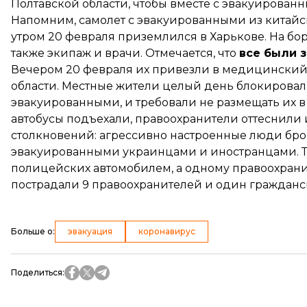
Полтавской области, чтобы вместе с эвакуированн
Напомним, самолет с эвакуированными из китайс
утром 20 февраля
приземлился
в Харькове. На бо
также экипаж и врачи. Отмечается, что
все были 
Вечером 20 февраля их
привезли в медицинский
области. Местные жители целый день блокировали
эвакуированными, и требовали не размещать их 
автобусы подъехали, правоохранители
оттеснили 
столкновений: агрессивно настроенные люди брос
эвакуированными украинцами и иностранцами. Та
полицейских автомобилем, а одному правоохрани
пострадали 9 правоохранителей и один граждан
Больше о
:
эвакуация
коронавирус
Поделиться
: