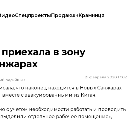
Видео
Спецпроекты
Продакшн
Крамниця
арах
 приехала в зону
анжарах
21 февраля 2020 17:02
ший радийщик
ала, что наконец находится в Новых Санжарах,
вместе с эвакуированными из Китая.
 но с учетом необходимости работать и проводить
е выделили отдельное рабочее помещение», —