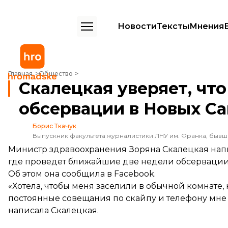
Новости
Тексты
Мнения
Скалецкая уверяет, что приехала в зону обсервации в Новых Санж
Главная
Общество
Скалецкая уверяет, что
обсервации в Новых С
Борис Ткачук
Выпускник факультета журналистики ЛНУ им. Франка, быв
Министр здравоохранения Зоряна Скалецкая напис
где проведет ближайшие две недели обсервации 
Об этом она сообщила в Facebook.
«Хотела, чтобы меня заселили в обычной комнате,
постоянные совещания по скайпу и телефону мн
написала Скалецкая.