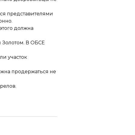
тся представителями
конно
.
 этого должна
 Золотом. В ОБСЕ
ли участок
жна продержаться не
релов.