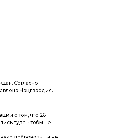
ждан. Согласно
равлена Нацгвардия.
ии о том, что 26
лись туда, чтобы не
Однако добровольцы не