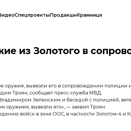
Видео
Спецпроекты
Продакшн
Крамниця
жие из Золотого в сопро
е оружие, вывезли его в сопровождении полиции и
адим Троян,
сообщает
пресс-служба МВД.
 Владимиром Зеленским и беседой с полицией, ве
м оружием, вывезли его», — заявил Троян.
едению войск в зоне ООС, в частности Золотом-4 и 