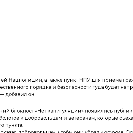
улей Нацполиции, а также пункт НПУ для приема гра
ственного порядка и безопасности туда будет нап
 — добавил он.
ний блокпост «Нет капитуляции» появились публикац
Золотое
к добровольцам и ветеранам, которые съеха
о пункта.
 и сказал добровольцам, чтобы они убрали оружие. 