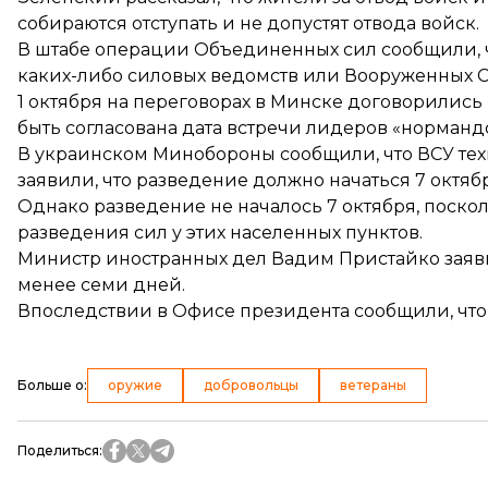
собираются отступать и не допустят отвода войск.
В штабе операции Объединенных сил сообщили, ч
каких-либо силовых ведомств или Вооруженных 
1 октября на переговорах в Минске
договорились 
быть
согласована дата встречи лидеров
«нормандс
В украинском Минобороны сообщили, что ВСУ
те
заявили, что разведение
должно начаться 7 октяб
Однако разведение не началось 7 октября, поск
разведения сил у этих населенных пунктов.
Министр иностранных дел Вадим Пристайко заяви
менее семи
дней.
Впоследствии в Офисе президента сообщили, чт
Больше о
:
оружие
добровольцы
ветераны
Поделиться
: