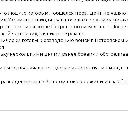
то люди, с которыми общался президент, не являю
Сил Украины и находятся
в поселке с оружием неза
развести силы
возле Петровского и Золотого. После
кой четверки», заявили в Кремле.
хнически готовы к разведению войск
в Петровском и
ря
.
ольку несколькими днями ранее боевики обстрелива
л, что для начала процесса разведения
тишина дол
о
разведение сил в Золотом
пока отложили из-за обст