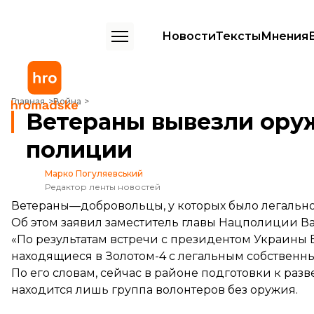
Новости
Тексты
Мнения
Ветераны вывезли оружие из Золотого в сопровождении полиции
Главная
Война
Ветераны вывезли ору
полиции
Марко Погуляевський
Редактор ленты новостей
Ветераны—добровольцы, у которых было легально
Об этом заявил заместитель главы Нацполиции В
«По результатам встречи с президентом Украины
находящиеся в Золотом-4 с легальным собственны
По его словам, сейчас в районе подготовки к разв
находится лишь группа волонтеров без оружия.