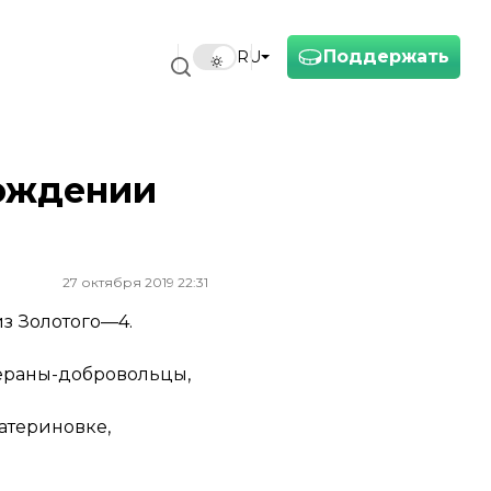
Поддержать
RU
вождении
27 октября 2019 22:31
з Золотого—4.
тераны-добровольцы,
Катериновке,