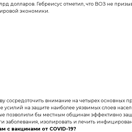
рд долларов. Гебреисус отметил, что ВОЗ не призыв
мировой экономики.
у сосредоточить внимание на четырех основных пр
 усилий на защите наиболее уязвимых слоев насел
орые позволили бы местным общинам эффективно защ
аги заболевания, изолировать и лечить инфицирова
ам с вакцинами от COVID-19?