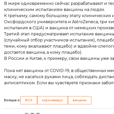
В мире одновременно сейчас разрабатывают и
те
клиническим испытаниям вакцины на людях.
К третьему, самому большому этапу клинических и
Оксфордского университета и AstroZeneca, три 
испытания в США) и вакцина от немецких производ
Третий этап предусматривает испытание вакцин
(случайный отбор участников испытания), плацеб
теми, кому вкалывают плацебо) и вдвойне-слепог
достается вакцина, а кому плацебо).
В России и Китае, к примеру, свои вакцины уже з
Пока нет вакцины от COVID-19, в общественных м
маску, не касаться руками лица, соблюдать дистанц
антисептиком. Если вы чувствуете признаки забол
Больше о
:
ВОЗ
коронавирус
вакцины