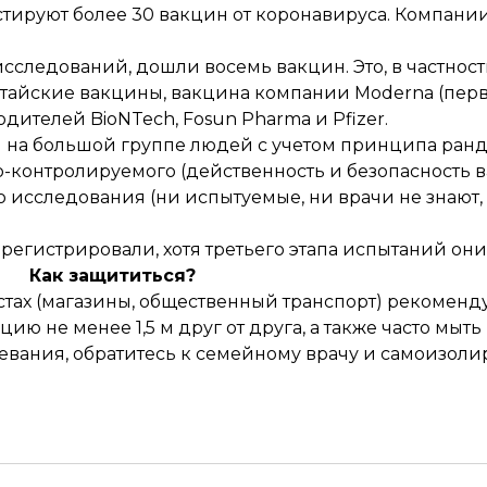
стируют
более 30 вакцин от коронавируса. Компани
сследований, дошли восемь вакцин. Это, в частност
китайские вакцины, вакцина компании Moderna (пер
ителей BioNTech, Fosun Pharma и Pfizer.
ы на большой группе людей с учетом принципа ра
о-контролируемого (действенность и безопасность 
о исследования (ни испытуемые, ни врачи не знают
арегистрировали, хотя третьего этапа испытаний он
Как защититься?
естах (магазины, общественный транспорт) рекомен
ию не менее 1,5 м друг от друга, а также часто мыть
евания, обратитесь к семейному врачу и самоизоли