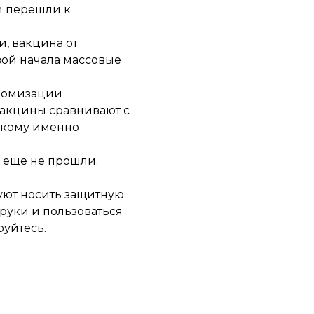
и перешли к
и, вакцина от
вой начала массовые
ндомизации
вакцины сравнивают с
, кому именно
и еще не прошли.
дуют носить защитную
 руки и пользоваться
руйтесь.