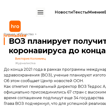
Новости
Тексты
Мнения
ВОЗ планирует получить 2 млрд доз вакцин от коронавируса до ко
Главная
Общество
ВОЗ планирует получит
коронавируса до конца
Виктория Коломиец
Журналистка
До конца 2021 года в рамках программы междуна
здравоохранения (ВОЗ), ученые планируют изгото
Об этом
сообщает
Центр новостей ООН.
Как отметил генеральный директор ВОЗ Тедрос А
официально присоединились 67 стран с высоким 
время соглашение подпишут еще 34 государства.
Глава ВОЗ подчеркнул, что для успешной реали