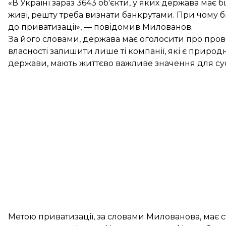
«В Україні зараз 3643 об'єкти, у яких держава має 
живі, решту треба визнати банкрутами. При чому б
до приватизації», — повідомив Милованов.
За його словами, держава має оголосити про прове
власності залишити лише ті компанії, які є прир
держави, мають життєво важливе значення для сус
Метою приватизації, за словами Милованова, має с