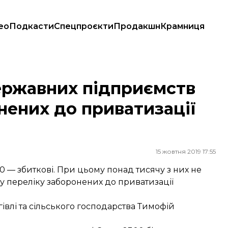
ео
Подкасти
Спецпроєкти
Продакшн
Крамниця
онених до приватизації — Мінекономіки
ержавних підприємств
нених до приватизації
15 жовтня 2019 17:55
 — збиткові. При цьому понад тисячу з них не
у переліку заборонених до приватизації
гівлі та сільського господарства Тимофій