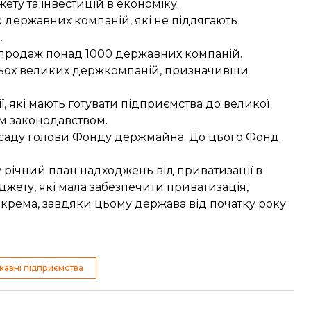
ту та інвестицій в економіку.
к
державних компаній, які не підлягають
.
 продаж
понад 1000 державних компаній
.
ьох великих держкомпаній
, призначивши
, які мають готувати підприємства до великої
м законодавством.
саду голови
Фонду держмайна. До цього Фонд
 річний план надходжень від приватизації в
жету, які мала забезпечити приватизація,
крема, завдяки цьому держава від початку року
авні підприємства