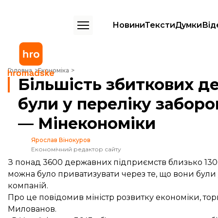
Новини
Тексти
Думки
Від
Більшість збиткових державних підприємств були у переліку забор
Головна
Економіка
Більшість збиткових д
були у переліку заборо
— Мінекономіки
Ярослав Вінокуров
Економічний редактор сайту
З понад 3600 державних підприємств близько 1300
можна було приватизувати через те, що вони були 
компаній.
Про це
повідомив
міністр розвитку економіки, тор
Милованов.