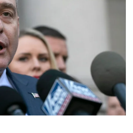
 Дональда Трампа.
 коштів громадянина Росії Андрія Муравйова для
почати бізнес із вирощування рекреаційної
сувати політичні кампанії, водночас Парнас —
інансуванні політичних кампаній, пов’язаних із
 США Дональдом Трампом. Раніше за цим же
 Фрумана, який
визнав
свою провину у вересні.