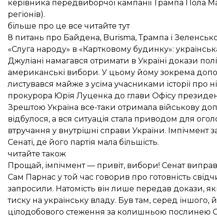
керівника передвиборчої кампанії Трампа
Пола М
регіонів
).
більше про це все читайте тут
8 питань про Байдена, Burisma, Трампа і Зеленськ
«Слуга народу» в «Картковому будинку»: українськ
Джуліані намагався отримати в Україні докази полі
американські вибори. У цьому йому зокрема допом
листувався майже з усіма учасниками історії
про н
прокурора Юрія Луценка до глави Офісу президен
Зрештою Україна все-таки отримала військову доп
відбулося, а вся ситуація стала приводом для ог
втручання у внутрішні справи України.
Імпічмент 
Сенаті
, де його партія мала більшість.
читайте також
Прощай, імпічмент — привіт, вибори! Сенат випра
Сам Парнас у той час
говорив про готовність свідч
запросили. Натомість він лише
передав докази
, я
тиску на українську владу. Був там, серед іншого, 
цілодобового стеження за колишньою послинею С