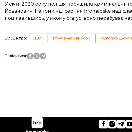
У січні 2020 року
поліція порушила кримінальні 
Йованович. Наприкінці серпня hromadske надіслало
поцікавившись, у якому статусі воно перебуває нараз
Більше про
:
США
втручання у вибори
Рудольф Джуліа
Поділитися
: