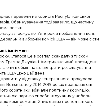
арнас перевели на користь Республіканської
ларів. Обвинувачення тоді
заявило
, що частину
рема росіян.
насу загрожує по п'ять років позбавлення волі.
еральній виборчій комісії США — він може сісти
ані, імпічмент
року. Сталося це в розпал скандалу з тиском
атом Трампа Джуліані. Американський президент
агаючи в обмін на це відкрити розслідування
ента США Джо Байдена.
відправити у відставку генерального прокурора
нії Burisma, де у 2014-2019 роках працював син
 його соратники вбачали політичну корупцію.
ратичною партією спроби втручання у вибори
кацію компрометаційних даних про тодішнього