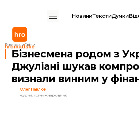
Новини
Тексти
Думки
Від
Бізнесмена родом з України, який разом із Джуліані шукав компро
Головна
Світ
Бізнесмена родом з Укр
Джуліані шукав компро
визнали винним у фіна
Олег Павлюк
журналіст-міжнародник