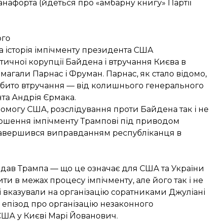
анафорта
(йдеться про
«амбарну книгу» Партії
ого
а історія імпічменту президента США
тичної корупції Байдена і втручання Києва в
агали Парнас і Фруман. Парнас, як стало відомо,
ібито втручання — від колишнього генерального
та Андрія Єрмака.
омогу США, розслідування проти Байдена так і не
олошення імпічменту Трампові під приводом
завершився виправданням республіканця в
вдав Трампа — що це означає для США та України
ити
в межах процесу імпічменту, але його так і не
кі вказували на організацію соратниками Джуліані
й епізод про організацію незаконного
ША у Києві Марі Йованович.