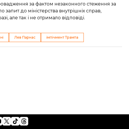
провадження
за фактом незаконного стеження за
 запит до міністерства внутрішніх справ,
і, але так і не отримало відповіді.
ні
Лев Парнас
імпічмент Трампа