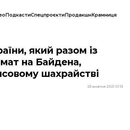
ео
Подкасти
Спецпроєкти
Продакшн
Крамниця
мат на Байдена, визнали винним у фінансовому шахрайстві
аїни, який разом із
мат на Байдена,
нсовому шахрайстві
23 жовтня 2021 01:13