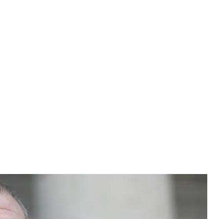
жовтня 2019 року
ark Lennihan
знесмена українського походження Льва Парнаса
нас став відомим після викриття фактів співпраці