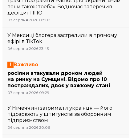
Трамп про ракети Patriot для України: «Нам
вони також треба». Водночас заперечив
дефіцит ППО
07 серпня 2026 08:02
У Мексиці блогера застрелили в прямому
ефірі в TikTok
06 серпня 2026 23:43
Важливо
росіяни атакували дроном людей
на ринку на Сумщині. Відомо про 10
постраждалих, двоє у важкому стані
07 серпня 2026 09:29
У Німеччині затримали українця — його
підозрюють у шпигунстві за оборонним
підприємством
06 серпня 2026 20:06