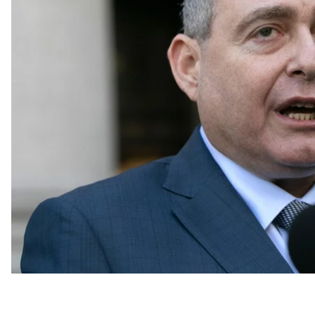
з Руді Джуліані — колишнім особистим адвокатом
Про це
повідомляє
CNN.
Зокрема, Парнаса визнали винним у використанні
політичних пожертв політикам із метою нібито роз
марихуани (негромадянам у США заборонено фінан
резидент Флориди).
Також бізнесмена визнали винним у незаконному ф
Республіканською партією та 45-им президентом
звинуваченням судили партнера Парнаса — Ігоря