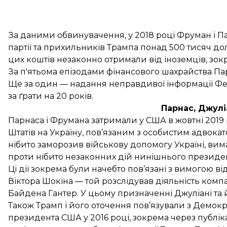
За даними обвинувачення, у 2018 році Фруман і П
партії та прихильників Трампа понад 500 тисяч до
цих коштів незаконно отримали від іноземців, зок
За п'ятьома епізодами фінансового шахрайства Пар
Ще за один — надання неправдивої інформації Фед
за ґрати на 20 років.
Парнас, Джулі
Парнаса і Фрумана затримали
у США в жовтні 2019 
Штатів на Україну, пов’язаним з особистим адвок
нібито заморозив військову допомогу Україні, вим
проти нібито незаконних дій нинішнього презид
Ці дії зокрема були начебто пов’язані з вимогою 
Віктора Шокіна — той розслідував діяльність компа
Байдена Гантер. У цьому призначенні Джуліані та
Також Трамп і його оточення пов’язували з Демок
президента США у 2016 році, зокрема через публі