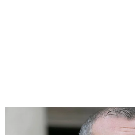
Лев Парнас, фото 
AP Photo / M
Суд присяжних у Нью—Йорку 22 жовтня визнав бі
винним у шести епізодах фінансових злочинів. Пар