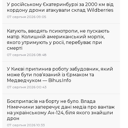
У російському Єкатеринбурзі за 2000 км від
кордону дрони атакували склад Wildberries
07 серпня 2026 09:05
Катують, вводять психотропи, не пускають
матір. Колишній американський морпіх,
якого утримують у росії, перебуває при
смерті
07 серпня 2026 08:48
У Києві припинив роботу забудовник, який
може бути пов’язаний із Єрмаком та
Медведчуком — Bihus.Info
07 серпня 2026 00:43
Боєприпасів на борту не було. Влада
Німеччини заперечує дані медіа про вантаж
на українському Ан-124, біля якого знайшли
дрон
07 серпня 2026 10:33