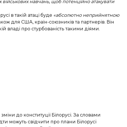
их військових навчань, щоб потенційно атакувати
усі в такій атаці буде
«абсолютно неприйнятною
також для США, країн-союзників та партнерів. Він
й владі про стурбованість такими діями.
і
зміни до конституції
Білорусі. За словами
ти можуть свідчити про плани Білорусі