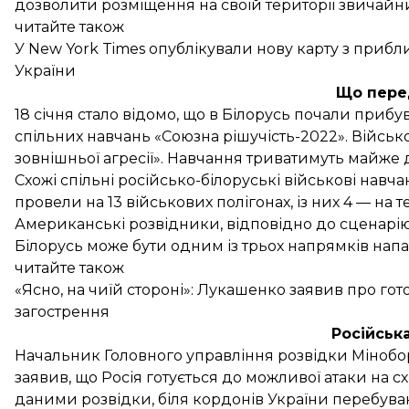
дозволити розміщення на своїй території звичайних
читайте також
У New York Times опублікували нову карту з приб
України
Що пере
18 січня стало відомо, що в Білорусь
почали прибув
спільних навчань «Союзна рішучість-2022». Військ
зовнішньої агресії». Навчання триватимуть майже 
Схожі спільні російсько-білоруські військові навча
провели на 13 військових полігонах, із них 4 — на те
Американські розвідники, відповідно до сценарію
Білорусь може бути одним із трьох напрямків нап
читайте також
«Ясно, на чиїй стороні»: Лукашенко заявив про гото
загострення
Російськ
Начальник Головного управління розвідки Мінобо
заявив
, що Росія готується до можливої атаки на сх
даними розвідки, біля кордонів України перебуваю