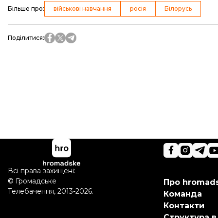
Більше про
:
військові навчання
росія
Білорусь
Поділитися
:
Всі права захищені:
©
Громадське
Про hromad
Телебачення
,
2013-2026.
Команда
Контакти
Структура в