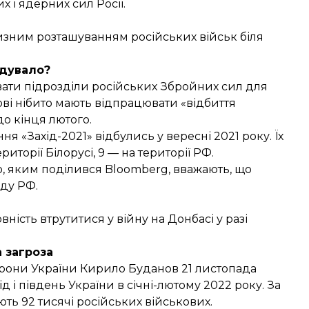
 і ядерних сил Росії.
лизним розташуванням російських військ біля
дувало?
ати підрозділи російських Збройних сил
для
ові нібито мають відпрацювати «відбиття
до кінця лютого.
ння «Захід-2021»
відбулись у вересні 2021 року
. Їх
риторії Білорусі, 9 — на території РФ.
, яким поділився Bloomberg, вважають, що
аду РФ
.
вність втрутитися у війну на Донбасі у разі
а загроза
рони України Кирило Буданов 21 листопада
ід і південь України в січні-лютому 2022 року. За
ть 92 тисячі російських військових.