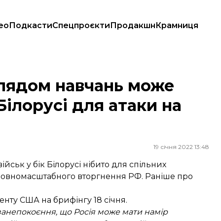
ео
Подкасти
Спецпроєкти
Продакшн
Крамниця
орусі для атаки на Україну з півночі
глядом навчань може
Білорусі для атаки на
19 січня 2022 13:48
ськ у бік Білорусі нібито для спільних
 повномасштабного вторгнення РФ. Раніше про
ту США на брифінгу 18 січня.
ає занепокоєння, що Росія може мати намір