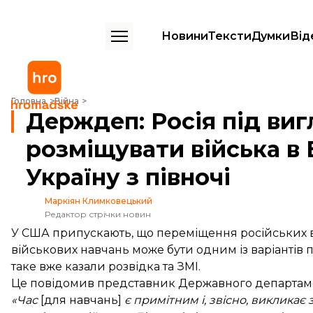
Новини
Тексти
Думки
Від
Держдеп: Росія під виглядом навчань може розміщувати війська в Біл
Головна
Війна
Держдеп: Росія під ви
розміщувати війська в 
Україну з півночі
Маркіян Климковецький
Редактор стрічки новин
У США припускають, що переміщення російських вій
військових навчань може бути одним із варіантів
таке вже казали розвідка та ЗМІ.
Це
повідомив
представник Державного департамен
«Час
[для навчань]
є примітним і, звісно, ​​виклик