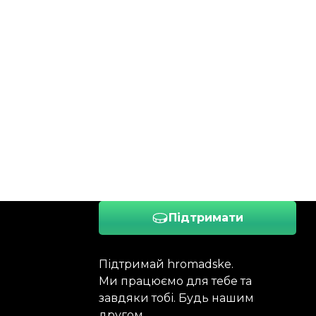
Підтримати
Підтримай hromadske.
Ми працюємо для тебе та
завдяки тобі. Будь нашим
другом