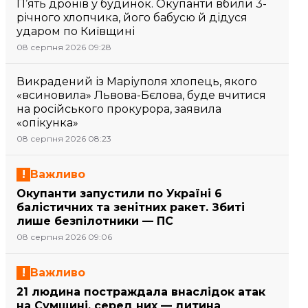
П’ять дронів у будинок. Окупанти вбили 3-
річного хлопчика, його бабусю й дідуся
ударом по Київщині
08 серпня 2026 09:28
Викрадений із Маріуполя хлопець, якого
«всиновила» Львова-Бєлова, буде вчитися
на російського прокурора, заявила
«опікунка»
08 серпня 2026 08:23
Важливо
Окупанти запустили по Україні 6
балістичних та зенітних ракет. Збиті
лише безпілотники — ПС
08 серпня 2026 09:06
Важливо
21 людина постраждала внаслідок атак
на Сумщині, серед них — дитина