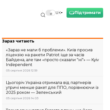
Підтримати
UK
Зараз читають
«Зараз не мали б проблеми». Київ просив
ліцензію на ракети Patriot іще за часів
Байдена, але там «просто сказали "ні"» — Kyiv
Independent
05 серпня 2026 12:59
Цьогоріч Україна отримала від партнерів
утричі менше ракет для ППО, порівнюючи із
2025 роком — Зеленський
05 серпня 2026 14:03