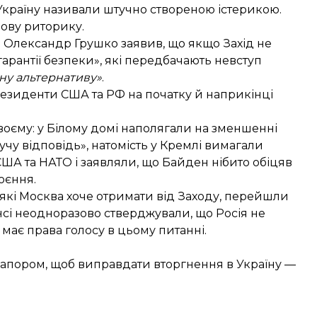
 Україну називали
штучно створеною істерикою
.
ову риторику.
ав Олександр Грушко
заявив
, що якщо Захід не
рантії безпеки», які передбачають невступ
чну альтернативу»
.
 президенти США та РФ
на початку
й
наприкінці
воєму: у Білому домі наполягали на зменшенні
чу відповідь», натомість у Кремлі вимагали
США та НАТО і заявляли, що Байден нібито обіцяв
оєння.
які Москва хоче отримати від Заходу,
перейшли
ьянсі неодноразово
стверджували
, що Росія не
має права голосу в цьому питанні.
рапором, щоб виправдати вторгнення в Україну —