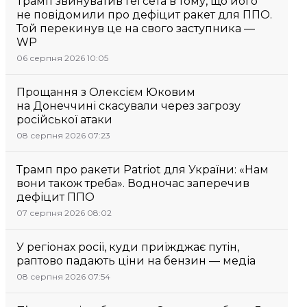
Трамп звинуватив Гегсета в тому, що його
не повідомили про дефіцит ракет для ППО.
Той перекинув це на свого заступника —
WP
06 серпня 2026 10:05
Прощання з Олексієм Юковим
на Донеччині скасували через загрозу
російської атаки
08 серпня 2026 07:23
Трамп про ракети Patriot для України: «Нам
вони також треба». Водночас заперечив
дефіцит ППО
07 серпня 2026 08:02
У регіонах росії, куди приїжджає путін,
раптово падають ціни на бензин — медіа
08 серпня 2026 07:54