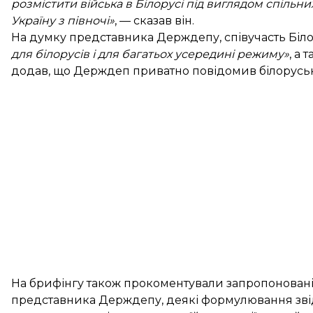
розмістити війська в Білорусі під виглядом спільн
Україну з півночі»
, — сказав він.
На думку представника Держдепу, співучасть Білор
для білорусів і для багатьох усередині режиму»
, а 
додав, що Держдеп приватно повідомив білоруські
На брифінгу також прокоментували запропонован
представника Держдепу, деякі формулювання звід