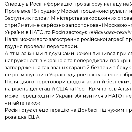
Спершу в Росії інформацію про загрозу нападу на
Проте вже 18 грудня у Москві продемонстрували н
Заступник голови Міністерства закордонних спр
сприйматиме серйозно запропоновані Москвою «га
України в НАТО, то Росія застосує
«військово-техні
На тлі можливого загострення російської агресії
грудня провели переговори.
А втім, за їхніми підсумками кожен лишився при с
напруженості з Україною та попереджали про «рішу
затвердження так званих гарантій безпеки з боку 
не розміщувати в Україні ударне наступальне озбр
Після цього переговори щодо «гарантій безпеки», 
на рівень делегацій США та Росії. Крім того, в Ал
може перешкодити Україні зблизитися з НАТО і не 
читайте також
Росія готує спецоперацію на Донбасі під чужим п
розвідка США