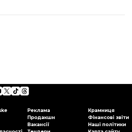
ske
Реклама
Крамниця
Продакшн
Фінансові звіти
Вакансії
Наші політики
ласності
Тендери
Карта сайту