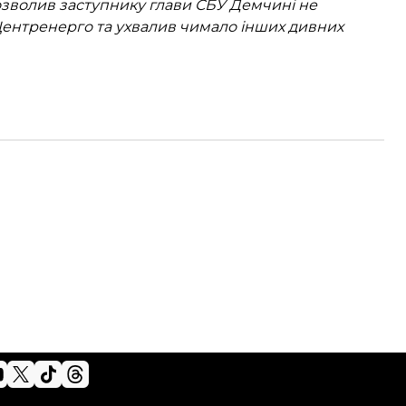
озволив заступнику глави СБУ Демчині не
Центренерго та ухвалив чимало інших дивних