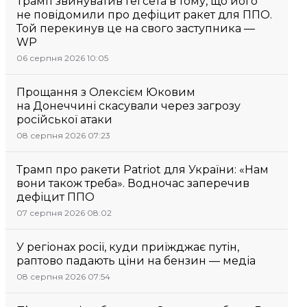
Трамп звинуватив Гегсета в тому, що його
не повідомили про дефіцит ракет для ППО.
Той перекинув це на свого заступника —
WP
06 серпня 2026 10:05
Прощання з Олексієм Юковим
на Донеччині скасували через загрозу
російської атаки
08 серпня 2026 07:23
Трамп про ракети Patriot для України: «Нам
вони також треба». Водночас заперечив
дефіцит ППО
07 серпня 2026 08:02
У регіонах росії, куди приїжджає путін,
раптово падають ціни на бензин — медіа
08 серпня 2026 07:54