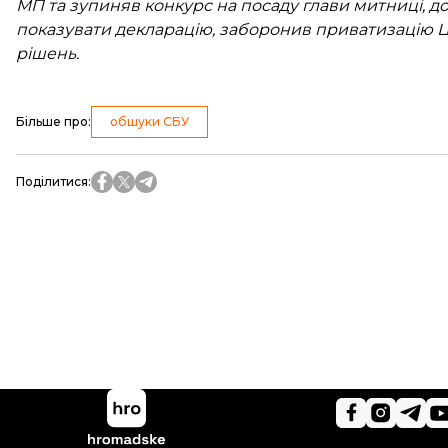
МП та зупиняв конкурс на посаду глави митниці, д
показувати декларацію, заборонив приватизацію 
рішень.
Більше про
:
обшуки СБУ
Поділитися
: