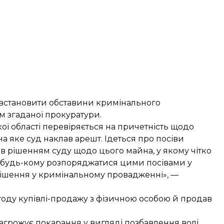
 встановити обставини кримінального
 згаданої прокуратури.
ї області перевіряється на причетність щодо
а яке суд наклав арешт. Ідеться про посіви
ав рішенням суду щодо цього майна, у якому чітко
ну будь-кому розпоряджатися цими посівами у
рішення у кримінальному провадженні», —
году купівлі-продажу з фізичною особою й продав
грожує покарання у вигляді позбавлення волі