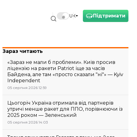
Підтримати
UK
Зараз читають
«Зараз не мали б проблеми». Київ просив
ліцензію на ракети Patriot іще за часів
Байдена, але там «просто сказали "ні"» — Kyiv
Independent
05 серпня 2026 12:59
Цьогоріч Україна отримала від партнерів
утричі менше ракет для ППО, порівнюючи із
2025 роком — Зеленський
05 серпня 2026 14:03