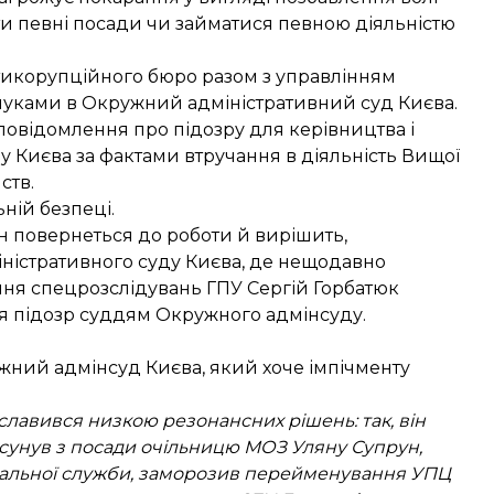
ти певні посади чи займатися певною діяльністю
тикорупційного бюро разом з управлінням
шуками
в Окружний адміністративний суд Києва.
 повідомлення про підозру
для керівництва і
у Києва за фактами втручання в діяльність Вищої
ств.
ній безпеці.
він повернеться до роботи й вирішить,
іністративного суду Києва, де нещодавно
ня спецрозслідувань ГПУ Сергій Горбатюк
я підозр
суддям Окружного адмінсуду.
ужний адмінсуд Києва, який хоче імпічменту
лавився низкою резонансних рішень: так, він
сунув з посади очільницю МОЗ Уляну Супрун,
скальної служби, заморозив перейменування УПЦ