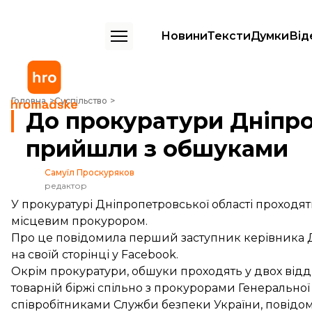
Новини
Тексти
Думки
Від
До прокуратури Дніпропетровської області прийшли з обшуками
Головна
Суспільство
До прокуратури Дніпро
прийшли з обшуками
Самуїл Проскуряков
редактор
У прокуратурі Дніпропетровської області проход
місцевим прокурором.
Про це
повідомила
перший заступник керівника 
на своїй сторінці у Facebook.
Окрім прокуратури, обшуки проходять у двох відділ
товарній біржі спільно з прокурорами Генеральної
співробітниками Служби безпеки України, повід