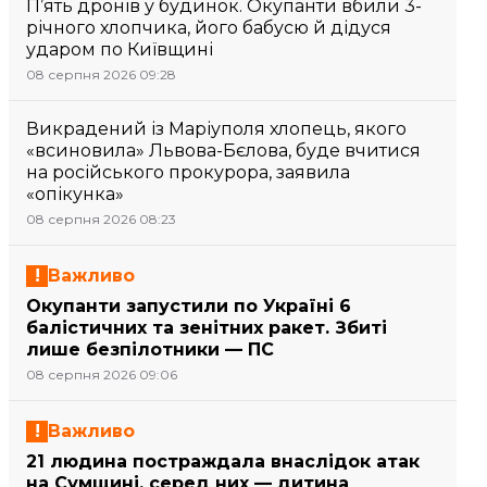
П’ять дронів у будинок. Окупанти вбили 3-
річного хлопчика, його бабусю й дідуся
ударом по Київщині
08 серпня 2026 09:28
Викрадений із Маріуполя хлопець, якого
«всиновила» Львова-Бєлова, буде вчитися
на російського прокурора, заявила
«опікунка»
08 серпня 2026 08:23
Важливо
Окупанти запустили по Україні 6
балістичних та зенітних ракет. Збиті
лише безпілотники — ПС
08 серпня 2026 09:06
Важливо
21 людина постраждала внаслідок атак
на Сумщині, серед них — дитина