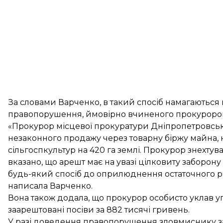
За словами Варченко, в такий спосіб намагаються
правопорушення, ймовірно вчиненого прокурором
«Прокурор місцевої прокуратури Дніпропетровсько
незаконного продажу через товарну біржу майна, н
сільгоспкультур на 420 га землі. Прокурор знехтув
вказано, що арешт має на увазі цілковиту заборо
будь-який спосіб до оприлюднення остаточного 
написала Варченко.
Вона також додала, що прокурор особисто уклав у
заарештовані посіви за 882 тисячі гривень.
У разі доведення правопорушення зловмиснику за