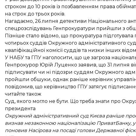
строком до 10 років із позбавленням права обійма
на строк до трьох років.
Нагадаємо, 26 липня детективи Національного ан
спецрозслідувань Генпрокуратури
прийшли з об
Пізніше стало відомо, що прокуратура
підготувала
чотирьох суддів Окружного адміністративного суд
кваліфікаційної комісії суддів та низки інших відом
У НАБУ та ГПУ наголосити, що це загроза національ
Генпрокурор Юрій Луценко
заявив
, що 31 липня 
підписувати чи ні підозри суддям Окружного адм
пройшли обшуки, однак раніше керівник управлін
повідомив, що
керівництво ГПУ затягує підписанн
читайте також
Суд, якого могло не бути. Що треба знати про Окр
президента
Окружний адміністративний суд Києва раніше прос
визнав незаконною націоналізацію ПриватБанку, у
поновив Насірова на посаді голови Державної фі