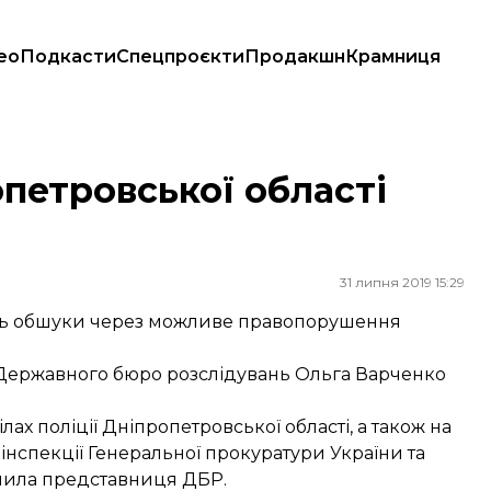
ео
Подкасти
Спецпроєкти
Продакшн
Крамниця
петровської області
31 липня 2019 15:29
ять обшуки через можливе правопорушення
Державного бюро розслідувань Ольга Варченко
ах поліції Дніпропетровської області, а також на
 інспекції Генеральної прокуратури України та
омила представниця ДБР.