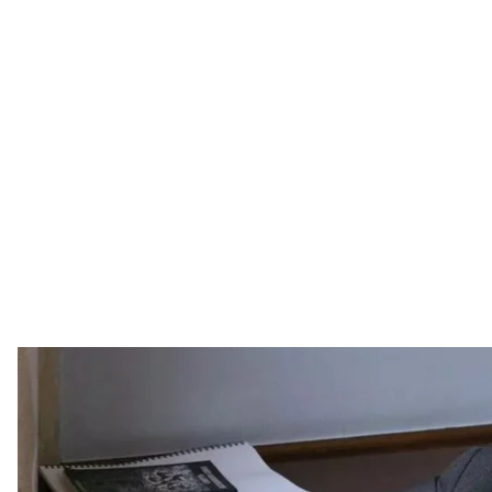
Колишні народні депутати Костянтин Жеваго та Віталій Хомутинник 
2019 
Володимир Го
Верховний суд Франції відмовив в екстрадиції до
підозрюють у розтраті грошей банку «Фінанси та К
Про це повідомляють
Reuters
та
Bloomberg
.