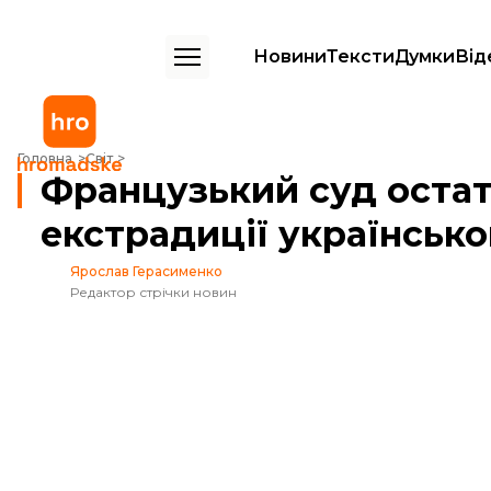
Новини
Тексти
Думки
Від
Французький суд остаточно відмовив в екстрадиції українського б
Головна
Світ
Французький суд остат
екстрадиції українськ
Ярослав Герасименко
Редактор стрічки новин