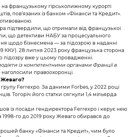
лі на французькому гірськолижному курорті
тів, пов’язаних із банком «Фінанси та Кредит».
мотивованою.
ора
підтвердили
, що отримали від французької
али, що детективи НАБУ за процесуального
ня щодо бізнесмена — за підозрою в
наданні
369 ККУ). 28 липня 2023 року французька сторона
 підозру вже у цьому провадженні.
модіяти із компетентними органами Франції в
— наголосили правоохоронці.
й Жеваго?
групу Ferrexpo. За
даними
Forbes, у 2022 році
ців. Тогоріч його статки сягнули 1,4 мільярда
ішов із посади гендиректора Ferrexpo і керує нею
 із 1998-го до 2019 року Жеваго обирався до
грошей банку «Фінанси та Кредит»
, чим було