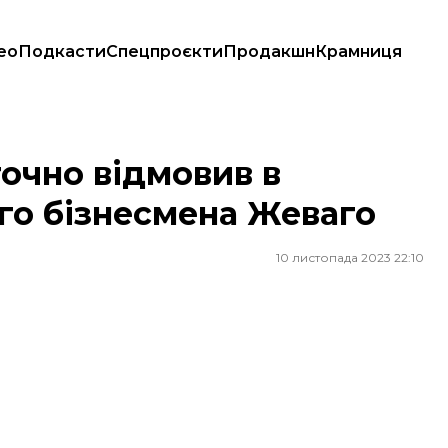
ео
Подкасти
Спецпроєкти
Продакшн
Крамниця
ізнесмена Жеваго
очно відмовив в
ого бізнесмена Жеваго
10 листопада 2023 22:10