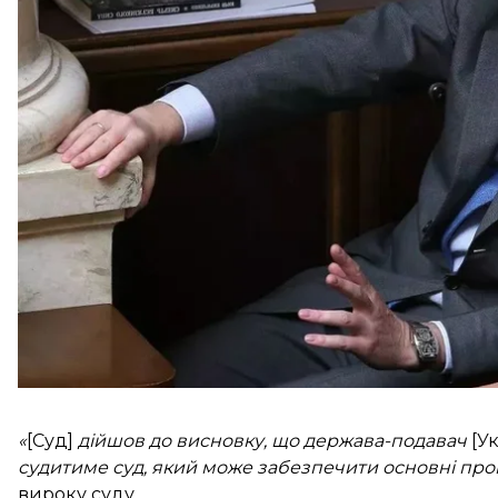
Суд закрив справу та зняв усі обмеження на пере
компанії, що займається гірничодобувною промисло
Своє рішення судді обґрунтували воєнним станом 
відмови у правосудді» за нинішніх обставин. Рішен
«
[Суд]
дійшов до висновку, що держава-подавач
[У
судитиме суд, який може забезпечити основні проце
вироку суду.