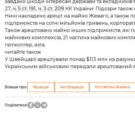
завдано шкоди інтересам держави та вкладників ба
27,
ч. 5 ст. 191
,
ч. 3 ст. 209
КК України. Підозри також
Нині накладено арешт на майно Жеваго, а також пов
підприємств на сотні мільйонів гривень, корпоратив
Також арештовано майно інших підприємств, які пов
майнових комплексів, 21 частина майнових компле
гелікоптер, яхта.
читайте також
У Швейцарії арештували понад $113 млн на рахун
Українським військовим передали арештований 
Більше про
:
Франція
екстрадиція
Костянтин Жеваго
Поділитися
: