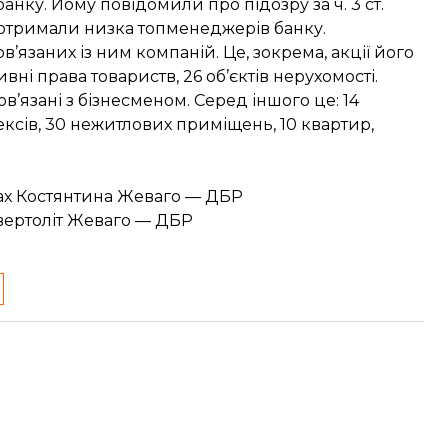
нку. Йому повідомили про підозру за ч. 3 ст.
 отримали низка топменеджерів банку.
’язаних із ним компаній. Це, зокрема, акції його
ні права товариств, 26 об’єктів нерухомості.
’язані з бізнесменом. Серед іншого це: 14
ксів, 30 нежитлових приміщень, 10 квартир,
ках Костянтина Жеваго — ДБР
вертоліт Жеваго — ДБР