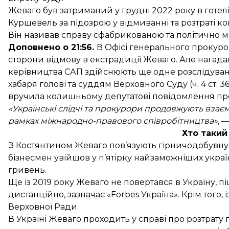
Жеваго був затриманий у грудні 2022 року в готе
Куршевель за підозрою у відмиванні та розтраті кош
Він називав справу сфабрикованою та політично 
Доповнено о 21:56.
В Офісі генерального прокур
сторони відмову в екстрадиції Жеваго. Але нагад
керівництва САП здійснюють ще одне розслідуван
хабаря
голові та суддям Верховного Суду (ч. 4 ст. 
вручила колишньому депутатові повідомлення про
«Українські слідчі та прокурори продовжують взає
рамках міжнародно-правового співробітництва»
, 
Хто таки
З Костянтином Жеваго пов’язують гірничодобувну 
бізнесмен увійшов у п’ятірку найзаможніших україн
гривень.
Ще із 2019 року Жеваго не повертався в Україну, п
дистанційно, зазначає «Forbes Україна». Крім того,
Верховної Ради.
В Україні Жеваго проходить у справі про
розтрату 