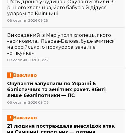
П’ять дронів у будинок. Окупанти вбили 3-
річного хлопчика, його бабусю й дідуся
ударом по Київщині
08 серпня 2026 09:28
Викрадений із Маріуполя хлопець, якого
«всиновила» Львова-Бєлова, буде вчитися
на російського прокурора, заявила
«опікунка»
08 серпня 2026 08:23
Важливо
Окупанти запустили по Україні 6
балістичних та зенітних ракет. Збиті
лише безпілотники — ПС
08 серпня 2026 09:06
Важливо
21 людина постраждала внаслідок атак
на Сумщині, серед них — дитина