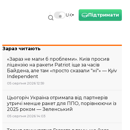
Підтримати
UK
Зараз читають
«Зараз не мали б проблеми». Київ просив
ліцензію на ракети Patriot іще за часів
Байдена, але там «просто сказали "ні"» — Kyiv
Independent
05 серпня 2026 12:59
Цьогоріч Україна отримала від партнерів
утричі менше ракет для ППО, порівнюючи із
2025 роком — Зеленський
05 серпня 2026 14:03