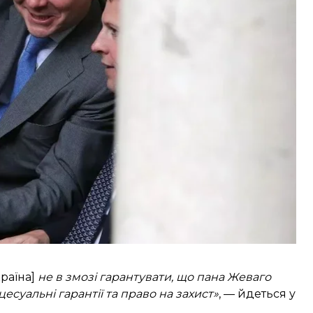
сування власника Ferrexpo — швейцарської
вістю в Полтавській області.
в Україні й тим, що є «реальний ризик кричущої
ня є остаточним у Франції.
країна]
не в змозі гарантувати, що пана Жеваго
суальні гарантії та право на захист»
, — йдеться у