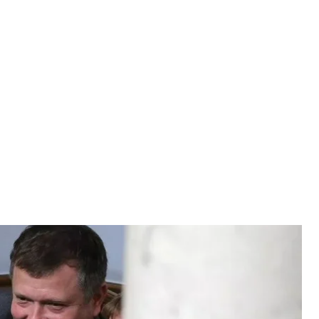
під час позачергового засідання Верховної Ради, Київ, 22 травня
року
нтар / УНІАН
 України бізнесмена Костянтина Жеваго, якого
редит».