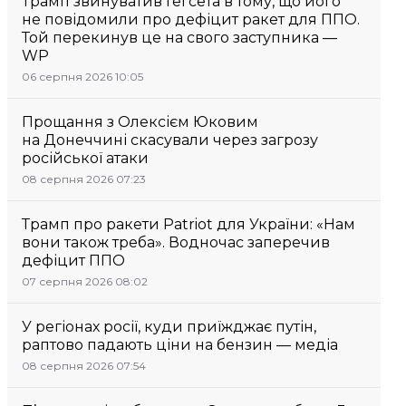
Трамп звинуватив Гегсета в тому, що його
не повідомили про дефіцит ракет для ППО.
Той перекинув це на свого заступника —
WP
06 серпня 2026 10:05
Прощання з Олексієм Юковим
на Донеччині скасували через загрозу
російської атаки
08 серпня 2026 07:23
Трамп про ракети Patriot для України: «Нам
вони також треба». Водночас заперечив
дефіцит ППО
07 серпня 2026 08:02
У регіонах росії, куди приїжджає путін,
раптово падають ціни на бензин — медіа
08 серпня 2026 07:54