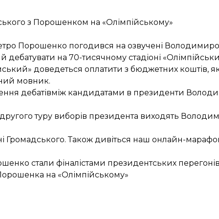
нського з Порошенком на «Олімпійському»
Петро Порошенко погодився на
озвучені Володимир
й дебатувати на 70-тисячному стадіоні
«Олімпійськи
ійський» доведеться
оплатити з бюджетних коштів
, 
ьний мовник.
ення дебатів
між кандидатами в президенти Володи
 другого туру виборів президента виходять
Володим
і
Громадського. Також дивіться наш
онлайн-марафо
рошенко стали фіналістами президентських перегоні
 Порошенка на «Олімпійському»