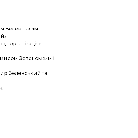
ом Зеленським
й».
якщо організацією
миром Зеленським і
ир Зеленський та
н
.
в