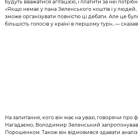
будуть вважатися агітацією, і платити за неї потрі
«Якщо немає у пана Зеленського коштів і у людей,
зможе організувати повністю ці дебати. Але це бу
більшість голосів у країні в першому турі», — сказав
На запитання, кого він має на увазі, говорячи про
Нагадаємо, Володимир Зеленський
запропонував
Порошенком. Також він
відмовився здавати аналі