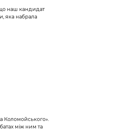
 що наш кандидат
и, яка набрала
ана Коломойського».
батах між ним та