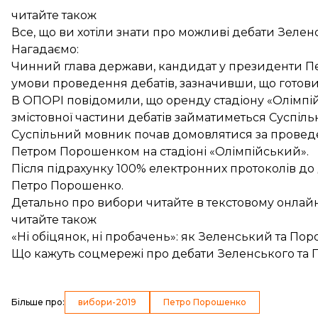
читайте також
Все, що ви хотіли знати про можливі дебати Зеле
Нагадаємо:
Чинний глава держави, кандидат у президенти 
умови
проведення дебатів, зазначивши, що
готови
В ОПОРІ повідомили, що оренду стадіону «Олімп
змістовної частини дебатів займатиметься Суспіл
Суспільний мовник
почав домовлятися за провед
Петром Порошенком на стадіоні «Олімпійський».
Після підрахунку 100% електронних протоколів до
Петро Порошенко
.
Детально про вибори читайте в
текстовому онлайн
читайте також
«Ні обіцянок, ні пробачень»: як Зеленський та По
Що кажуть соцмережі про дебати Зеленського та
Більше про
:
вибори-2019
Петро Порошенко