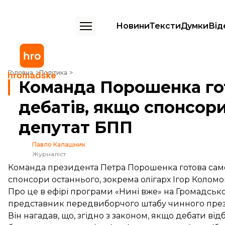
Новини
Тексти
Думки
Від
Команда Порошенка готова заплатити за організацію дебатів, якщ
Головна
Політика
Команда Порошенка гот
дебатів, якщо спонсор
депутат БПП
Павло Калашник
Журналіст
Команда президента Петра Порошенка готова сам
спонсори останнього, зокрема олігарх Ігор Колом
Про це в ефірі програми «Нині вже» на Громадськ
представник передвиборчого штабу чинного през
Він нагадав, що, згідно з законом, якщо дебати в