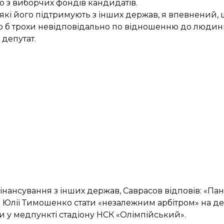
бно з виборчих фондів кандидатів.
 які його підтримують з інших держав, я впевнений,
ло б трохи невідповідально по відношенню до людин
 депутат.
 фінансування з інших держав, Саврасов відповів: «П
 Юлії Тимошенко стати «незалежним арбітром»
на де
зи
у медпункті стадіону НСК «Олімпійський».