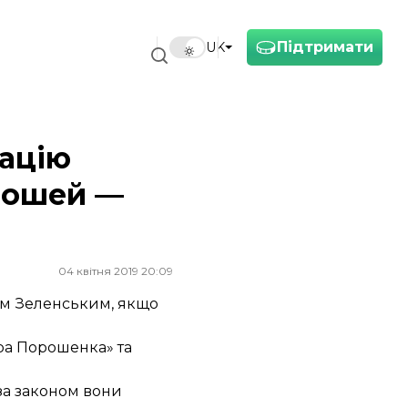
Підтримати
UK
зацію
грошей —
04 квітня 2019 20:09
ом Зеленським, якщо
ра Порошенка» та
 за законом вони