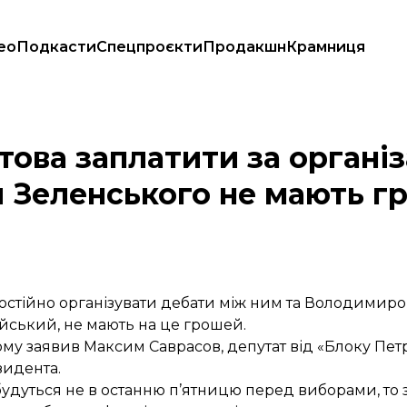
ео
Подкасти
Спецпроєкти
Продакшн
Крамниця
о спонсори Зеленського не мають грошей — депутат БПП
ова заплатити за органі
и Зеленського не мають 
остійно організувати дебати між ним та Володимир
ойський, не мають на це грошей.
ому заявив Максим Саврасов, депутат від «Блоку Пет
идента.
ідбудуться не в останню п’ятницю перед виборами, то