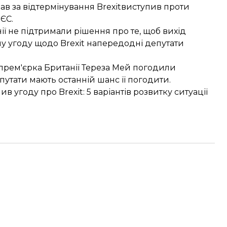
ав за відтермінування Brexit
виступив проти
 ЄС.
ії
не підтримали
рішення про те, щоб вихід
му угоду щодо Brexit напередодні депутати
 прем'єрка Британії Тереза Мей
погодили
епутати мають останній шанс її погодити.
в угоду про Brexit:
5 варіантів розвитку ситуації