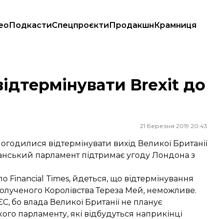
ео
Подкасти
Спецпроєкти
Продакшн
Крамниця
ідтермінувати Brexit до
21 березня 2019 20:43
 погодилися відтермінувати вихід Великої Британії
итанський парламент підтримає угоду Лондона з
о Financial Times, йдеться, що відтермінування
полученого Королівства Тереза Мей, неможливе.
С, бо влада Великої Британії не планує
ого парламенту, які відбудуться наприкінці