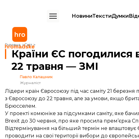
Новини
Тексти
Думки
Від
Країни ЄС погодилися відтермінувати Brexit до 22 травня — ЗМІ
Головна
Світ
Країни ЄС погодилися в
22 травня — ЗМІ
Павло Калашник
Журналіст
Лідери країн Євросоюзу під час саміту 21 березня
з Євросоюзу до 22 травня, але за умови, якщо бр
Брюсселем.
У проекті комюніке за підсумками саміту, яке бачил
Brexit до 30 червня, про яке просила прем’єрка С
Відтермінування на більший термін не влаштовує Є
проводити на свої території вибори до європейськ