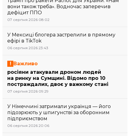
Трамп про ракети Patriot для України: «Нам
вони також треба». Водночас заперечив
дефіцит ППО
07 серпня 2026 08:02
У Мексиці блогера застрелили в прямому
ефірі в TikTok
06 серпня 2026 23:43
Важливо
росіяни атакували дроном людей
на ринку на Сумщині. Відомо про 10
постраждалих, двоє у важкому стані
07 серпня 2026 09:29
У Німеччині затримали українця — його
підозрюють у шпигунстві за оборонним
підприємством
06 серпня 2026 20:06