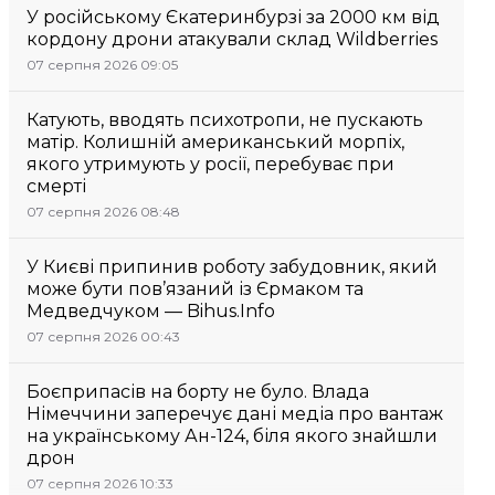
У російському Єкатеринбурзі за 2000 км від
кордону дрони атакували склад Wildberries
07 серпня 2026 09:05
Катують, вводять психотропи, не пускають
матір. Колишній американський морпіх,
якого утримують у росії, перебуває при
смерті
07 серпня 2026 08:48
У Києві припинив роботу забудовник, який
може бути пов’язаний із Єрмаком та
Медведчуком — Bihus.Info
07 серпня 2026 00:43
Боєприпасів на борту не було. Влада
Німеччини заперечує дані медіа про вантаж
на українському Ан-124, біля якого знайшли
дрон
07 серпня 2026 10:33