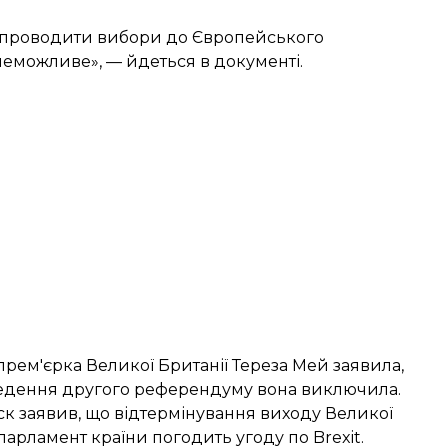
ру проводити вибори до Європейського
неможливе», — йдеться в документі.
прем'єрка Великої Британії Тереза Мей заявила,
ведення другого референдуму вона виключила.
уск
заявив, що відтермінування виходу Великої
 парламент країни погодить угоду по Brexit.