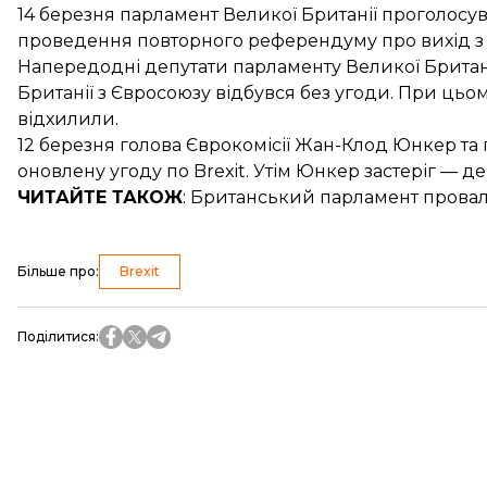
14 березня парламент Великої Британії
проголосув
проведення повторного референдуму
про вихід з
Напередодні депутати парламенту Великої Британ
Британії з Євросоюзу відбувся без угоди. При цьо
відхилили.
12 березня голова Єврокомісії Жан-Клод Юнкер та
оновлену угоду по Brexit
. Утім Юнкер застеріг — д
ЧИТАЙТЕ ТАКОЖ
: Британський парламент провали
Більше про
:
Brexit
Поділитися
: