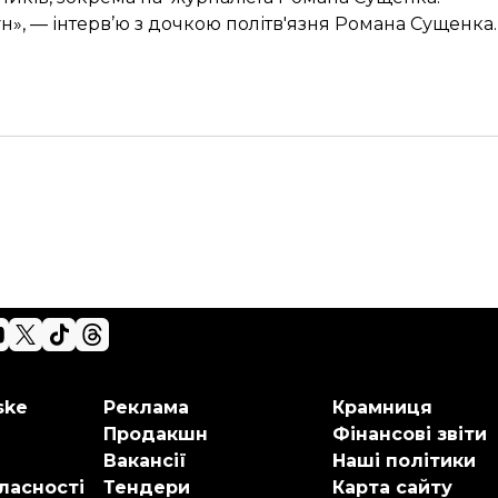
н», — інтерв’ю з
дочкою політв'язня Романа Сущенка
.
ske
Реклама
Крамниця
Продакшн
Фінансові звіти
Вакансії
Наші політики
ласності
Тендери
Карта сайту