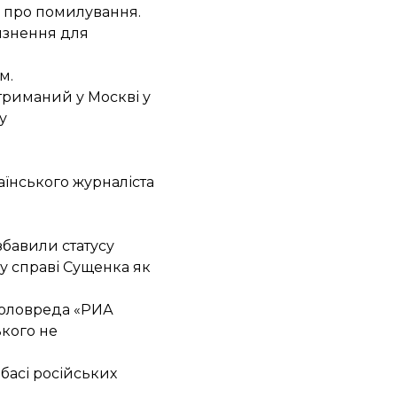
и про помилування
.
'язнення для
м.
атриманий
у Москві у
у
їнського журналіста
збавили статусу
 у справі Сущенка як
 головреда «РИА
ького не
басі російських