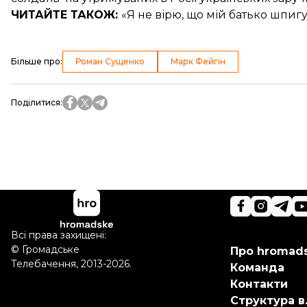
ЧИТАЙТЕ ТАКОЖ:
«Я не вірю, що мій батько шпигу
Більше про
:
Роман Сущенко
Марк Фейгін
Поділитися
:
Всі права захищені:
©
Громадське
Про hromad
Телебачення
,
2013-2026.
Команда
Контакти
Структура в