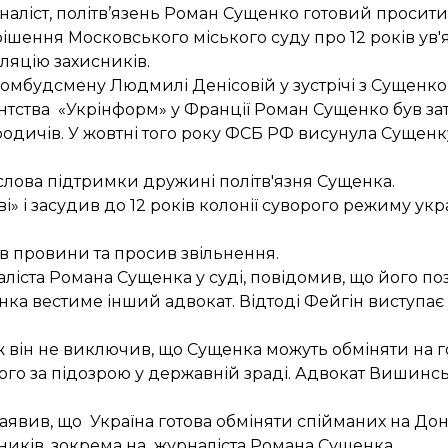
наліст, політв’язень Роман Сущенко
готовий просит
ішення Московського міського суду про 12 років ув
еляцію захисників.
 омбудсмену
Людмилі Денісовій у зустрічі з Сущенко
нтства «Укрінформ» у Франції Роман Сущенко
був з
и родичів. У жовтні того року ФСБ РФ висунула Сущенк
слова підтримки
дружині політв'язня Сущенка.
і» і
засудив до 12 років колонії
суворого режиму укра
ав провини
та просив звільнення.
аліста Романа Сущенка у суді, повідомив, що
його по
енка
вестиме інший адвокат
. Відтоді Фейгін виступає
ож він не виключив, що Сущенка можуть обміняти на
ного за підозрою у державній зраді. Адвокат Вишинс
явив, що Україна готова обміняти спійманих на Дон
чників, зокрема на
журналіста Романа Сущенка
.