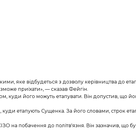
ими, яке відбудеться з дозволу керівництва до етап
зможе приїхати», — сказав Фейгін.
м, куди його можуть етапувати. Він допустив, що йо
, куди етапують Сущенка. За його словами, строк ет
СІЗО на побачення до політв'язня
. Він зазначив, що б