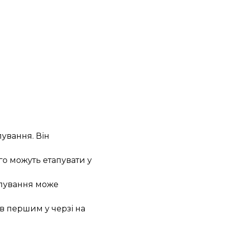
ування. Він
го можуть етапувати у
апування може
ув першим у черзі на