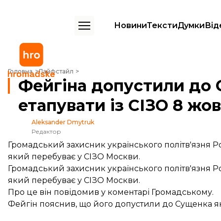
Новини
Тексти
Думки
Від
Фейгіна допустили до Сущенка: політв'язня можуть етапувати із СІ
Головна
Лайфстайл
Фейгіна допустили до 
етапувати із СІЗО 8 жо
Aleksander Dmytruk
Редактор
Громадський захисник українського політв'язня 
який перебуває у СІЗО Москви.
Громадський захисник українського політв'язня Р
який перебуває у СІЗО Москви.
Про це він повідомив у коментарі Громадському.
Фейгін пояснив, що його допустили до Сущенка я