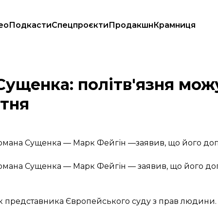
ео
Подкасти
Спецпроєкти
Продакшн
Крамниця
ЗО 8 жовтня
Сущенка: політв'язня мож
втня
Романа Сущенка — Марк Фейгін —заявив, що його доп
омана Сущенка — Марк Фейгін — заявив, що його до
к представника Європейського суду з прав людини.