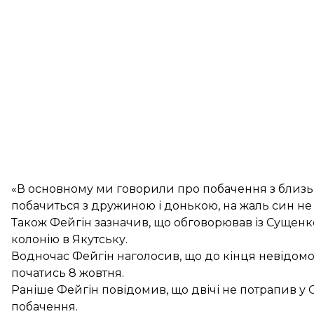
«В основному ми говорили про побачення з близьк
побачиться з дружиною і донькою, на жаль син не 
Також Фейгін зазначив, що обговорював із Сущенко
колонію в Якутську.
Водночас Фейгін наголосив, що до кінця невідомо
початись 8 жовтня.
Раніше Фейгін повідомив, що
двічі не потрапив у 
побачення.