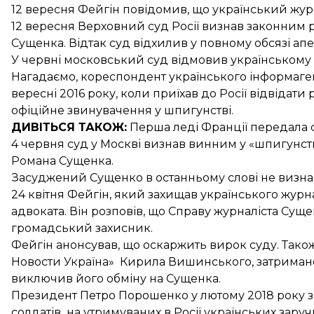
12 вересня Фейгін повідомив, що український жур
12 вересня Верховний суд Росії
визнав законним
р
Сущенка. Відтак суд відхилив у повному обсязі ап
У червні московський суд
відмовив українському
Нагадаємо, кореспондент українського інформаге
вересні 2016 року, коли приїхав до Росії відвідат
офіційне
звинувачення у шпигунстві
.
ДИВІТЬСЯ ТАКОЖ:
Перша леді Франції
передала 
4 червня суд у Москві визнав винним у «шпигунств
Романа Сущенка.
Засуджений
Сущенко в останньому слові не визн
24 квітня Фейгін, який захищав українського журн
адвоката
. Він розповів, що Справу журналіста Сущ
громадський захисник.
Фейгін
анонсував
, що оскаржить вирок суду. Так
Новости Україна»
Кирила Вишинського
, затрима
виключив його
обміну на Сущенка
.
Президент Петро Порошенко у лютому 2018 року за
солдатів на утримуваних в Росії українських зару