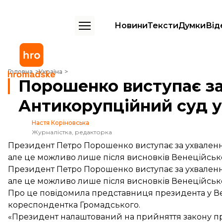
Новини
Тексти
Думки
Від
Порошенко виступає за ухвалення закону про Антикорупційний суд
Головна
Україна
Порошенко виступає за
Антикорупційний суд у
Настя Коріновська
Журналістка, редакторка
Президент Петро Порошенко виступає за ухваленн
але це можливо лише після висновків Венеційської
Президент Петро Порошенко виступає за ухваленн
але це можливо лише після висновків Венеційської
Про це повідомила представниця президента у Ве
кореспондентка Громадського.
«Президент налаштований на прийняття закону пр