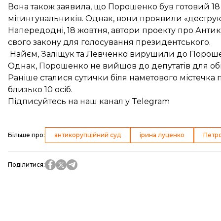
Вона також заявила, що Порошенко був готовий 18 
мітингувальників. Однак, вони проявили «дестру
Напередодні, 18 жовтня, автори проекту про Ант
свого закону для голосування президентського
.
Найєм, Заліщук та Левченко вирушили до Порош
Однак,
Порошенко не вийшов до депутатів
для об
Раніше сталися сутички біля наметового містечка 
близько 10 осіб
.
Підписуйтесь на
наш канал
у Telegram
Більше про
:
антикорупційний суд
ірина луценко
Петр
Поділитися
: