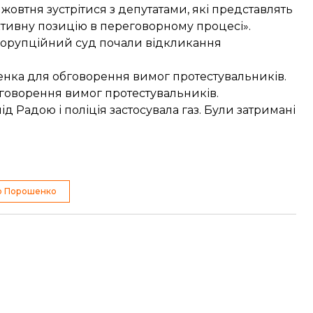
жовтня зустрітися з депутатами, які представлять
ктивну позицію в переговорному процесі».
икорупційний суд почали
відкликання
енка
для обговорення вимог протестувальників.
говорення вимог протестувальників.
під Радою і
поліція застосувала газ
. Були
затримані
о Порошенко