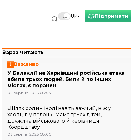
Підтримати
UK
Зараз читають
Важливо
У Балаклії на Харківщині російська атака
вбила трьох людей. Били й по інших
містах, є поранені
06 серпня 2026 08:04
«Шлях родин іноді навіть важчий, ніж у
хлопців у полоні». Мама трьох дітей,
дружина військового й керівниця
Коордштабу
06 серпня 2026 08:00