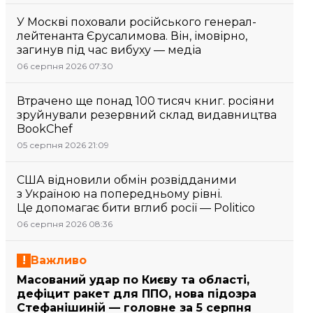
У Москві поховали російського генерал-
лейтенанта Єрусалимова. Він, імовірно,
загинув під час вибуху — медіа
06 серпня 2026 07:30
Втрачено ще понад 100 тисяч книг. росіяни
зруйнували резервний склад видавництва
BookChef
05 серпня 2026 21:09
США відновили обмін розвідданими
з Україною на попередньому рівні.
Це допомагає бити вглиб росії — Politico
06 серпня 2026 08:36
Важливо
Масований удар по Києву та області,
дефіцит ракет для ППО, нова підозра
Стефанішиній — головне за 5 серпня