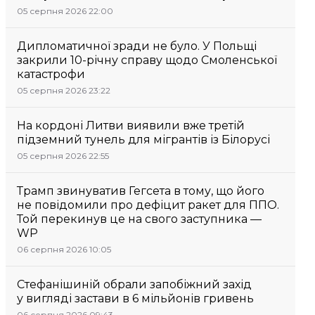
05 серпня 2026 22:00
Дипломатичної зради не було. У Польщі
закрили 10-річну справу щодо Смоленської
катастрофи
05 серпня 2026 23:22
На кордоні Литви виявили вже третій
підземний тунель для мігрантів із Білорусі
05 серпня 2026 22:55
Трамп звинуватив Гегсета в тому, що його
не повідомили про дефіцит ракет для ППО.
Той перекинув це на свого заступника —
WP
06 серпня 2026 10:05
Стефанішиній обрали запобіжний захід
у вигляді застави в 6 мільйонів гривень
06 серпня 2026 09:43