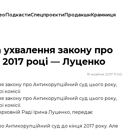
ео
Подкасти
Спецпроєкти
Продакшн
Крамниця
 у 2017 році — Луценко
 ухвалення закону про
 2017 році — Луценко
19 жовтня 2017 11:00
я закону про Антикорупційний суд цього року,
 комісії.
я закону про Антикорупційний суд цього року,
 комісії.
рховній Раді Ірина Луценко, передає
о Антикорупційний суд до кінця 2017 року. Але