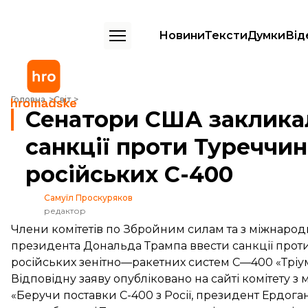
Новини
Тексти
Думки
Від
Сенатори США закликали Трампа ввести санкції проти Туреччини ч
Головна
Світ
Сенатори США заклика
санкції проти Туреччи
російських С-400
Самуїл Проскуряков
редактор
Члени комітетів по Збройним силам та з міжнарод
президента Дональда Трампа ввести санкції про
російських зенітно—ракетних систем С—400 «Тріу
Відповідну заяву
опубліковано
на сайті комітету з
«Беручи поставки С-400 з Росії, президент Ердога