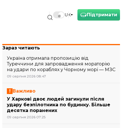
Підтримати
UK
Зараз читають
Україна отримала пропозицію від
Туреччини для запровадження мораторію
на удари по кораблях у Чорному морі — МЗС
09 серпня 2026 08:47
Важливо
У Харкові двоє людей загинули після
удару безпілотника по будинку. Більше
десятка поранених
09 серпня 2026 07:25