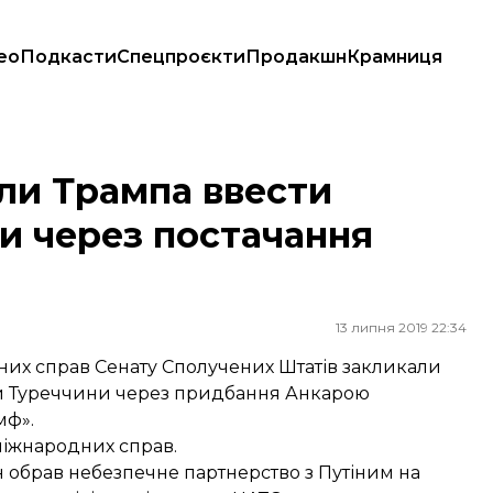
ео
Подкасти
Спецпроєкти
Продакшн
Крамниця
ерез постачання російських С-400
ли Трампа ввести
ни через постачання
13 липня 2019 22:34
них справ Сенату Сполучених Штатів закликали
ти Туреччини через придбання Анкарою
мф».
 міжнародних справ.
н обрав небезпечне партнерство з Путіним на