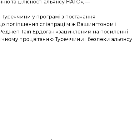
ню та цілісності альянсу НАТО», —
 Туреччини у програмі з постачання
що поліпшення співпраці між Вашингтоном і
еджеп Таїп Ердоган «зациклений на посиленні
мічному процвітанню Туреччини і безпеки альянсу