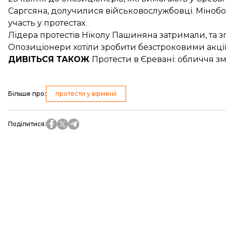
Саргсяна,
долучилися військовослужбовці
. Міноб
участь у протестах.
Лідера протестів Ніколу Пашиняна затримали, та 
Опозиціонери хотіли
зробити безстроковими
акції
ДИВІТЬСЯ ТАКОЖ
Протести в Єревані
: обличчя 
Більше про
:
протести у вірменії
Поділитися
: