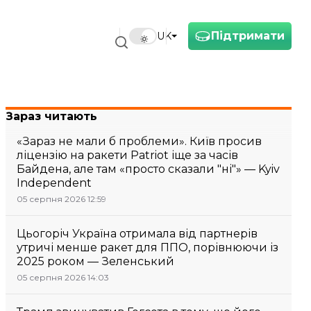
Підтримати
UK
Зараз читають
«Зараз не мали б проблеми». Київ просив
ліцензію на ракети Patriot іще за часів
Байдена, але там «просто сказали "ні"» — Kyiv
Independent
05 серпня 2026 12:59
Цьогоріч Україна отримала від партнерів
утричі менше ракет для ППО, порівнюючи із
2025 роком — Зеленський
05 серпня 2026 14:03