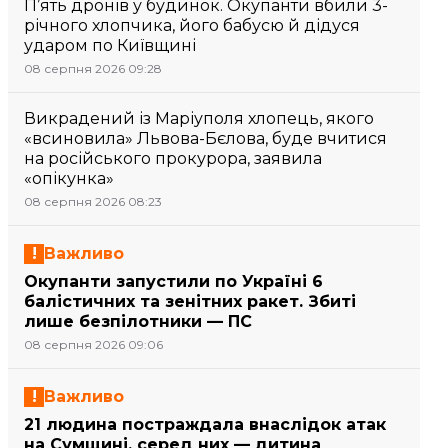
П’ять дронів у будинок. Окупанти вбили 3-
річного хлопчика, його бабусю й дідуся
ударом по Київщині
08 серпня 2026 09:28
Викрадений із Маріуполя хлопець, якого
«всиновила» Львова-Бєлова, буде вчитися
на російського прокурора, заявила
«опікунка»
08 серпня 2026 08:23
Важливо
Окупанти запустили по Україні 6
балістичних та зенітних ракет. Збиті
лише безпілотники — ПС
08 серпня 2026 09:06
Важливо
21 людина постраждала внаслідок атак
на Сумщині, серед них — дитина