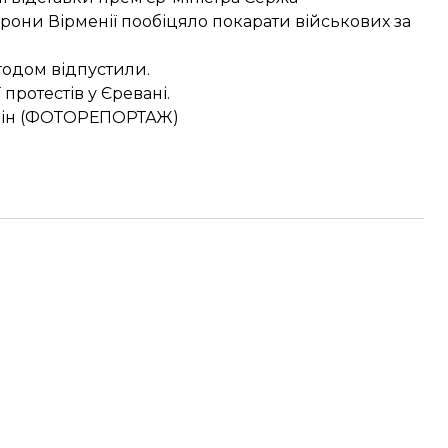
орони Вірменії пообіцяло
покарати військових
за
згодом
відпустили
.
 протестів у Єревані.
змін (ФОТОРЕПОРТАЖ)