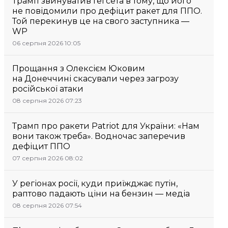
Трамп звинуватив Гегсета в тому, що його
не повідомили про дефіцит ракет для ППО.
Той перекинув це на свого заступника —
WP
06 серпня 2026 10:05
Прощання з Олексієм Юковим
на Донеччині скасували через загрозу
російської атаки
08 серпня 2026 07:23
Трамп про ракети Patriot для України: «Нам
вони також треба». Водночас заперечив
дефіцит ППО
07 серпня 2026 08:02
У регіонах росії, куди приїжджає путін,
раптово падають ціни на бензин — медіа
08 серпня 2026 07:54