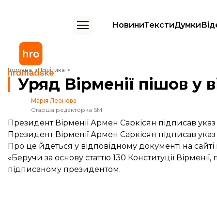
Новини
Тексти
Думки
Від
Уряд Вірменії пішов у відставку
Головна
Політика
Уряд Вірменії пішов у 
Марія Леонова
Старша редакторка SM
Президент Вірменії Армен Саркісян підписав указ 
Президент Вірменії Армен Саркісян підписав указ 
Про це
йдеться
у відповідному документі на сайті
«Беручи за основу статтю 130 Конституції Вірменії,
підписаному президентом.