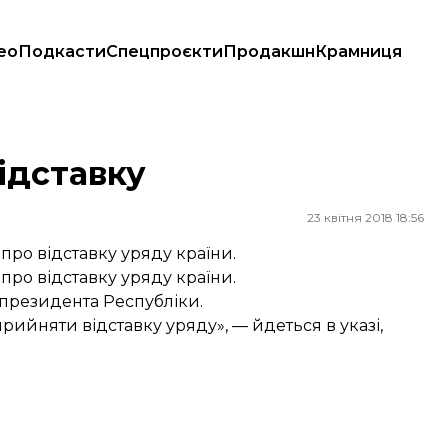
ео
Подкасти
Спецпроєкти
Продакшн
Крамниця
відставку
23 квітня 2018 18:56
про відставку уряду країни.
про відставку уряду країни.
 президента Республіки.
 прийняти відставку уряду», — йдеться в указі,