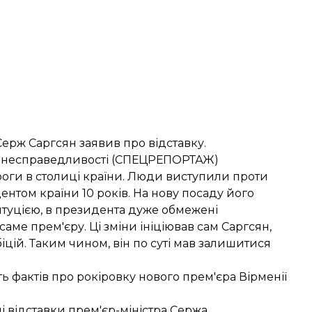
 Серж
Саргсян заявив про відставку
.
и несправедливості (СПЕЦРЕПОРТАЖ)
оги в столиці країни. Люди виступили проти
ентом країни 10 років. На нову посаду його
туцією, в президента дуже обмежені
аме прем'єру. Ці зміни ініціював сам Саргсян,
іцій. Таким чином, він по суті мав залишитися
ять фактів про рокіровку нового прем'єра Вірменії
ні відставки прем'єр-міністра Сержа