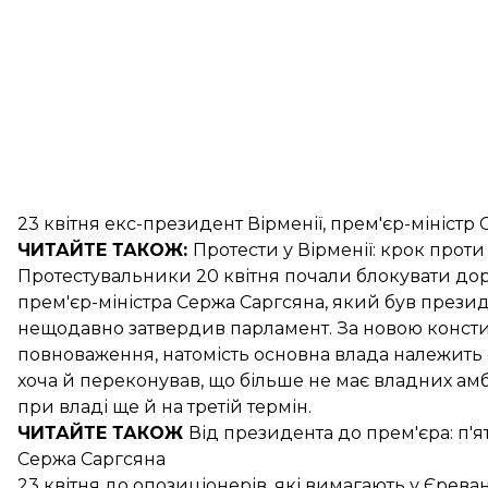
23 квітня екс-президент Вірменії, прем'єр-міністр
ЧИТАЙТЕ ТАКОЖ:
Протести у Вірменії
: крок прот
Протестувальники 20 квітня почали блокувати дор
прем'єр-міністра Сержа Саргсяна, який був презид
нещодавно затвердив парламент. За новою консти
повноваження, натомість основна влада належить с
хоча й переконував, що більше не має владних амб
при владі ще й на третій термін.
ЧИТАЙТЕ ТАКОЖ
Від президента до прем'єра
: п'
Сержа Саргсяна
23 квітня до опозиціонерів, які вимагають у Єрева