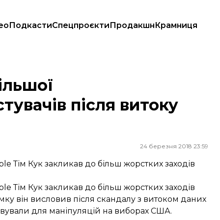
ео
Подкасти
Спецпроєкти
Продакшн
Крамниця
витоку даних у Facebook
ільшої
тувачів після витоку
24 березня 2018 23:59
e Тім Кук закликав до більш жорстких заходів
e Тім Кук закликав до більш жорстких заходів
умку він висловив після скандалу з витоком даних
овували для маніпуляцій на виборах США.