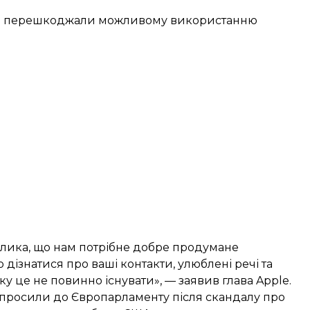
і б перешкоджали можливому використанню
елика, що нам потрібне добре продумане
дізнатися про ваші контакти, улюблені речі та
у це не повинно існувати», — заявив глава Apple.
апросили до Європарламенту
після скандалу про