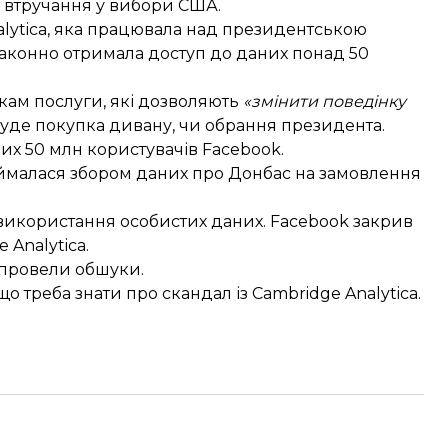
а втручання у вибори США.
alytica, яка працювала над президентською
аконно отримала доступ
до даних понад 50
икам послуги, які дозволяють
«змінити поведінку
е буде покупка дивану, чи обрання президента.
их 50 млн користувачів Facebook.
ймалася збором даних про Донбас
на замовлення
використання особистих даних. Facebook закрив
 Analytica.
провели обшуки
.
 що треба знати про скандал із Cambridge Analytica.