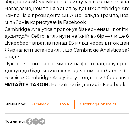
збір даних 50 мільйонів користувачів соцмережі т
Нагадаємо, компанія з аналізу даних Cambridge An
кампанією президента США Дональда Трампа,
нез
мільйонів користувачів Facebook.
Cambridge Analytica пропонує бізнесменам і політ
аудиторії»
. Себто, вплинути на їхній вибір — чи ц
Цукерберг втратив понад $5
млрд через виток дан
Журналісти встановили, що Cambridge Analytica
за
влади.
Цукерберг
визнав помилки
на фоні скандалу про 
доступ до будь-яких послуг для компанії Cambridge
В офісах Cambridge Analytica у Лондоні 23 березня
ЧИТАЙТЕ ТАКОЖ:
Новий
витік даних із Facebook
:
Більше про
:
Facebook
apple
Cambridge Analytica
Поділитися
: