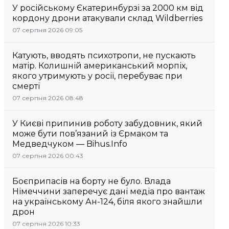
У російському Єкатеринбурзі за 2000 км від
кордону дрони атакували склад Wildberries
07 серпня 2026 09:05
Катують, вводять психотропи, не пускають
матір. Колишній американський морпіх,
якого утримують у росії, перебуває при
смерті
07 серпня 2026 08:48
У Києві припинив роботу забудовник, який
може бути пов’язаний із Єрмаком та
Медведчуком — Bihus.Info
07 серпня 2026 00:43
Боєприпасів на борту не було. Влада
Німеччини заперечує дані медіа про вантаж
на українському Ан-124, біля якого знайшли
дрон
07 серпня 2026 10:33