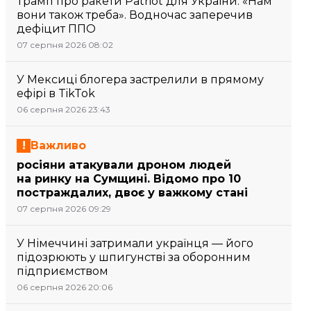
Трамп про ракети Patriot для України: «Нам
вони також треба». Водночас заперечив
дефіцит ППО
07 серпня 2026 08:02
У Мексиці блогера застрелили в прямому
ефірі в TikTok
06 серпня 2026 23:43
Важливо
росіяни атакували дроном людей
на ринку на Сумщині. Відомо про 10
постраждалих, двоє у важкому стані
07 серпня 2026 09:29
У Німеччині затримали українця — його
підозрюють у шпигунстві за оборонним
підприємством
06 серпня 2026 20:06