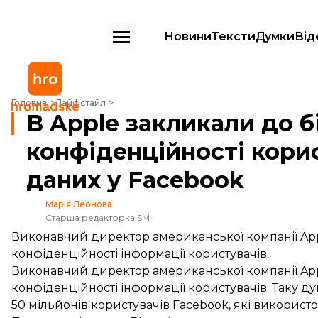
Новини
Тексти
Думки
Від
В Apple закликали до більшої конфіденційності користувачів після 
Головна
Лайфстайл
В Apple закликали до б
конфіденційності корис
даних у Facebook
Марія Леонова
Старша редакторка SM
Виконавчий директор американської компанії Appl
конфіденційності інформації користувачів.
Виконавчий директор американської компанії Appl
конфіденційності інформації користувачів. Таку д
50 мільйонів користувачів Facebook, які використ