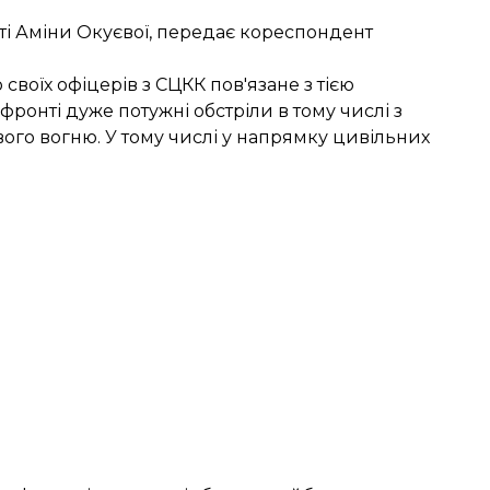
ті
Аміни Окуєвої
, передає кореспондент
оїх офіцерів з СЦКК пов'язане з тією
 фронті дуже потужні обстріли в тому числі з
ого вогню. У тому числі у напрямку цивільних