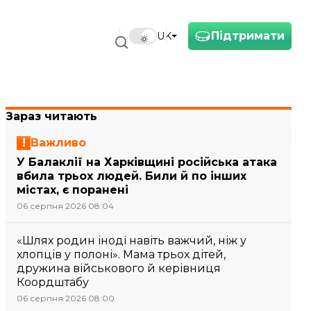
Підтримати
UK
Зараз читають
Важливо
У Балаклії на Харківщині російська атака
вбила трьох людей. Били й по інших
містах, є поранені
06 серпня 2026 08:04
«Шлях родин іноді навіть важчий, ніж у
хлопців у полоні». Мама трьох дітей,
дружина військового й керівниця
Коордштабу
06 серпня 2026 08:00