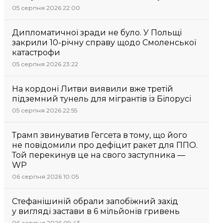
05 серпня 2026 22:00
Дипломатичної зради не було. У Польщі
закрили 10-річну справу щодо Смоленської
катастрофи
05 серпня 2026 23:22
На кордоні Литви виявили вже третій
підземний тунель для мігрантів із Білорусі
05 серпня 2026 22:55
Трамп звинуватив Гегсета в тому, що його
не повідомили про дефіцит ракет для ППО.
Той перекинув це на свого заступника —
WP
06 серпня 2026 10:05
Стефанішиній обрали запобіжний захід
у вигляді застави в 6 мільйонів гривень
06 серпня 2026 09:43