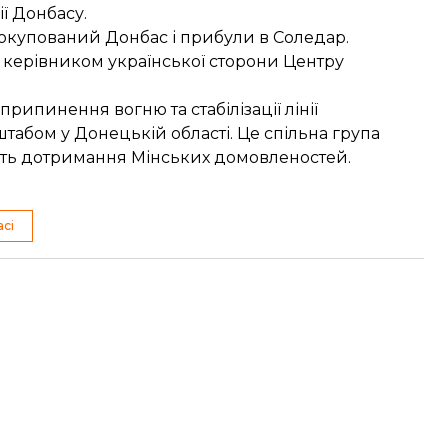
ії Донбасу
.
купований Донбас і прибули в Соледар.
 з керівником української сторони Центру
рипинення вогню та стабілізації лінії
штабом у Донецькій області. Це спільна група
юють дотримання Мінських домовленостей.
асі