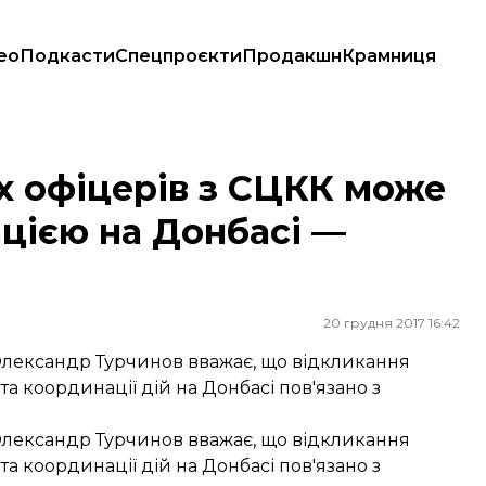
ео
Подкасти
Спецпроєкти
Продакшн
Крамниця
калацією на Донбасі — Турчинов
х офіцерів з СЦКК може
ацією на Донбасі —
20 грудня 2017 16:42
Олександр Турчинов вважає, що відкликання
та координації дій на Донбасі пов'язано з
Олександр Турчинов вважає, що відкликання
та координації дій на Донбасі пов'язано з