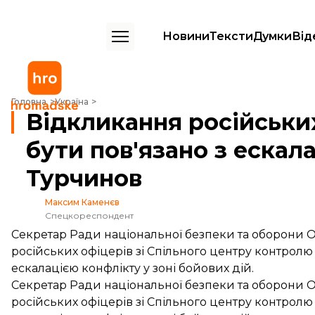
Новини
Тексти
Думки
Від
Відкликання російських офіцерів з СЦКК може бути пов'язано з ес
Головна
Україна
Відкликання російськи
бути пов'язано з ескал
Турчинов
Максим Каменєв
Спецкореспондент
Секретар Ради національної безпеки та оборони 
російських офіцерів зі Спільного центру контролю 
ескалацією конфлікту у зоні бойових дій.
Секретар Ради національної безпеки та оборони 
російських офіцерів зі Спільного центру контролю 