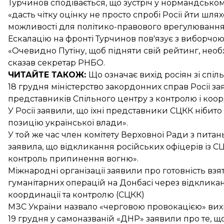
Турчинов сподівається, що зустріч у нормандсько
«дасть чітку оцінку не просто спробі Росії йти шл
можливості для політико-правового врегулювання 
Ескалацію на фронті Турчинов пов'язує з виборчою 
«Очевидно Путіну, щоб підняти свій рейтинг, необх
сказав секретар РНБО.
ЧИТАЙТЕ ТАКОЖ:
Що означає
вихід росіян зі спі
18 грудня міністерство закордонних справ Росії з
представників
Спільного центру з контролю і коо
У Росії заявили, що їхні представники СЦКК ніби
позицію української влади».
У той же час член комітету Верховної Ради з питан
заявила, що відкликання російських офіцерів із С
контроль припинення вогню».
Міжнародні організації
заявили про готовність
взят
гуманітарних операцій на Донбасі через відкликан
координації та контролю (СЦКК)
МЗС України
назвало «черговою провокацією»
вихі
19 грудня у самоназваній «ДНР» заявили про те, що