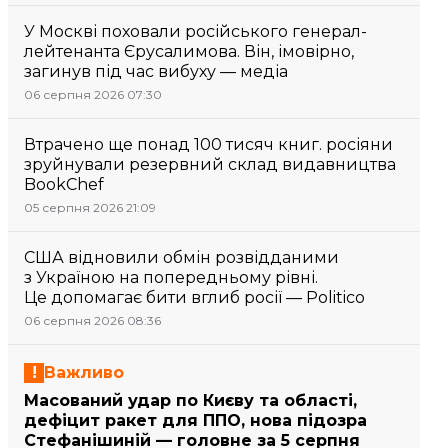
У Москві поховали російського генерал-
лейтенанта Єрусалимова. Він, імовірно,
загинув під час вибуху — медіа
06 серпня 2026 07:30
Втрачено ще понад 100 тисяч книг. росіяни
зруйнували резервний склад видавництва
BookChef
05 серпня 2026 21:09
США відновили обмін розвідданими
з Україною на попередньому рівні.
Це допомагає бити вглиб росії — Politico
06 серпня 2026 08:36
Важливо
Масований удар по Києву та області,
дефіцит ракет для ППО, нова підозра
Стефанішиній — головне за 5 серпня