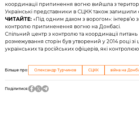
координації припинення вогню
вийшла з територ
Українські представники в СЦКК
також залишили о
ЧИТАЙТЕ:
«Під одним дахом з ворогом»
: інтерв’ю
контролю припиненення вогню на Донбасі.
Спільний центр з контролю та координації питань п
розмежування сторін був утворений у 2014 році зі 
українських та російських офіцерів, які контрол
Більше про
:
Олександр Турчинов
СЦКК
війна на Донб
Поділитися
: