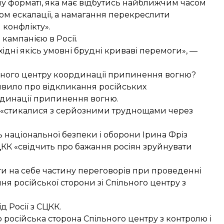
му форматі, яка має відбутись найближчим часом
яхом ескалації, а намагання перекреслити
конфлікту».
кампанією в Росії.
ідні якісь умовні брудні криваві перемоги», —
льного центру координації
припинення вогню?
аявило про
відкликання російських
рдинації припинення вогню.
то «стикалися з серйозними труднощами через
ь національної безпеки і оборони Ірина Фріз
ЦКК «свідчить про бажання росіян зруйнувати
и на себе частину переговорів при проведенні
ня російської сторони зі Спільного центру з
д Росії з СЦКК.
 російська сторона Спільного центру з контролю і