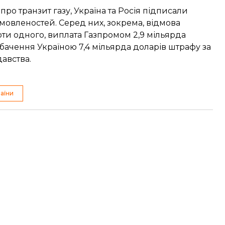
про транзит газу, Україна та Росія
підписали
омовленостей. Серед них, зокрема, відмова
роти одного, виплата Газпромом
2,9 мільярда
робачення Україною
7,4 мільярда доларів
штрафу за
авства.
аїни