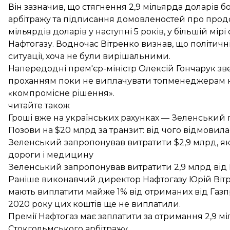
Він зазначив, що стягнення 2,9 мільярда доларів 
арбітражу та підписання домовленостей про продо
мільярдів доларів у наступні 5 років, у більшій м
Нафтогазу. Водночас Вітренко визнав, що політичні
ситуації, хоча не були вирішальними.
Напередодні прем'єр-міністр Олексій Гончарук зв
проханням поки
не виплачувати топменеджерам
к
«компромісне рішення».
читайте також
Гроші вже на українських рахунках — Зеленський
Позови на $20 млрд за транзит: від чого відмовил
Зеленський запропонував витратити $2,9 млрд, які
дороги і медицину
Зеленський запропонував витратити 2,9 млрд від 
Раніше виконавчий директор Нафтогазу Юрій Віт
мають виплатити
майже 1%
від отриманих від Газпр
2020 року цих коштів ще не виплатили.
Премії Нафтогаз має заплатити за отримання 2,9 м
Стокгольмського арбітражу.