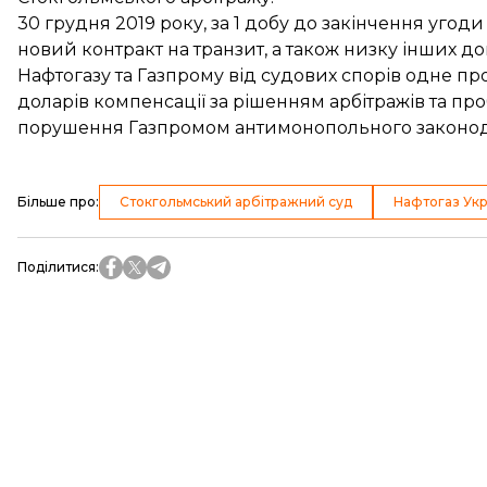
30 грудня 2019 року, за 1 добу до закінчення угоди 
новий контракт
на транзит, а також низку інших д
Нафтогазу та Газпрому від судових спорів одне п
доларів
компенсації за рішенням арбітражів та п
порушення Газпромом антимонопольного законод
Більше про
:
Стокгольмський арбітражний суд
Нафтогаз Укр
Поділитися
: