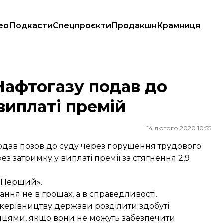
ео
Подкасти
Спецпроєкти
Продакшн
Крамниця
иплаті премій
Нафтогазу подав до
виплаті премій
14 лютого 2020 10:55
одав позов до суду через порушення трудового
з затримку у виплаті премії за стягнення 2,9
A:Перший».
ння не в грошах, а в справедливості.
 керівництву держави розділити здобуті
їнцями,
якщо вони не можуть забезпечити