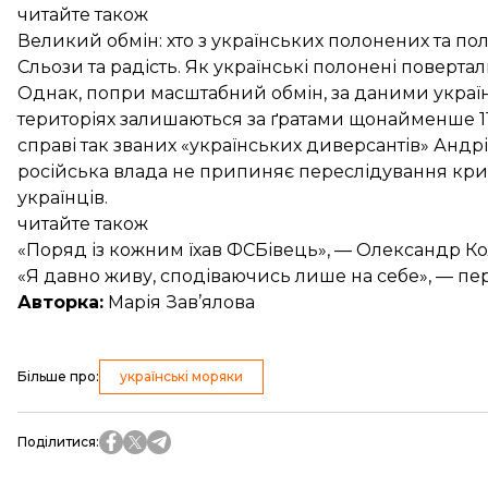
читайте також
Великий обмін: хто з українських полонених та по
Сльози та радість. Як українські полонені пове
Однак, попри масштабний обмін, за даними україн
територіях залишаються за ґратами
щонайменше 11
справі так званих «українських диверсантів» Анд
російська влада не припиняє
переслідування кри
українців
.
читайте також
«Поряд із кожним їхав ФСБівець», — Олександр Ко
«Я давно живу, сподіваючись лише на себе», — пе
Авторка:
Марія Зав’ялова
Більше про
:
українські моряки
Поділитися
: