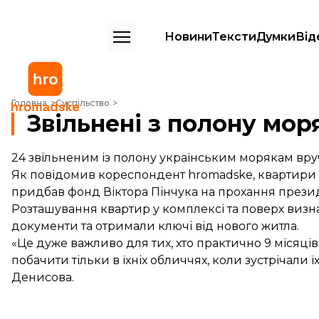
Новини
Тексти
Думки
Від
Звільнені з полону моряки отримали квартири в Одесі
Головна
Суспільство
Звільнені з полону мор
24 звільненим із полону українським морякам вруч
Як повідомив кореспондент hromadske, квартири
придбав фонд Віктора Пінчука на прохання през
Розташування квартир у комплексі та поверх визн
документи та отримали ключі від нового житла.
«Це дуже важливо для тих, хто практично 9 місяці
побачити тільки в їхніх обличчях, коли зустрічал
Денисова.