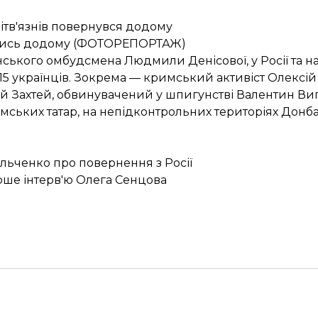
літв'язнів повернувся додому
ртались додому (ФОТОРЕПОРТАЖ)
ського омбудсмена Людмили Денісової, у Росії та н
5 українців
. Зокрема — кримський активіст Олексій
рій Захтей, обвинувачений у шпигунстві Валентин Ви
мських татар
, на непідконтрольних територіях Донб
льченко про повернення з Росії
рше інтерв'ю Олега Сенцова