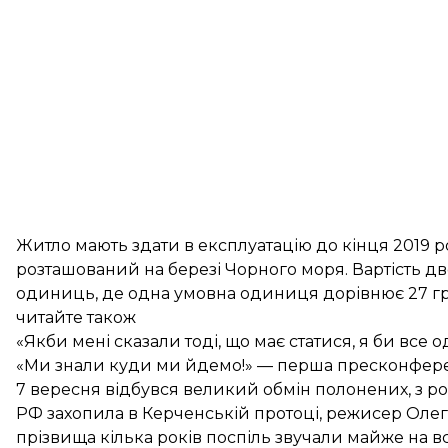
Житло мають здати в експлуатацію до кінця 2019 р
розташований на березі Чорного моря. Вартість дв
одиниць, де одна умовна одиниця дорівнює 27 г
читайте також
«Якби мені сказали тоді, що має статися, я би все 
«Ми знали куди ми йдемо!» — перша пресконферен
7 вересня відбувся
великий обмін полонених
, з 
РФ захопила в Керченській протоці, режисер Олег
прізвища кілька років поспіль звучали майже на вс