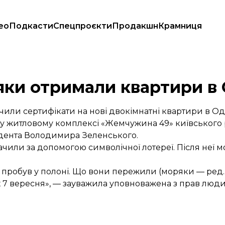
ео
Подкасти
Спецпроєкти
Продакшн
Крамниця
яки отримали квартири в 
или сертифікати на нові двокімнатні квартири в Оде
 у житловому комплексі «Жемчужина 49» київського
идента Володимира Зеленського.
ачили за допомогою символічної лотереї. Після неї 
в пробув у полоні. Що вони пережили (моряки — ред
и їх 7 вересня», — зауважила уповноважена з прав л