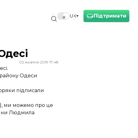
Підтримати
UK
Одесі
02 жовтня 2019 17:48
сі.
 району Одеси
моряки підписали
.), ми можемо про це
юдини Людмила