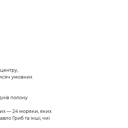
 центру,
тисяч умовних
 днів полону
них — 24 моряки, яких
ло Гриб та інші, чиї