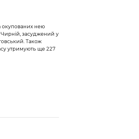
а окупованих нею
 Чирній, засуджений у
говський. Також
асу
утримують ще 227