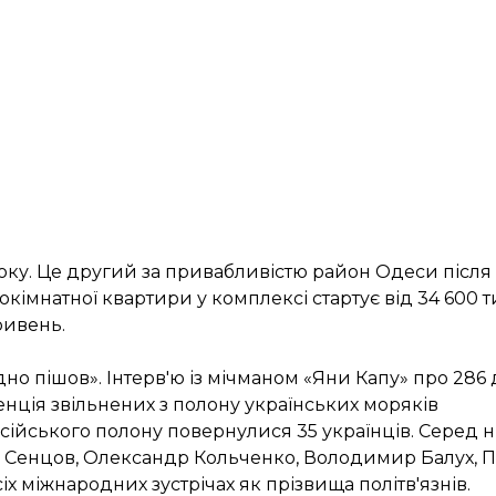
оку. Це другий за привабливістю район Одеси після
окімнатної квартири у комплексі стартує від 34 600 
ривень.
одно пішов». Інтерв'ю із мічманом «Яни Капу» про 286
ція звільнених з полону українських моряків
російського полону повернулися 35 українців. Серед 
 Сенцов, Олександр Кольченко, Володимир Балух, Пав
іх міжнародних зустрічах як прізвища політв'язнів.