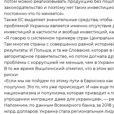
потом можно реализовывать продукцию без пошлин
законодательство и поэтому нет таких инвестицион
постоянно что-то меняется».
Также ЕС выделяет значительные средства, чтобы
проблемой Украины является именно отсутствие 
инвестиций в частности и вообще инвестиций, как
«Я говорю о системном примере стран Центральной
Там многие страны с совершенно разной историе
результаты. И Польша, и та же Словакия, которая 
авторитарное правительство, но потом догнала д
проблемы с коррупцией не меньше, чем в Украине
В то же время Вышлинский отметил, что в этом во
риски.
«Если мы не пойдем по этому пути в Евросоюз как
поштучно. Это то, что уже происходит. И нам еще 
национализма и популизма, которая приводит к то
упрощении миграции даже для украинцев», — ре
Напомним, по данным Всемирного банка, за 2018
млрд долларов
.
Украина стала региональным лид