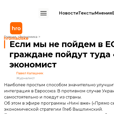
Новости
Тексты
Мнения
Если мы не пойдем в ЕС как страна, наши граждане пойдут туда «
Главная
Экономика
Если мы не пойдем в ЕС
граждане пойдут туда
экономист
Павел Калашник
Журналист
Наиболее простым способом значительно улучши
интеграция в Евросоюз. В противном случае Украи
самостоятельно и поедут из страны.
Об этом в эфире программы «Нині вже» («Прямо с
экономической стратегии Глеб Вышлинский.