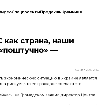
Видео
Спецпроекты
Продакшн
Крамниця
поштучно» — экономист
 как страна, наши
 «поштучно» —
03 мая 2019 21:52
ть экономическую ситуацию в Украине является
на рискует, что ее граждане сделают это
ейчас») на Громадском заявил директор Центра