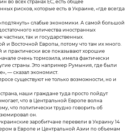
 во всех странах ЕС, есть общее
ных рисков, которые есть в Украине, «где всегда
 «подтянуть» слабые экономики. А самой большой
достаточного количества иностранных
 частных, так и государственных.
 и Восточной Европы, потому что там их много.
й и практически все показывают хорошие
в начале очень тормозила, имела фактически
ругие страны. Это например Румыния, где были
», — сказал экономист.
просе существуют не только возможности, но и
 страна, наши граждане туда просто пойдут
помогает, что в Центральной Европе волна
му, что политически трудно говорить об
зюмировал он.
 украинские заробитчане
перевели в Украину 14
ером в Европе и Центральной Азии по объемам