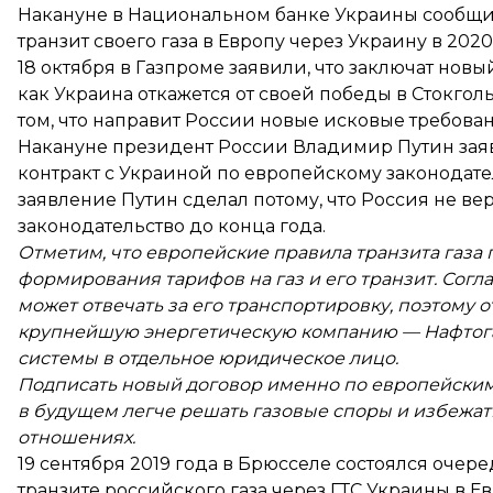
Накануне в Национальном банке Украины сообщи
транзит своего газа в Европу через Украину в 2020
18 октября в Газпроме заявили, что заключат новый
как Украина
откажется от своей победы
в Стокголь
том, что направит России новые исковые требова
Накануне президент России Владимир Путин заяв
контракт
с Украиной по европейскому законодатель
заявление Путин сделал потому, что
Россия не ве
законодательство до конца года.
Отметим, что европейские правила транзита газ
формирования тарифов на газ и его транзит. Согла
может отвечать за его транспортировку, поэтому 
крупнейшую энергетическую компанию — Нафтога
системы в отдельное юридическое лицо.
Подписать новый договор именно по европейским 
в будущем легче решать газовые споры и избежат
отношениях.
19 сентября 2019 года
в Брюсселе состоялся очере
транзите российского газа через ГТС Украины в Е