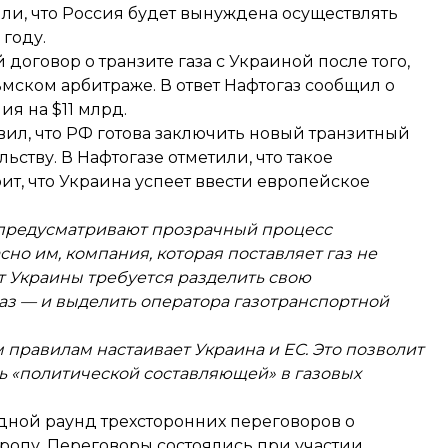
ли, что Россия
будет вынуждена
осуществлять
 году.
 договор о транзите газа с Украиной после того,
мском арбитраже. В ответ Нафтогаз сообщил о
ния на
$11 млрд
.
ил, что
РФ готова заключить новый транзитный
ству. В Нафтогазе отметили, что такое
рит
, что Украина успеет ввести европейское
а предусматривают прозрачный процесс
сно им, компания, которая поставляет газ не
от Украины требуется разделить свою
з — и выделить оператора газотранспортной
правилам настаивает Украина и ЕС. Это позволит
ь «политической составляющей» в газовых
дной раунд трехсторонних переговоров о
вропу. Переговоры состоялись при участии