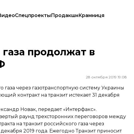
Видео
Спецпроекты
Продакшн
Крамниця
 газа продолжат в
Ф
28 октября 2019 19:08
о газа через газотранспортную систему Украины
ующий контракт на транзит истекает 31 декабря
ксандр Новак, передает «Интерфакс».
твертый раунд
трехсторонних переговоров между
ракта на транзит российского газа через
 декабря 2019 года. Ежегодно Транзит приносит