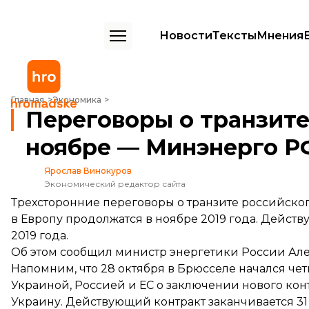
Новости
Тексты
Мнения
Переговоры о транзите газа продолжат в ноябре — Минэнерго РФ
Главная
Экономика
Переговоры о транзите
ноябре — Минэнерго Р
Ярослав Винокуров
Экономический редактор сайта
Трехсторонние переговоры о транзите российског
в Европу продолжатся в ноябре 2019 года. Действ
2019 года.
Об этом сообщил министр энергетики России Але
Напомним, что 28 октября в Брюсселе
начался че
Украиной, Россией и ЕС о заключении нового конт
Украину. Действующий контракт заканчивается 31