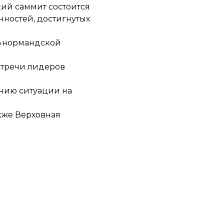
ий саммит состоится
нностей, достигнутых
 «нормандской
стречи лидеров
нию ситуации на
акже Верховная