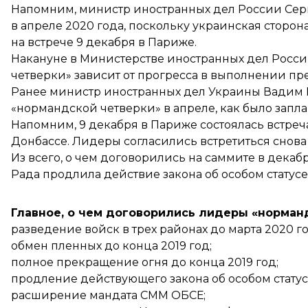
Напомним, министр иностранных дел России
Сер
в апреле 2020 года, поскольку украинская сторон
на встрече 9 декабря в Париже.
Накануне в Министерстве иностранных дел Росси
четверки»
зависит от прогресса
в выполнении пр
Ранее министр иностранных дел Украины Вадим П
«нормандской четверки»
в апреле, как было запл
Напомним, 9 декабря в Париже
состоялась встре
Донбассе. Лидеры согласились встретиться снова ч
Из всего, о чем договорились на саммите в декаб
Рада
продлила действие закона
об особом статус
Главное, о чем договорились лидеры «норман
разведение войск
в трех районах до марта 2020 го
обмен пленных
до конца 2019 год;
полное прекращение огня
до конца 2019 год;
продление действующего закона
об особом статус
расширение мандата СММ ОБСЕ;