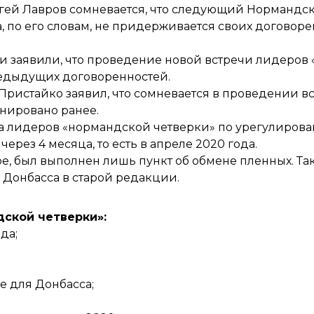
гей Лавров сомневается
, что следующий Нормандск
а, по его словам, не придерживается своих договоре
и заявили, что проведение новой встречи лидеров
едыдущих договоренностей.
ристайко заявил, что
сомневается в проведении в
анировано ранее.
ча лидеров
«нормандской четверки» по урегулирова
ерез 4 месяца, то есть в апреле 2020 года.
ре, был выполнен лишь пункт об
обмене пленных
. Т
е Донбасса в старой редакции.
дской четверки»:
да;
е для Донбасса;