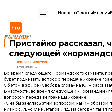
Новости
Тексты
Мнения
Пристайко рассказал, что планируют обсудить на следующей «нор
Главная
Война
Пристайко рассказал, 
следующей «нормандск
Виктория Коломиец
Журналистка
Во время следующего Нормандского саммита, пре
будет поднимать вопрос о передаче Украине гра
Об этом в эфире «Свобода слова» на ICTV расска
В частности, во время следующей «Нормандии» пл
вопросом передачи границы Украине.
«Она бы занялась этим вопросом: каким образом
нужно сил, усилий, этапов и тд. На сегодня такая