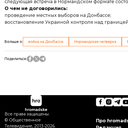
следующая встреча в Нормандском формате состои
О чем не договорились:
проведение местных выборов
на Донбассе;
восстановление Украиной
контроля над границе
Больше о
:
война на Донбассе
Нормандская четверка
Поделиться
:
Все права защищены:
©
Общественное
Про hromad
Телевидение
,
2013-2026.
Редакция