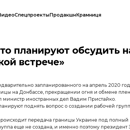
Видео
Спецпроекты
Продакшн
Крамниця
мандской встрече»
что планируют обсудить н
ой встрече»
дварительно запланированного на апрель 2020 года
ницы на Донбассе, прекращении огня и обмене плен
зал министр иностранных дел Вадим Пристайко.
анируют поднять вопрос о создании рабочей групп
 происходит передача границы Украине под полный 
 группа еще не создана, и именно поэтому президент 