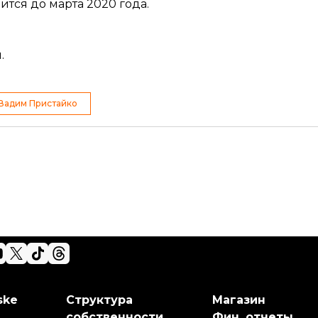
тся до марта 2020 года.
й
.
Вадим Пристайко
ske
Структура
Магазин
собственности
Фин. отчеты