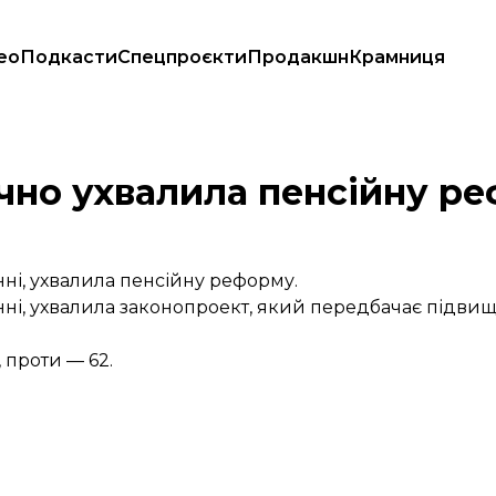
ео
Подкасти
Спецпроєкти
Продакшн
Крамниця
чно ухвалила пенсійну р
нні, ухвалила пенсійну реформу.
нні, ухвалила законопроект, який передбачає підвищ
 проти — 62.