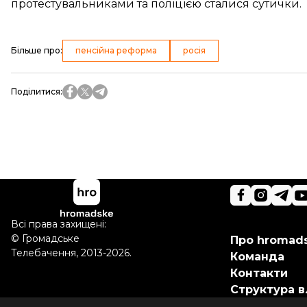
протестувальниками та поліцією сталися сутички.
Більше про
:
пенсійна реформа
росія
Поділитися
:
Всі права захищені:
©
Громадське
Про hromad
Телебачення
,
2013-2026.
Команда
Контакти
Структура в