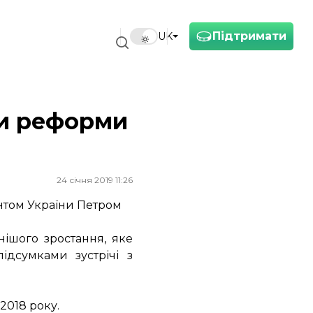
Підтримати
UK
и реформи
24 січня 2019 11:26
нтом України Петром
ішого зростання, яке
ідсумками зустрічі з
2018 року.