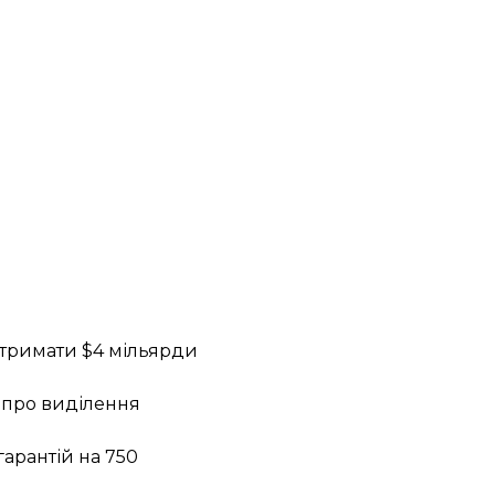
тримати $4 мільярди
 про виділення
гарантій на
750