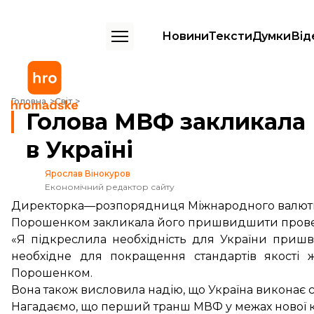
Новини
Тексти
Думки
Від
Голова МВФ закликала Порошенка пришвидшити реформи в Україн
Головна
Світ
Голова МВФ закликал
в Україні
Ярослав Вінокуров
Економічний редактор сайту
Директорка—розпорядниця Міжнародного валютного
Порошенком закликала його пришвидшити провед
«Я підкреслила необхідність для України приш
необхідне для покращення стандартів якості ж
Порошенком.
Вона також висловила надію, що Україна виконає с
Нагадаємо, що перший транш МВФ у межах нової кр