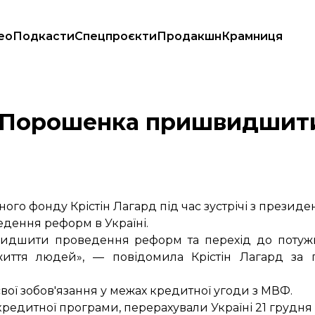
ео
Подкасти
Спецпроєкти
Продакшн
Крамниця
і
а Порошенка пришвидшит
 фонду Крістін Лагард під час зустрічі з президе
ення реформ в Україні.
видшити проведення реформ та перехід до потужн
иття людей», — повідомила Крістін Лагард за п
вої зобов'язання у межах кредитної угоди з МВФ.
едитної програми, перерахували Україні 21 грудня 