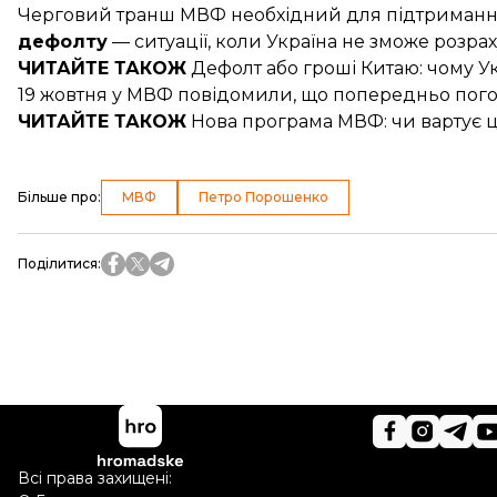
Черговий транш МВФ необхідний для підтримання 
дефолту
— ситуації, коли Україна не зможе розр
ЧИТАЙТЕ ТАКОЖ
Дефолт або гроші Китаю: чому
У
19 жовтня у МВФ повідомили, що
попередньо пого
ЧИТАЙТЕ ТАКОЖ
Нова програма МВФ
: чи вартує
Більше про
:
МВФ
Петро Порошенко
Поділитися
:
Всі права захищені: