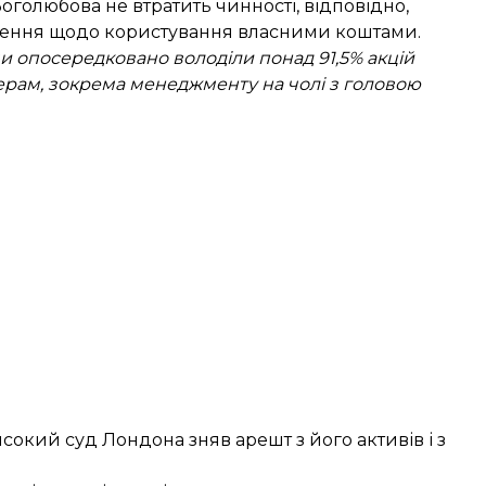
оголюбова не втратить чинності, відповідно,
ження щодо користування власними коштами.
и опосередковано володіли понад 91,5% акцій
ерам, зокрема менеджменту на чолі з головою
исокий суд Лондона
зняв арешт
з його активів і з