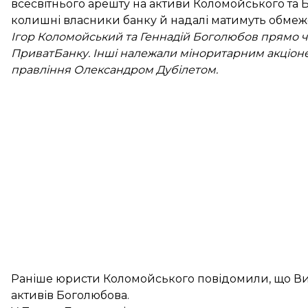
всесвітнього арешту на активи Коломойського та Б
колишні власники банку й надалі матимуть обме
Ігор Коломойський та Геннадій Боголюбов прямо ч
ПриватБанку. Інші належали міноритарним акціон
правління Олександром Дубілетом.
Раніше юристи Коломойського повідомили, що В
активів Боголюбова.