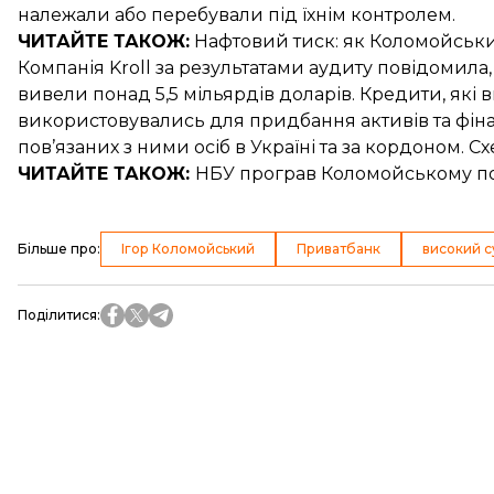
належали або перебували під їхнім контролем.
ЧИТАЙТЕ ТАКОЖ:
Нафтовий тиск:
як Коломойськи
Компанія Kroll за результатами аудиту повідомила
вивели
понад 5,5 мільярдів доларів. Кредити, як
використовувались для придбання активів та фінан
пов’язаних з ними осіб в Україні та за кордоном. Сх
ЧИТАЙТЕ ТАКОЖ:
НБУ програв Коломойському по
Більше про
:
Ігор Коломойський
Приватбанк
високий су
Поділитися
: