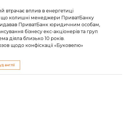
й втрачає вплив в енергетиці
, що колишні
менеджери ПриватБанку
і видавав ПриватБанк юридичним особам,
сування бізнесу екс-акціонерів та груп
ема діяла близько 10 років.
зов щодо конфіскації «Буковелю»
д англії