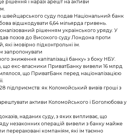
це рішення
і наразі арешт на активи
м.
до швейцарського суду подав Національний банк
юбова
відшкодувати 6,64 мільярда гривень
.
іоналізований
рішенням українського уряду. У
одав позов до Високого суду Лондона проти
 які імовірно підконтрольні їм.
м запропонувати
го зниження капіталізації банку» з боку НБУ.
а, що
екс-власники ПриватБанку вивели 16 млрд
омлялося, що
ПриватБанк перед націоналізацією
ї.
 28 підприємств: як
Коломойський вивів гроші з
 арештувати
активи Коломойського і Боголюбова
у
оказів, наданих суду, з яких випливає, що
ду незаконних операцій вивели з банку майже
ли перераховані компаніям, які їм таємно