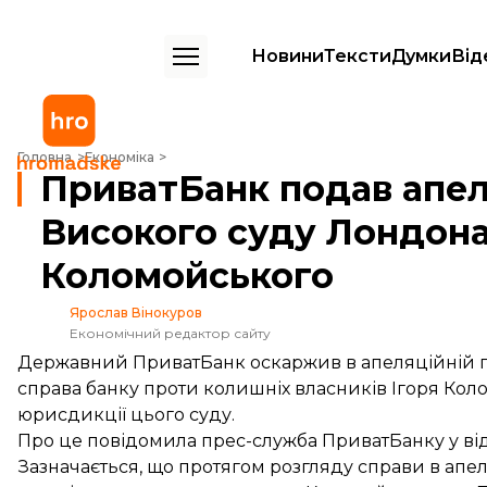
Новини
Тексти
Думки
Від
ПриватБанк подав апеляцію на рішення Високого суду Лондона що
Головна
Економіка
ПриватБанк подав апел
Високого суду Лондон
Коломойського
Ярослав Вінокуров
Економічний редактор сайту
Державний ПриватБанк оскаржив в апеляційній па
справа банку проти колишніх власників Ігоря Коло
юрисдикції цього суду.
Про це повідомила прес-служба ПриватБанку у відп
Зазначається, що протягом розгляду справи в апел