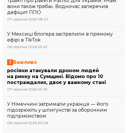
Трамп про ракети Patriot для України: «Нам
вони також треба». Водночас заперечив
дефіцит ППО
07 серпня 2026 08:02
У Мексиці блогера застрелили в прямому
ефірі в TikTok
06 серпня 2026 23:43
Важливо
росіяни атакували дроном людей
на ринку на Сумщині. Відомо про 10
постраждалих, двоє у важкому стані
07 серпня 2026 09:29
У Німеччині затримали українця — його
підозрюють у шпигунстві за оборонним
підприємством
06 серпня 2026 20:06