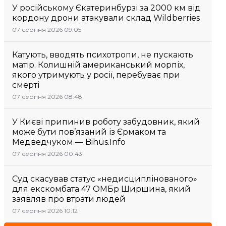
У російському Єкатеринбурзі за 2000 км від
кордону дрони атакували склад Wildberries
07 серпня 2026 09:05
Катують, вводять психотропи, не пускають
матір. Колишній американський морпіх,
якого утримують у росії, перебуває при
смерті
07 серпня 2026 08:48
У Києві припинив роботу забудовник, який
може бути пов’язаний із Єрмаком та
Медведчуком — Bihus.Info
07 серпня 2026 00:43
Суд скасував статус «недисциплінованого»
для екскомбата 47 ОМБр Ширшина, який
заявляв про втрати людей
07 серпня 2026 10:12