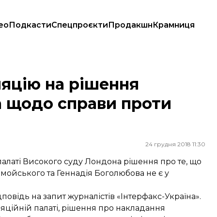
ео
Подкасти
Спецпроєкти
Продакшн
Крамниця
до справи проти Коломойського
яцію на рішення
а щодо справи проти
24 грудня 2018 11:30
латі Високого суду Лондона рішення про те, що
мойського та Геннадія Боголюбова не є у
овідь на запит журналістів «Інтерфакс-Україна».
яційній палаті, рішення про накладання