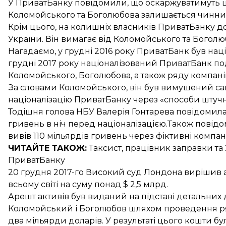
У ПриватБанку повідомили, що
оскаржуватимуть 
Коломойського та Боголюбова залишається чинни
Крім цього, на колишніх власників ПриватБанку 
України. Він вимагає від Коломойського та Богол
Нагадаємо, у грудні 2016 року
ПриватБанк був нац
грудні 2017 року націоналізований ПриватБанк п
Коломойського, Боголюбова, а також ряду компаній,
За словами Коломойського, він був
вимушений са
націоналізацію
ПриватБанку через «способи штучно
Тодішня голова НБУ Валерія Гонтарева повідомил
гривень
в ніч перед націоналізацією.Також повід
вивів
110 мільярдів гривень через фіктивні компані
ЧИТАЙТЕ ТАКОЖ:
Таксист, працівник заправки та
ПриватБанку
20 грудня 2017-го Високий суд Лондона вирішив
всьому світі на суму понад $ 2,5 млрд.
Арешт активів був виданий на підставі детальних д
Коломойський і Боголюбов шляхом проведення ря
два мільярди доларів. У результаті цього кошти бу