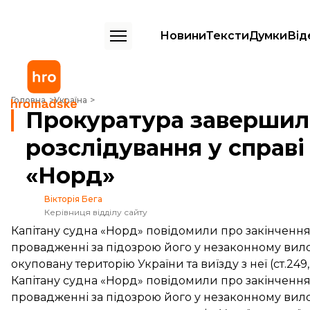
Новини
Тексти
Думки
Від
Прокуратура завершила досудове розслідування у справі щодо кап
Головна
Україна
Прокуратура завершил
розслідування у справі
«Норд»
Вікторія Бега
Керівниця відділу сайту
Капітану судна «Норд» повідомили про закінченн
провадженні за підозрою його у незаконному вило
окуповану територію України та виїзду з неї (ст.249,
Капітану судна «Норд» повідомили про закінченн
провадженні за підозрою його у незаконному вило