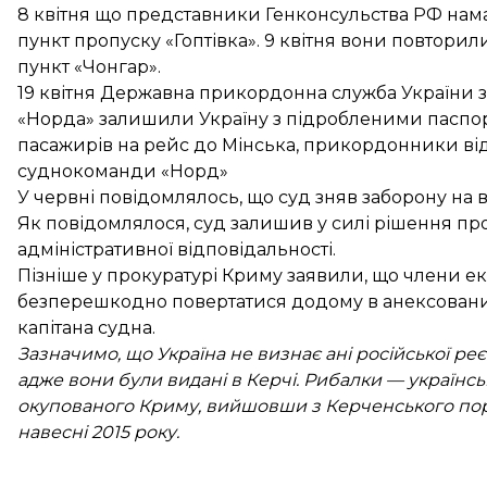
8 квітня що представники Генконсульства РФ на
пункт пропуску «Гоптівка». 9 квітня вони
повторили
пункт «Чонгар».
19 квітня Державна прикордонна служба України з
«Норда»
залишили Україну з підробленими паспо
пасажирів на рейс до Мінська, прикордонники ві
суднокоманди «Норд»
У червні повідомлялось, що
суд зняв заборону на 
Як повідомлялося, суд
залишив у силі рішення
про
адміністративної відповідальності.
Пізніше у прокуратурі Криму заявили, що члени е
безперешкодно повертатися додому
в анексовани
капітана судна.
Зазначимо, що Україна не визнає ані російської реєс
адже вони були видані в Керчі. Рибалки — українсь
окупованого Криму, вийшовши з Керченського пор
навесні 2015 року.