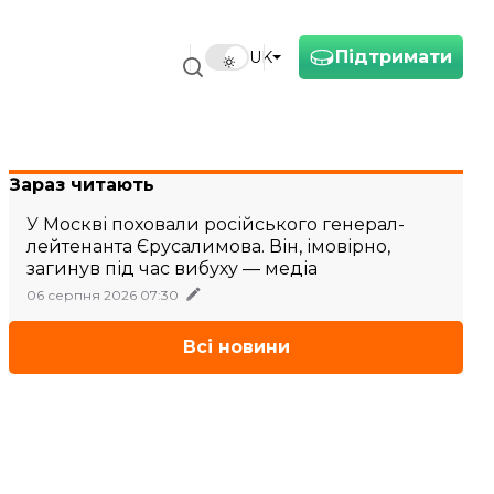
Підтримати
UK
Зараз читають
У Москві поховали російського генерал-
лейтенанта Єрусалимова. Він, імовірно,
загинув під час вибуху — медіа
06 серпня 2026 07:30
Всі новини