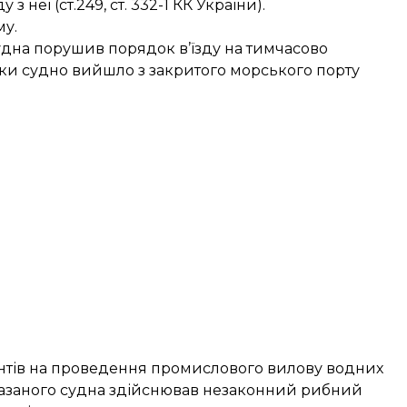
 неї (ст.249, ст. 332-1 КК України).
у.
удна порушив порядок в’їзду на тимчасово
льки судно вийшло з закритого морського порту
ентів на проведення промислового вилову водних
казаного судна здійснював незаконний рибний