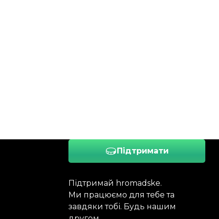
Підтримати
Підтримай hromadske.
Ми працюємо для тебе та
завдяки тобі. Будь нашим
другом