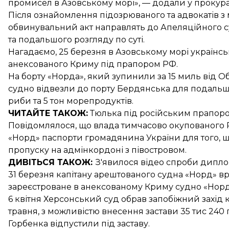
промисел в Азовському морі», — додали у прокура
Після ознайомлення підозрюваного та адвокатів 
обвинувальний акт направлять до Апеляційного с
та подальшого розгляду по суті.
Нагадаємо, 25 березня в Азовському морі українс
анексованого Криму
під прапором РФ.
На борту «Норда», який зупинили за 15 миль від Об
судно відвезли до порту Бердянська для подальш
риби та 5 тон морепродуктів.
ЧИТАЙТЕ ТАКОЖ:
Тюлька під російським прапор
Повідомлялося, що влада тимчасово окупованого 
«Норд»
паспорти громадянина України
для того, 
пропуску на адмінкордоні з півостровом.
ДИВІТЬСЯ ТАКОЖ:
З'явилося відео спроби дипл
31 березня
капітану арештованого судна
«Норд» вр
зареєстроване в анексованому Криму судно «Норд
6 квітня Херсонський суд обрав запобіжний захід к
травня
, з можливістю внесення застави 35 тис 240 
Горбенка
відпустили під заставу
.