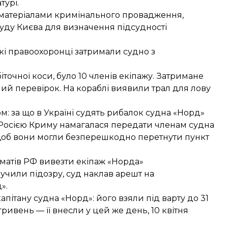
турі.
з матеріалами кримінального провадження,
уду Києва для визначення підсудності
ькі правоохоронці
затримали судно з
іточної коси, було 10 членів екіпажу. Затримане
ий перевірок. На кораблі виявили трал для лову
ом:
за що в Україні судять рибалок судна «Норд»
Росією Криму намагалася передати членам судна
щоб вони могли безперешкодно перетнути пункт
оматів РФ
вивезти екіпаж «Норда»
учили підозру, суд наклав арешт на
».
апітану судна «Норд»:
його взяли під варту до 31
гривень — її
внесли
у цей же день, 10 квітня