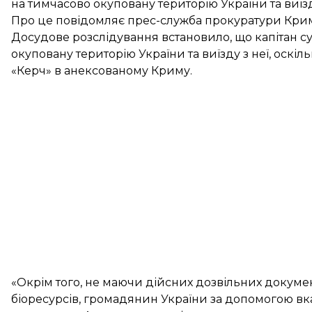
на тимчасово окуповану територію України та виїзду з
Про це
повідомляє
прес-служба прокуратури Крим
Досудове розслідування встановило, що капітан с
окуповану територію України та виїзду з неї, оскі
«Керч» в анексованому Криму.
«Окрім того, не маючи дійсних дозвільних докум
біоресурсів, громадянин України за допомогою в