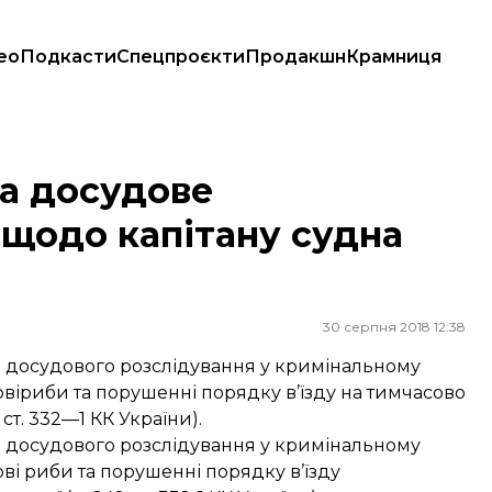
ео
Подкасти
Спецпроєкти
Продакшн
Крамниця
ітану судна «Норд»
а досудове
 щодо капітану судна
30 серпня 2018 12:38
я досудового розслідування у кримінальному
віриби та порушенні порядку в’їзду на тимчасово
 ст. 332—1 КК України).
я досудового розслідування у кримінальному
ві риби та порушенні порядку в’їзду