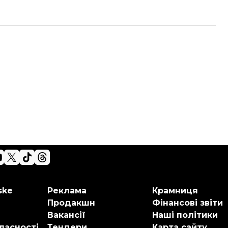
ske
Реклама
Крамниця
Продакшн
Фінансові звіти
Вакансії
Наші політики
ласності
Тендери
Карта сайту