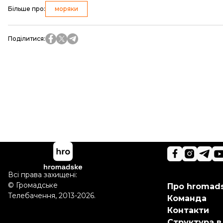
Більше про
:
моряки
Поділитися
:
Всі права захищені:
©
Громадське
Про hromad
Телебачення
,
2013-2026.
Команда
Контакти
Структура в