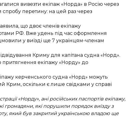
магалися
вивезти екіпаж «Норда» в Росію
через
 спробу перетину
: на цей раз через
аявила, що двоє членів екіпажу
ртами
РФ. Вже удень під час оформлення
дмовили у виїзді ще 7 українцям-членам
відвідування Криму
для капітана судна «Норд».
 притягнення екіпажу «Норду» до
кіпажу керченського судна «Норд»
можуть
й Крим, оскільки є лише свідками у справі
трації «Норду», ані російських паспортів екіпажу,
кі громадяни, які порушили порядок виїзду з
ту, який був закритий українською владою ще