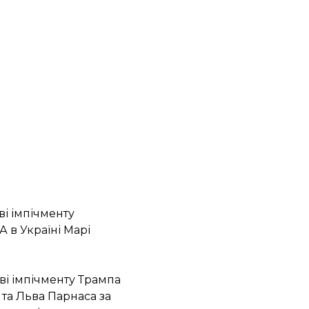
ві імпічменту
 в Україні Марі
ві імпічменту Трампа
 та Льва Парнаса за