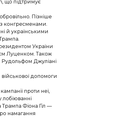
n, що підтримує
обровільно. Пізніше
 з конгресменами.
ні й українськими
Трампа.
президентом України
єм Луценком. Також
а Рудольфом Джуліані
 військової допомоги
ампанії проти неї,
му
лобіюванні
 Трампа Фіона Гіл —
ро намагання