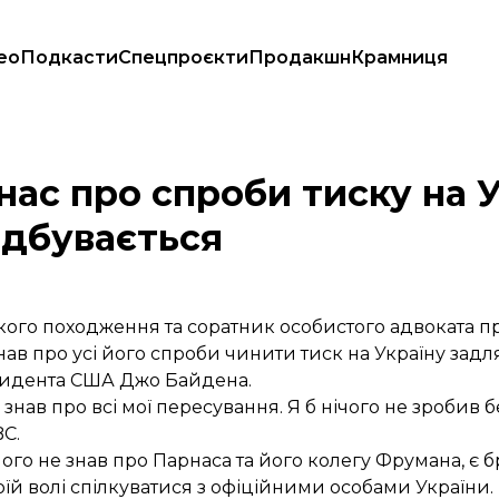
ео
Подкасти
Спецпроєкти
Продакшн
Крамниця
о знав, що відбувається
ас про спроби тиску на У
ідбувається
кого походження та соратник особистого адвоката 
в про усі його спроби чинити тиск на Україну задля
зидента США Джо Байдена.
знав про всі мої пересування. Я б нічого не зробив б
C.
ічого не знав про Парнаса та його колегу Фрумана, є 
оїй волі спілкуватися з офіційними особами України.