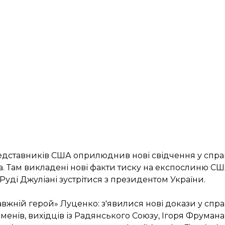
редставників США
оприлюднив нові свідчення
у спра
а. Там викладені нові факти тиску на експослиню США
уді Джуліані зустрітися з президентом України.
вжній герой» Луценко: з'явилися нові докази у спра
сменів
, вихідців із Радянського Союзу, Ігоря Фрумана