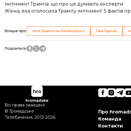
Імпічмент Трампа: що про це думають експерти
Жінка, яка оголосила Трампу імпічмент: 5 фактів пр
Більше про
:
тиск Трампа на Зеленського
Лев Парнас
і
Поділитися
:
Всі права захищені:
©
Громадське
Про hromad
Телебачення
,
2013-2026.
Команда
Контакти