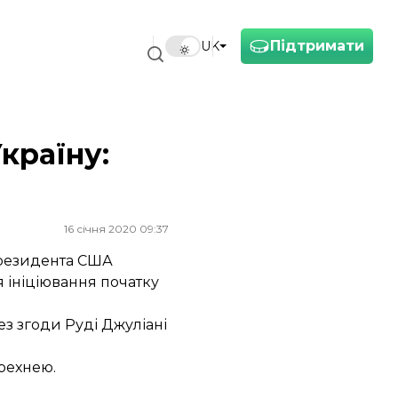
Підтримати
UK
країну:
16 січня 2020 09:37
президента США
 ініціювання початку
ез згоди Руді Джуліані
брехнею.