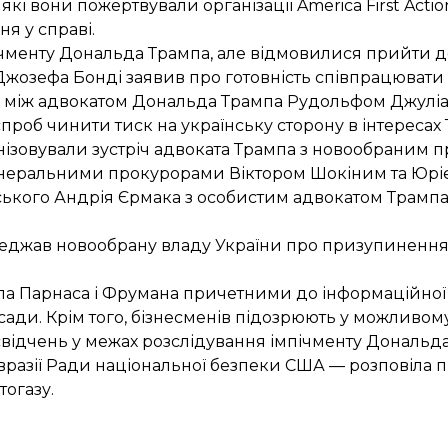
і вони пожертвували організації America First Actio
я у справі.
пічменту Дональда Трампа, але відмовилися прийти д
 Джозефа Бонді
заявив
про готовність співпрацювати
 між адвокатом Дональда Трампа Рудольфом Джуліа
об чинити тиск на українську сторону в інтересах 
ізовували зустріч адвоката Трампа з новообраним 
еральними прокурорами Віктором Шокіним та Юрі
нського Андрія Єрмака з особистим адвокатом Трамп
еджав
новообрану владу України про призупинення
ла
Парнаса і Фрумана причетними до інформаційної к
сади. Крім того, бізнесменів підозрюють у можливо
 свідчень у межах розслідування імпічменту Дональда
вразії Ради національної безпеки США —
розповіла
п
огазу.