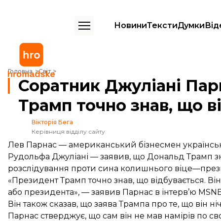
Новини
Тексти
Думки
Від
Соратник Джуліані Парнас про спроби тиску на Україну: Трамп точн
Головна
Світ
Соратник Джуліані Парн
Трамп точно знав, що в
Вікторія Бега
Керівниця відділу сайту
Лев Парнас — американський бізнесмен українсь
Рудольфа Джуліані — заявив, що Дональд Трамп зна
розслідування проти сина колишнього віце—пре
«Президент Трамп точно знав, що відбувається. Він 
або президента», —
заявив
Парнас в інтерв’ю MSNB
Він також сказав, що заява Трампа про те, що він н
Парнас стверджує, що сам він не мав намірів по св