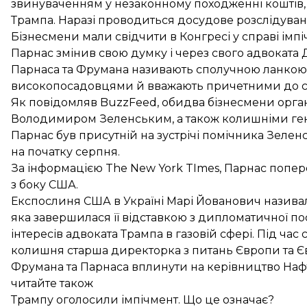
звинуваченням у незаконному походженні коштів, як
Трампа. Наразі проводиться досудове розслідуванн
Бізнесмени мали свідчити в Конгресі у справі ім
Парнас змінив свою думку і через свого адвоката
Парнаса та Фрумана називають сполучною ланкою
високопосадовцями й вважають причетними до спр
Як
повідомляв
BuzzFeed, обидва бізнесмени орган
Володимиром Зеленським, а
також
колишніми ген
Парнас
був присутній
на зустрічі помічника Зеле
на початку серпня.
За інформацією The New York TImes, Парнас
попер
з боку США.
Експослиня США в Україні Марі Йованович
назива
яка завершилася її відставкою з дипломатичної по
інтересів
адвоката Трампа в газовій сфері. Під час
колишня старша директорка з питань Європи та Є
Фрумана та Парнаса вплинути на керівництво Нафт
читайте також
Трампу оголосили імпічмент. Що це означає?