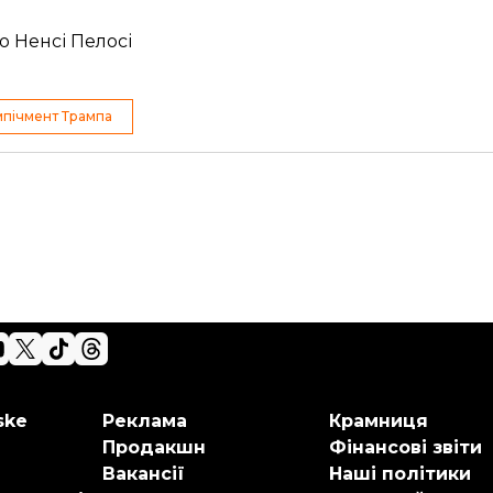
о Ненсі Пелосі
мпічмент Трампа
ske
Реклама
Крамниця
Продакшн
Фінансові звіти
Вакансії
Наші політики