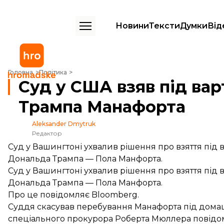
Новини
Тексти
Думки
Від
Суд у США взяв під варту екс-радника кампанії Трампа Манафорта
Головна
Політика
Суд у США взяв під вар
Трампа Манафорта
Aleksander Dmytruk
Редактор
Суд у Вашингтоні ухвалив рішення про взяття під
Дональда Трампа — Пола Манфорта.
Суд у Вашингтоні ухвалив рішення про взяття під
Дональда Трампа — Пола Манфорта.
Про це
повідомляє
Bloomberg.
Суддя скасував перебування Манафорта під домаш
спеціального прокурора Роберта Мюллера повідом