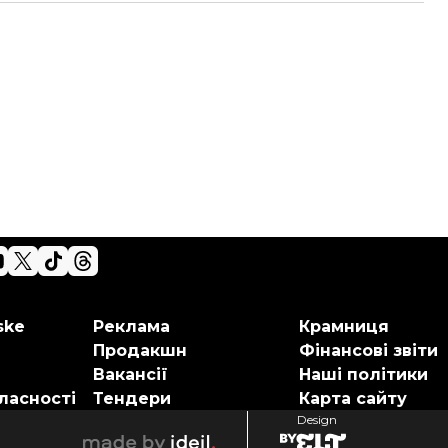
ske
Реклама
Крамниця
Продакшн
Фінансові звіти
Вакансії
Наші політики
ласності
Тендери
Карта сайту
Design
elt
ideil