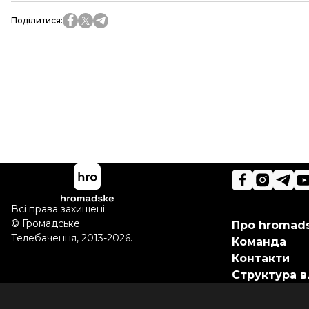
Поділитися
:
Всі права захищені:
©
Громадське
Про hromad
Телебачення
,
2013-2026.
Команда
Контакти
Структура в