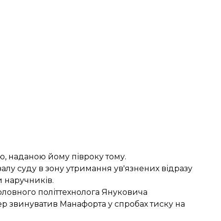
, наданою йому півроку тому.
залу суду в зону утримання ув'язнених відразу
и наручників.
 головного політтехнолога Януковича
ер
звинуватив Манафорта у спробах тиску
на