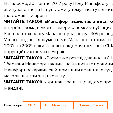
Нагадаємо, 30 жовтня 2017 року Полу Манафорту і 
звинувачення
за 12 пунктами, у тому числі у відмив
під
домашній арешт
.
ЧИТАЙТЕ ТАКОЖ:
«Манафорт здійснив з десято
інтерв'ю Громадського з американським публіци
Екс-політтехнологу Манафорту загрожує
305 років 
Усього, згідно з документами,
Манафорт отримав по
2007 по 2009 роки. Також повідомлялося, що в С
корупційних схемах в Україні
.
ЧИТАЙТЕ ТАКОЖ:
«Російське розслідування» в С
1 березня Манафорт заявив, що
не визнає провини
Манафорт
оскаржив свій домашній арешт
, але су
його
звільнили з-під арешту
.
ЧИТАЙТЕ ТАКОЖ:
«Криваві гроші»: що відомо пр
Майдані
.
Більше про
:
США
Пол Манафорт
Дональд Трамп