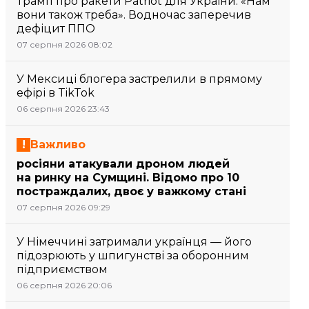
Трамп про ракети Patriot для України: «Нам
вони також треба». Водночас заперечив
дефіцит ППО
07 серпня 2026 08:02
У Мексиці блогера застрелили в прямому
ефірі в TikTok
06 серпня 2026 23:43
Важливо
росіяни атакували дроном людей
на ринку на Сумщині. Відомо про 10
постраждалих, двоє у важкому стані
07 серпня 2026 09:29
У Німеччині затримали українця — його
підозрюють у шпигунстві за оборонним
підприємством
06 серпня 2026 20:06