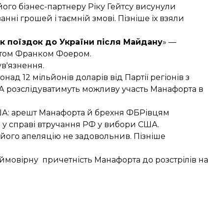
його бізнес-партнеру Ріку Гейтсу
висунули
анні грошей і таємній змові. Пізніше їх взяли
к поїздок до України після Майдану
»
—
стом Франком Фоером.
ув'язнення
.
над 12 мільйонів доларів
від Партії регіонів з
ША розслідуватимуть можливу
участь Манафорта в
ША:
арешт Манафорта
й брехня ФБРівцям
 у справі
втручання РФ у вибори США.
д його апеляцію не задовольнив. Пізніше
о ймовірну
причетність Манафорта до розстрілів на