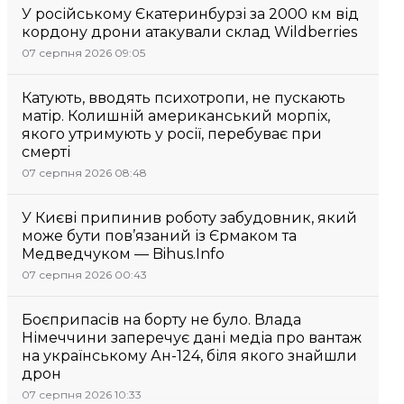
У російському Єкатеринбурзі за 2000 км від
кордону дрони атакували склад Wildberries
07 серпня 2026 09:05
Катують, вводять психотропи, не пускають
матір. Колишній американський морпіх,
якого утримують у росії, перебуває при
смерті
07 серпня 2026 08:48
У Києві припинив роботу забудовник, який
може бути пов’язаний із Єрмаком та
Медведчуком — Bihus.Info
07 серпня 2026 00:43
Боєприпасів на борту не було. Влада
Німеччини заперечує дані медіа про вантаж
на українському Ан-124, біля якого знайшли
дрон
07 серпня 2026 10:33