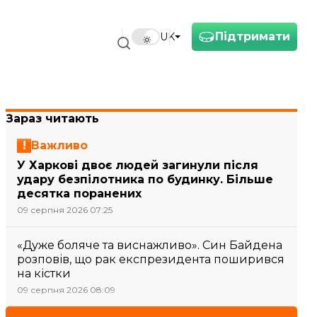
Підтримати
UK
Зараз читають
Важливо
У Харкові двоє людей загинули після
удару безпілотника по будинку. Більше
десятка поранених
09 серпня 2026 07:25
«Дуже боляче та виснажливо». Син Байдена
розповів, що рак експрезидента поширився
на кістки
09 серпня 2026 08:09