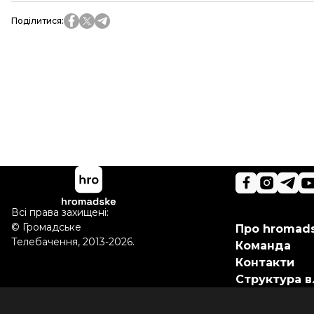
Поділитися
:
Всі права захищені:
©
Громадське
Про hromad
Телебачення
,
2013-2026.
Команда
Контакти
Структура в