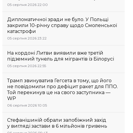
05 серпня 2026 22:00
Дипломатичної зради не було. У Польщі
закрили 10-річну справу щодо Смоленської
катастрофи
05 серпня 2026 23:22
На кордоні Литви виявили вже третій
підземний тунель для мігрантів із Білорусі
05 серпня 2026 22:55
Трамп звинуватив Гегсета в тому, що його
не повідомили про дефіцит ракет для ППО.
Той перекинув це на свого заступника —
WP
06 серпня 2026 10:05
Стефанішиній обрали запобіжний захід
у вигляді застави в 6 мільйонів гривень
06 серпня 2026 09:43