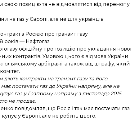
ти свою позицію та не відмовлятися від перемог у
іни на газ
у Європі, але не для українців.
онтракт з Росією про транзит газу
8 років — Нафтогаз
фтогазу офіційну пропозицію
про укладання нової
нних контрактів. Умовою цього є відмова України
кгольмському арбітражі, а також від штрафу, який
омітет.
 діють контракти на транзит газу та його
має постачати газ до України напряму, але не
купує газ у Газпрому напряму з листопада 2015
сто не продає.
нко повідомляв, що Росія і так
має постачати газ
купує у Європі, але не робить цього.