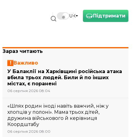
Підтримати
UK
Зараз читають
Важливо
У Балаклії на Харківщині російська атака
вбила трьох людей. Били й по інших
містах, є поранені
06 серпня 2026 08:04
«Шлях родин іноді навіть важчий, ніж у
хлопців у полоні». Мама трьох дітей,
дружина військового й керівниця
Коордштабу
06 серпня 2026 08:00