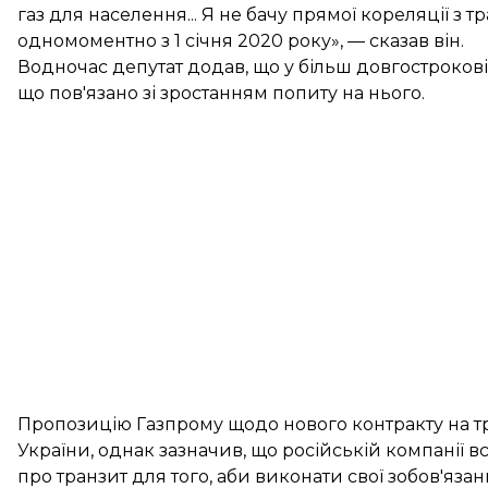
газ для населення... Я не бачу прямої кореляції з т
одномоментно з 1 січня 2020 року», — сказав він.
Водночас депутат додав, що у більш довгостроковій
що пов'язано зі зростанням попиту на нього.
Пропозицію Газпрому щодо нового контракту на т
України, однак зазначив, що російській компанії 
про транзит для того, аби виконати свої зобов'яз