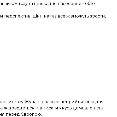
ранзитом газу та ціною для населення, тобто
 перспективі ціни на газ все ж зможуть зрости,
ранзит газу Жупанін назвав неприйнятною для
все ж доведеться підписати якусь домовленість
ання перед Європою.