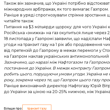
Також він зазначив, що Україні потрібно відстоюва
міжнародних арбітражах, як того вимагає Газпром.
Раніше в уряді спрогнозували
стрімке зростання ц
читайте також
Питання на $3 мільярди щороку: для чого Україні к
Російська «знижка» на газ окупиться лише через 2
18 листопада у Газпромі заявили, що
надіслали На
угоди на транзит газу на 1 рік або продовження чи
від претензій до Газпрому в межах перемоги у Сто
на Газпром наклав українських антимонопольний к
Зазначимо, що наразі між Нафтогазом та Газпромом
постачання до України. В межах контракту Газпром 
робить цього, порушуючи умови угоди. Україна не 
року, зокрема через те, що Газпром цього газу про
Раніше виконавчий директор Нафтогазу Юрій Вітре
до України
за ціною на 20-25% нижчою, ніж Україна 
Більше про
:
транзит газу