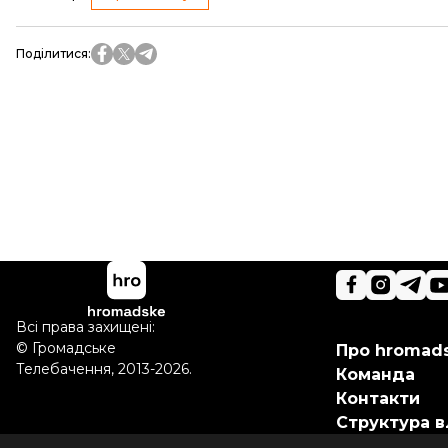
Поділитися
:
Всі права захищені:
©
Громадське
Про hromad
Телебачення
,
2013-2026.
Команда
Контакти
Структура в