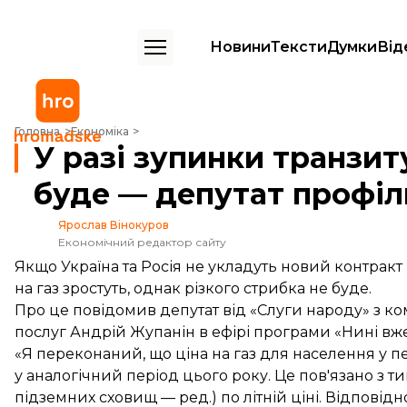
Новини
Тексти
Думки
Від
У разі зупинки транзиту стрибка цін на газ не буде — депутат проф
Головна
Економіка
У разі зупинки транзиту
буде — депутат профіл
Ярослав Вінокуров
Економічний редактор сайту
Якщо Україна та Росія не укладуть новий контракт н
на газ зростуть, однак різкого стрибка не буде.
Про це повідомив депутат від «Слуги народу» з ко
послуг Андрій Жупанін в ефірі програми «Нині вже
«Я переконаний, що ціна на газ для населення у пе
у аналогічний період цього року. Це пов'язано з ти
підземних сховищ — ред.) по літній ціні. Відпов