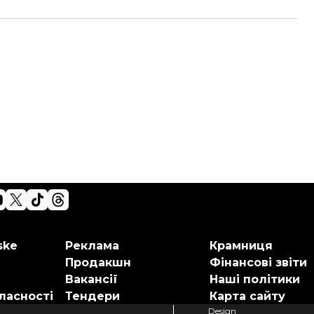
ske
Реклама
Крамниця
Продакшн
Фінансові звіти
Вакансії
Наші політики
ласності
Тендери
Карта сайту
Design