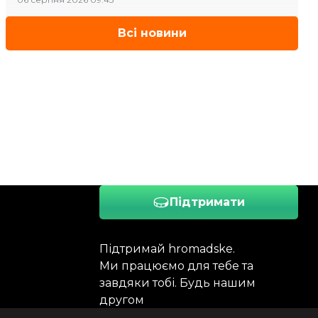
Всі новини
Підтримати
Підтримай hromadske.
Ми працюємо для тебе та
завдяки тобі. Будь нашим
другом