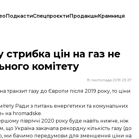
ео
Подкасти
Спецпроєкти
Продакшн
Крамниця
ільного комітету
 стрибка цін на газ не
ьного комітету
19 листопада 2019 23:27
а транзит газу до Європи після 2019 року, то ціни
мітету Ради з питань енергетики та комунальних
» на hromadske.
ршому півріччі 2020 року буде навіть нижче, ніж
м, що Україна закачала рекордну кількість газу (до
ідно, ми бачимо передумови для зменшення ціни на