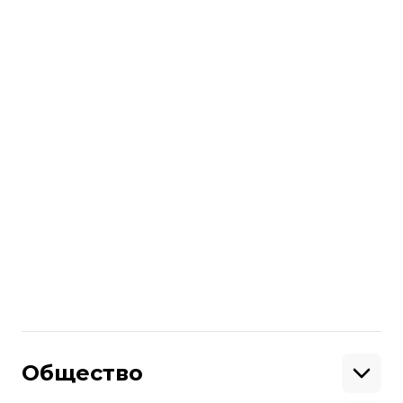
Потому что в этом так или иначе
заинтересован каждый гражданин —
минимизировать потери
налогоплательщиков. На кону слишком
большая сумма.
Больше о
:
Игорь Коломойский
ПриватБанк
национализация ПриватБанка
Валерия Гонтарева
Поделиться
:
Общество
Образование