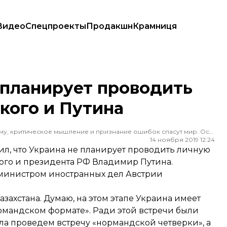
Видео
Спецпроекты
Продакшн
Крамниця
нского и Путина
 планирует проводить
кого и Путина
Редактор ленты новостей hromadske. Считаю, что уважение к каждому, критическое мышление и признание ошибок спасут мир. Особенно люблю новости о науке и космос
14 ноября 2019 12:24
л, что Украина не планирует проводить личную
ого и президента РФ Владимир Путина.
с министром иностранных дел Австрии
ахстана. Думаю, на этом этапе Украина имеет
рмандском формате». Ради этой встречи были
а проведем встречу «нормандской четверки», а