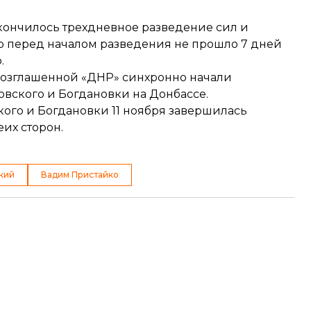
кончилось трехдневное разведение сил и
что перед началом разведения не прошло 7 дней
.
овозглашенной «ДНР»
синхронно начали
овского и Богдановки на Донбассе.
кого и Богдановки 11 ноября
завершилась
еих сторон.
кий
Вадим Пристайко