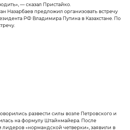
одить», — сказал Пристайко.
тан Назарбаев
предложил организовать встречу
зидента РФ Владимира Путина в Казахстане. По
тречу.
оворились развести силы
возле Петровского и
силась на
формулу Штайнмайера
. После
чи лидеров
«нормандской четверки», заявили в