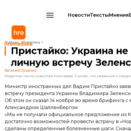
Новости
Тексты
Мнения
Пристайко: Украина не планирует проводить личную встречу Зеле
Главная
Политика
Пристайко: Украина не
личную встречу Зеленс
Евгения Луценко
Министр иностранных дел Вадим Пристайко заяви
встречу президента Украины Владимира Зеленск
Об этом он сказал 14 ноября во время брифинга 
Александром Шалленбергом.
«Мы не получали официальное предложение из Каз
достаточно возможностей провести встречу в «Но
сделаны определенные болезненные шаги. Сначал