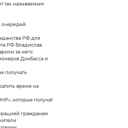
ют так называемым
з очередей
жданства РФ для
нта РФ Владислав
арили
за него.
ионеров Донбасса и
не получать
тратить время
на
НР», которые получат
ерацией гражданам
 жители
краины.