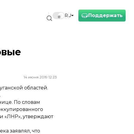
Поддержать
RU
рвые
14 июня 2019 12:23
ганской областей.
.
нице. По словам
 оккупированного
 и «ЛНР», утверждают
щека
заявлял
, что