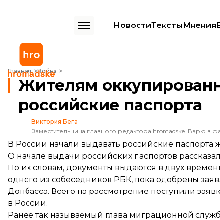
Новости
Тексты
Мнения
Жителям оккупированного Донбасса выдали первые российские п
Главная
Война
Жителям оккупированн
российские паспорта
Виктория Бега
Заместительница главного редактора hromadske. Верю в фа
В России начали выдавать российские паспорта 
О начале выдачи российских паспортов рассказал
По их словам, документы выдаются в двух времен
одного из собеседников РБК, пока одобрены заяв
Донбасса. Всего на рассмотрение поступили заяв
в России.
Ранее так называемый глава миграционной слу