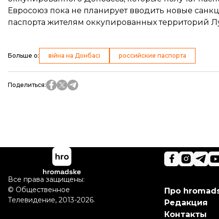
Евросоюз
пока не планирует
вводить новые санк
паспорта жителям оккупированных территорий Л
Больше о
:
війна на Донбасі
российские паспорта
Поделиться
:
Все права защищены:
©
Общественное
Про hromad
Телевидение
,
2013-2026.
Редакция
Контакты