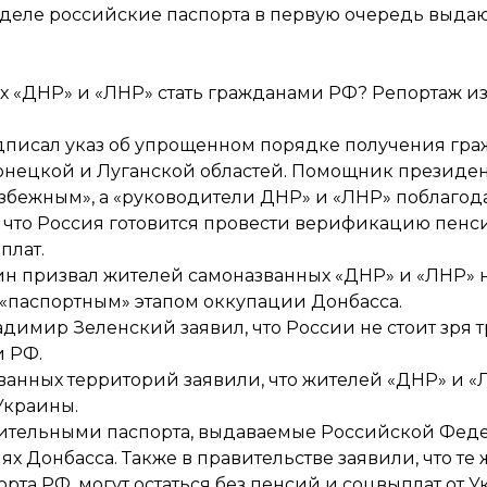
м деле российские паспорта в первую очередь выда
х «ДНР» и «ЛНР» стать гражданами РФ? Репортаж и
дписал указ
об упрощенном порядке получения гра
нецкой и Луганской областей. Помощник президе
збежным», а «руководители ДНР» и «ЛНР»
поблагод
, что Россия готовится провести верификацию пенс
плат
.
н призвал жителей самоназванных «ДНР» и «ЛНР»
«паспортным» этапом оккупации Донбасса.
димир Зеленский заявил, что России не стоит
зря 
и РФ.
анных территорий заявили, что жителей «ДНР» и «Л
 Украины
.
вительными
паспорта, выдаваемые Российской Фед
 Донбасса. Также в правительстве заявили, что те
орта РФ,
могут остаться без пенсий и соцвыплат
от У