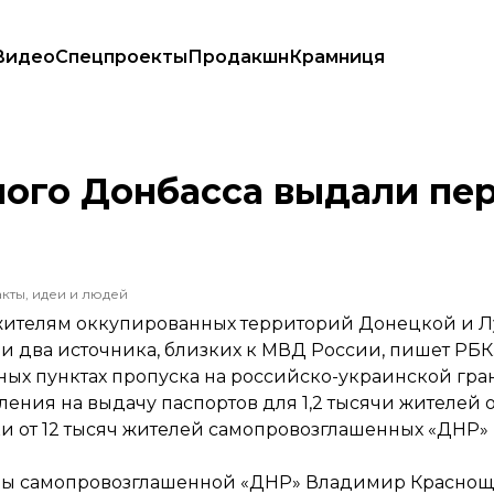
Видео
Спецпроекты
Продакшн
Крамниця
аспорта
ого Донбасса выдали пе
кты, идеи и людей
жителям оккупированных территорий Донецкой и Лу
и два источника, близких к МВД России,
пишет
РБК
ных пунктах пропуска на российско-украинской гра
ления на выдачу паспортов для 1,2 тысячи жителей
ки от 12 тысяч жителей самопровозглашенных «ДНР»
жбы самопровозглашенной «ДНР» Владимир Красно