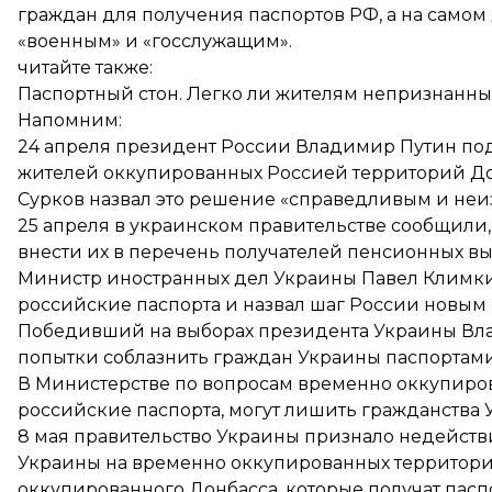
граждан для получения паспортов РФ, а на само
«военным» и «госслужащим».
читайте также:
Паспортный стон. Легко ли жителям непризнанны
Напомним:
24 апреля президент России Владимир Путин
по
жителей оккупированных Россией территорий До
Сурков
назвал
это решение «справедливым и неи
25 апреля в украинском правительстве сообщили
внести их
в перечень получателей пенсионных вы
Министр иностранных дел Украины Павел Климки
российские паспорта
и назвал шаг России новым 
Победивший на выборах президента Украины Вла
попытки соблазнить граждан Украины паспортам
В Министерстве по вопросам временно оккупиров
российские паспорта,
могут лишить гражданства
8 мая правительство Украины
признало недейст
Украины на временно оккупированных территориях
оккупированного Донбасса, которые получат пасп