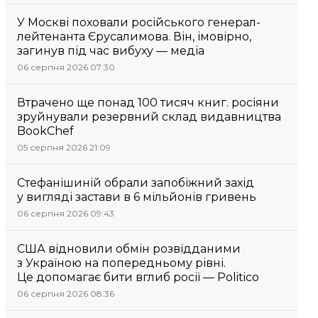
У Москві поховали російського генерал-
лейтенанта Єрусалимова. Він, імовірно,
загинув під час вибуху — медіа
06 серпня 2026 07:30
Втрачено ще понад 100 тисяч книг. росіяни
зруйнували резервний склад видавництва
BookChef
05 серпня 2026 21:09
Стефанішиній обрали запобіжний захід
у вигляді застави в 6 мільйонів гривень
06 серпня 2026 09:43
США відновили обмін розвідданими
з Україною на попередньому рівні.
Це допомагає бити вглиб росії — Politico
06 серпня 2026 08:36