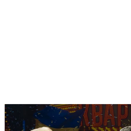
Тиждень почався зі скандалу довкола пісні «Кварт
побачили нові свідчення щодо імовірного тиску Т
на «детекторі» депутатів від «Слуги народу». А 
легалізацію медичної марихуани. Та це не всі історі