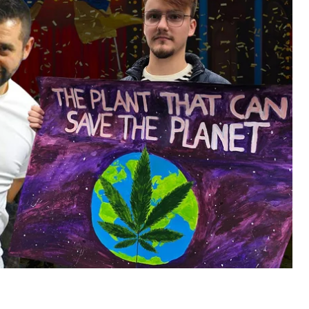
ал, Коломойський і хор Верьовки
ержавне фінансування Національного хору імені
ро пожежу в будинку екс-глави Національного
тий конфлікт з олігархом Ігорем Коломойським. Ми
н, що не відмовився від виступу та скільки