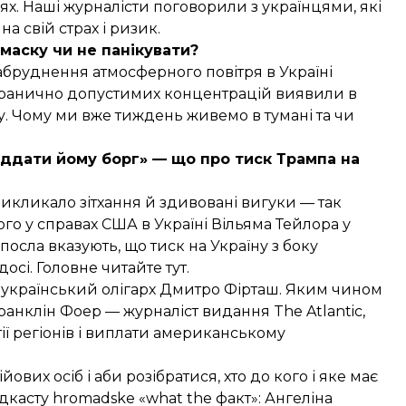
х. Наші журналісти поговорили з українцями, які
а свій страх і ризик.
 маску чи не панікувати?
абруднення атмосферного повітря в Україні
ранично допустимих концентрацій виявили в
му. Чому ми вже тиждень живемо в тумані та чи
віддати йому борг» — що про тиск Трампа на
икликало зітхання й здивовані вигуки — так
го у справах США в Україні Вільяма Тейлора у
осла вказують, що тиск на Україну з боку
осі. Головне читайте тут.
ує український олігарх Дмитро Фірташ. Яким чином
ранклін Фоер
— журналіст видання The Atlantic,
ії регіонів і виплати американському
йових осіб і аби розібратися, хто до кого і яке має
касту hromadske «what the факт»
: Ангеліна