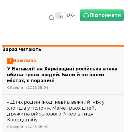
Підтримати
UK
Зараз читають
Важливо
У Балаклії на Харківщині російська атака
вбила трьох людей. Били й по інших
містах, є поранені
06 серпня 2026 08:04
«Шлях родин іноді навіть важчий, ніж у
хлопців у полоні». Мама трьох дітей,
дружина військового й керівниця
Коордштабу
06 серпня 2026 08:00