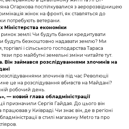
Тетяна Огаркова поспілкувалися з аеророзвідницею
имінація жінок на фронті, як ставляться до
мки потребують ветерани.
ях Міністерства економіки
 ринок землі: Чи будуть банки кредитувати
, чи будуть безкоштовно надавати землю? Ми
 торгівлі і сільського господарства Тараса
і тези про майбутні земельні зміни читайте тут.
а. Він займався розслідуваннями злочинів на
дані
розслідуваннями злочинів під час Революції
плине це на розслідування вбивств на Майдані?
нній робочий день.
», — новий глава обладміністрації
ії призначили Сергія Гайдая. До цього він
рацював у Київраді. Чи знає він, де в регіоні
ладміністрації в стилі магазину Metro та про
тіяров.