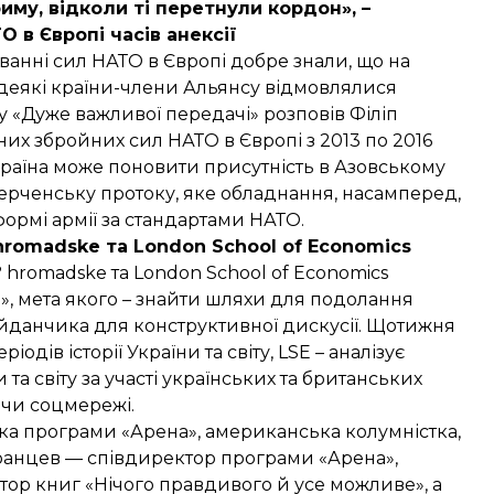
риму, відколи ті перетнули кордон», –
 в Європі часів анексії
уванні сил НАТО в Європі добре знали, що на
а деякі країни-члени Альянсу відмовлялися
ку
«Дуже важливої передачі»
розповів Філіп
х збройних сил НАТО в Європі з 2013 по 2016
Україна може поновити присутність в Азовському
 Керченську протоку, яке обладнання, насамперед,
формі армії за стандартами НАТО.
hromadske та London School of Economics
ії? hromadske та London School of Economics
», мета якого – знайти шляхи для подолання
айданчика для конструктивної дискусії. Щотижня
іодів історії України та світу, LSE – аналізує
и та світу за участі українських та британських
ючи соцмережі.
ка програми «Арена», американська колумністка,
еранцев — співдиректор програми «Арена»,
ор книг «Нічого правдивого й усе можливе», а