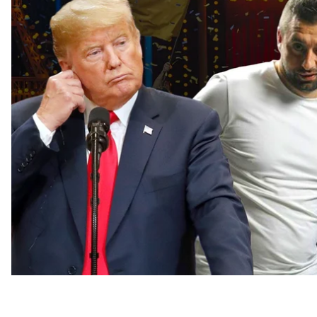
«Горіла хата», Гонтарева, Кварт
Пісня студії «Квартал 95» поставила під загрозу д
Верьовки. Разом із хором кварталівці заспівали п
банку України Валерії Гонтаревої, яка має відкри
поговорили з директором хору про те, чи жалкує ві
Квартал заплатив співакам за участь у шоу.