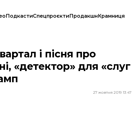
ео
Подкасти
Спецпроєкти
Продакшн
Крамниця
 «детектор» для «слуг народу» і, звичайно, Трамп
Квартал і пісня про
ні, «детектор» для «слуг
рамп
27 жовтня 2019 13:47