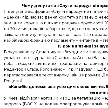
Чому депутатів «Слуги народу» відпра
11 депутатів від фракції «Слуги народу» не підтр
Яценка» під час засідання комітету з питань фінанс
знищити корупцію під час продажу нерухомості. З
по 30 тисяч доларів хабарів за те, що не голосува
зажадав допиту депутатів на поліграфі. Що це за за
найбільшою фракцією парламенту – читайте в матері
15 років в'язниці за ж
В окупованому Донецьку за абсурдними звинуваче
українського журналіста Станіслава Асєєва (Васіна)
небагатьох, хто залишився працювати на територі
Редактори Стаса, його знайомі, пригадували, що бу
перетворювався в текст вироку і він це розумів. Де
Рощиної.
«Канабіс допомагає з усім цим якось жити». 5
медични
У Києві відбувся черговий
марш за легалізацію м
здоров'я (ВООЗ) нещодавно запропонувала змінити 