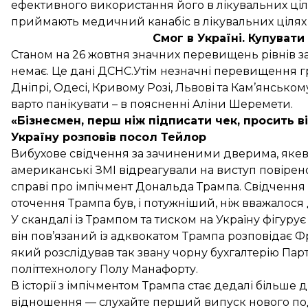
ефективного використання його в лікувальних ціля
приймають медичний канабіс в лікувальних цілях н
Смог в Україні. Купувати
Станом на 26 жовтня значних перевищень рівнів з
немає. Це
дані
ДСНС.Утім незначні перевищення г
Дніпрі, Одесі, Кривому Розі, Львові та Кам’янсько
варто панікувати – в поясненні Аліни Шеремети.
«Бізнесмен, перш ніж підписати чек, просить 
Україну розповів посол Тейлор
Вибухове свідчення за зачиненими дверима, якев
американські ЗМІ відреагували на виступ повірено
справі про імпічмент Дональда Трампа. Свідчення п
оточення Трампа був, і потужніший, ніж вважалося д
У скандалі із Трампом та тиском на Україну фігур
він пов’язаний із адквокатом Трампа
розповідає Ф
який розслідував так звану чорну бухгалтерію Парт
політтехнологу Полу Манафорту.
В історії з імпічментом Трампа стає дедалі більше ді
відношення — слухайте
перший випуск нового под