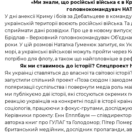
«Ми знали, що російські війська є в К
головнокомандувач НАТО
У дні анексії Криму і боїв за Дебальцеве в команд
українській території воюють російські війська. Т
сприймати дані розвідки. Про це в новому випус
Брідлав – Верховний головнокомандувач Об’єднани
роки. У цій розмові Наталка Гуменюк запитує, як 
морі, а українські військові можуть пройти через
потрібно для флоту, а також що найголовніше в ре
Як ми ставимось до історії? Спецпроект 
Як українці ставляться до власної та світової істор
запустили спільний проект «Поза сходом і заходом
поляризації суспільства і повернути медіа роль м
ми публікуємо дві історії, які стосуються окремих пер
реакцію українців на конкретні події в історії країн
соціологів, працюючи з фокус-групами, досліджу
Керівники проекту: Енн Епплбаум — співдиректор
авторка книг про ГУЛАГ та Голодомор; Пітер Пом
британський медійник, дослідник пропаганди, авт