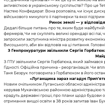
активісткою в українському суспільстві? Про це 
Настею Конфедерат. Вона розповіла, чи існує дискр
військового минулого її партнерки та якої підтри
Ринок землі — у відповід
Дедалі більше питань про те, яким буде майбутній
фермерів, Чи не скуплять великі орендарі всі паї
запросили заступника міністра розвитку економіки,
Висоцького, аби він відповів на ці питання. Головн
З Генпрокуратури звільнили Сергія Горбатюк
Май
З ГПУ звільнили Сергія Горбатюка, який займався 
Гідності. Офіційна причина – реорганізація. Чи в
Таня Безрук поговорила з Горбатюком в його оста
«Луганщина зараз нагадує Припʼять
Новим очільником Луганської обласної адміністрац
керував Мукачівською районною адміністрацією та п
крадуть державні гроші, про плани щодо будови об
отримання вищої освіти в 38 років запитав Іван Бух