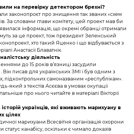
вили на перевірку детектором брехні?
имали законопроєт про знищення так званих «схем
ів. За словами глави комітету, цей проект мав би
’явилася інформація, що окремі обранці отримали
тимуть за це проект, тож президент Зеленський
конопроект, хто такий Яценко і що відбувається з
алі Анастасії Блаватнік.
урналістську діяльність
ннями до 15 років в’язниці засудили
 . Він писав для українських ЗМІ і був одним з
ях, підконтрольних самоназваним «республікам».
дь-який з текстів Асєєва в умовах окупації
тальніше про нього читайте в матеріалі Вікторії
 історій українців, які вживають марихуану в
х цілях
едичної марихуани
.Всесвітня організація охорони
статус канабісу, оскільки є чимало доказів