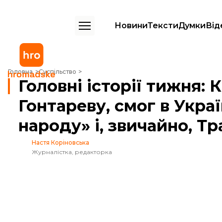
Новини
Тексти
Думки
Від
Головні історії тижня: Квартал і пісня про Гонтареву, смог в Україні,
Головна
Суспільство
Головні історії тижня: 
Гонтареву, смог в Украї
народу» і, звичайно, Т
Настя Коріновська
Журналістка, редакторка