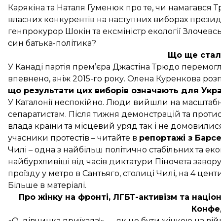
Карякіна та Наталя Гуменюк про те, чи намагався 
власних конкурентів на наступних виборах президен
генпрокурор Шокін та ексміністр екології Злочевсь
син батька-політика?
Що ще стало
У Канаді партія прем’єра Джастіна Трюдо перемог
впевнено, аніж 2015-го року. Олена Куренкова роз
що результати цих виборів означають для Укр
У Каталонії неспокійно. Люди вийшли на масштабн
сепаратистам. Після тижня демонстрацій та проти
влада країни та місцевий уряд так і не домовилис
учасники протестів – читайте в
репортажі з Барс
Чилі – одна з найбільш політично стабільних та еко
найбурхливіші від часів диктатури Піночета завор
проїзду у метро в Сантьяго, столиці Чилі, на 4 це
Більше
в матеріалі
.
Про жінку на фронті, ЛГБТ-активізм та наці
Конфе
«О, дівчинка приїхала!» — як це бути жінкою на вій