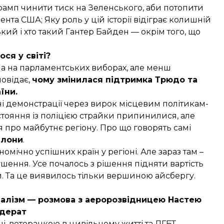
Трамп чинити тиск на Зеленського, аби потопити
та США; Яку роль у цій історії відіграє колишній
кий і хто такий Гантер Байден — окрім того, що
ся у світі?
ла на парламентських виборах, але менш
повідає,
чому змінилася підтримка Трюдо та
аїни
.
і демонстрації через вирок місцевим політикам-
стояння із поліцією страйки припинилися, але
я про майбутнє регіону. Про що говорять самі
елони
.
номічно успішних країн у регіоні. Але зараз там –
ушення. Усе почалось з рішення підняти вартість
нти. Та це виявилось тільки вершиною айсбергу.
оналізм — розмова з аеророзвідницею Настею
дерат
ні, ветеранкою в цивільному житті та ЛГБТ-