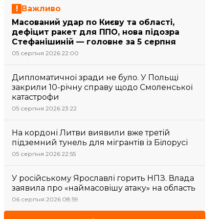
Важливо
Масований удар по Києву та області,
дефіцит ракет для ППО, нова підозра
Стефанішиній — головне за 5 серпня
05 серпня 2026 22:00
Дипломатичної зради не було. У Польщі
закрили 10-річну справу щодо Смоленської
катастрофи
05 серпня 2026 23:22
На кордоні Литви виявили вже третій
підземний тунель для мігрантів із Білорусі
05 серпня 2026 22:55
У російському Ярославлі горить НПЗ. Влада
заявила про «наймасовішу атаку» на область
06 серпня 2026 08:59