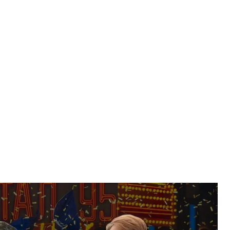
алу» про ексглаву Нацбанку Гонтареву, ми
рампа на Україну, стали свідками онлайн-допиту
завершився новинний тиждень маршем за
ї.