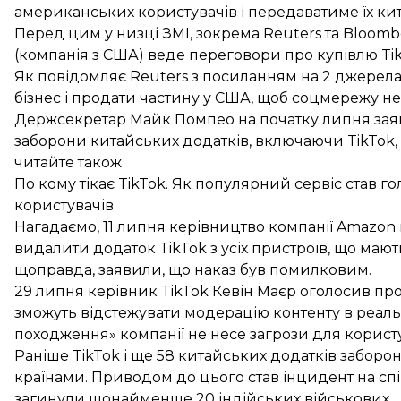
американських користувачів і передаватиме їх кит
Перед цим у низці ЗМІ, зокрема
Reuters
та
Bloomb
(компанія з США) веде переговори про купівлю Tik
Як повідомляє Reuters з посиланням на 2 джерел
бізнес і продати частину у США, щоб соцмережу не
Держсекретар Майк Помпео на початку липня
зая
заборони китайських додатків, включаючи TikTok,
читайте також
По кому тікає TikTok. Як популярний сервіс став
користувачів
Нагадаємо, 11 липня керівництво компанії Amazon
видалити додаток TikTok з усіх пристроїв, що мают
щоправда, заявили, що наказ був помилковим.
29 липня керівник TikTok Кевін Маєр
оголосив про
зможуть відстежувати модерацію контенту в реаль
походження» компанії не несе загрози для корист
Раніше TikTok і ще 58 китайських додатків заборо
країнами. Приводом до цього став
інцидент на сп
загинули щонайменше 20 індійських військових.