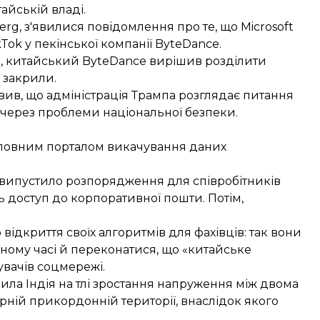
айській владі.
erg
, з'явилися повідомлення про те, що Microsoft
Tok у пекінської компанії ByteDance.
а, китайський ByteDance вирішив розділити
 закрили.
вив
, що адміністрація Трампа розглядає питання
 через проблеми національної безпеки.
 головним порталом викачування даних
випустило
розпорядження для співробітників
ь доступ до корпоративної пошти. Потім,
 відкриття
своїх алгоритмів для фахівців: так вони
ному часі й переконатися, що «китайське
увачів соцмережі.
нила Індія на тлі зростання напруження між двома
ірній прикордонній території
, внаслідок якого