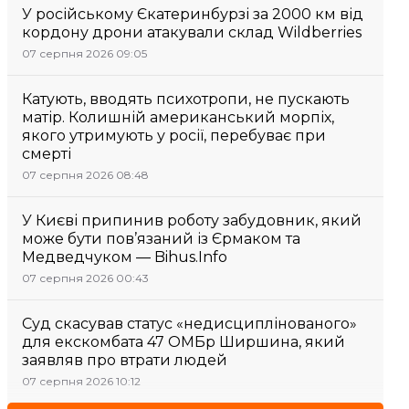
У російському Єкатеринбурзі за 2000 км від
кордону дрони атакували склад Wildberries
07 серпня 2026 09:05
Катують, вводять психотропи, не пускають
матір. Колишній американський морпіх,
якого утримують у росії, перебуває при
смерті
07 серпня 2026 08:48
У Києві припинив роботу забудовник, який
може бути пов’язаний із Єрмаком та
Медведчуком — Bihus.Info
07 серпня 2026 00:43
Суд скасував статус «недисциплінованого»
для екскомбата 47 ОМБр Ширшина, який
заявляв про втрати людей
07 серпня 2026 10:12