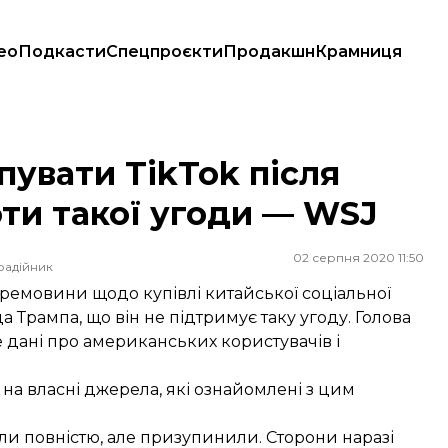
ео
Подкасти
Спецпроєкти
Продакшн
Крамниця
и такої угоди — WSJ
пувати TikTok після
оти такої угоди — WSJ
02 серпня 2020 11:50
радійник
ремовини щодо купівлі китайської соціальної
 Трампа, що він не підтримує таку угоду. Голова
дані про американських користувачів і
 на власні джерела, які ознайомлені з цим
 повністю, але призупинили. Сторони наразі