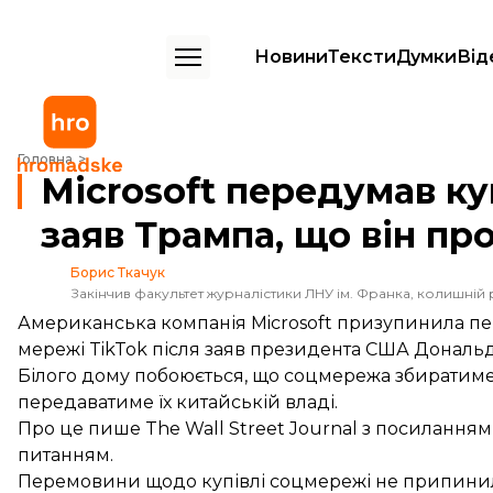
Новини
Тексти
Думки
Від
Microsoft передумав купувати TikTok після заяв Трампа, що він прот
Головна
Microsoft передумав ку
заяв Трампа, що він пр
Борис Ткачук
Закінчив факультет журналістики ЛНУ ім. Франка, колишній 
Американська компанія Microsoft призупинила пе
мережі TikTok після заяв президента США Дональда
Білого дому побоюється, що соцмережа збиратиме 
передаватиме їх китайській владі.
Про це
пише
The Wall Street Journal з посиланням
питанням.
Перемовини щодо купівлі соцмережі не припинили