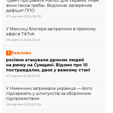
Трамп про ракети Patriot для України: «Нам
вони також треба». Водночас заперечив
дефіцит ППО
07 серпня 2026 08:02
У Мексиці блогера застрелили в прямому
ефірі в TikTok
06 серпня 2026 23:43
Важливо
росіяни атакували дроном людей
на ринку на Сумщині. Відомо про 10
постраждалих, двоє у важкому стані
07 серпня 2026 09:29
У Німеччині затримали українця — його
підозрюють у шпигунстві за оборонним
підприємством
06 серпня 2026 20:06