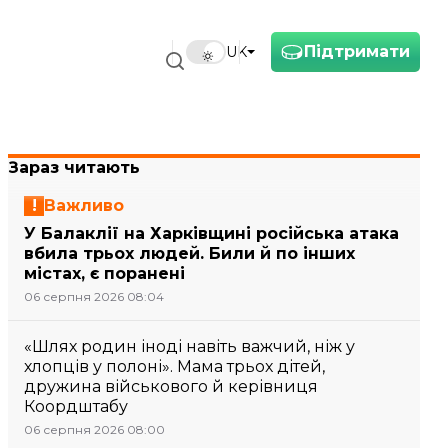
Підтримати
UK
Зараз читають
Важливо
У Балаклії на Харківщині російська атака
вбила трьох людей. Били й по інших
містах, є поранені
06 серпня 2026 08:04
«Шлях родин іноді навіть важчий, ніж у
хлопців у полоні». Мама трьох дітей,
дружина військового й керівниця
Коордштабу
06 серпня 2026 08:00