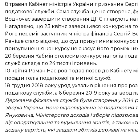
8 травня Кабінет міністрів України
призначив Серг
податкової служби. Сама служба ще не створена, ф
Водночас з
авершити створення
ДПС планують на п
Нагадаємо, що 23 квітня завершився конкурс на г
Його
переміг заступник міністра фінансів
Сергій В
Раніше стало відомо, що
суд призупинив
конкурс 
призупинення конкурсу
не скасує
його проміжних 
20 березня Кабмін
оголосив конкурс
на голів пода
служб складе по
24 тисячі гривень
.
10 квітня Роман Насіров подав позов до Кабінету м
посади голів податкової та митної служб.
18 грудня 2018 року уряд ухвалив рішення про
ро
податкову служби, а 6 березня 2019 року
затвердив
Державна фіскальна служба була створена у 2014 ро
зборів України. Вона відповідальна за податковий 
Януковича, Міністерство доходів і зборів підозрюв
від оподаткування та відмивання коштів, а також «
додану вартість, які завдали збитків державі на мі