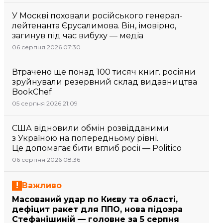
У Москві поховали російського генерал-
лейтенанта Єрусалимова. Він, імовірно,
загинув під час вибуху — медіа
06 серпня 2026 07:30
Втрачено ще понад 100 тисяч книг. росіяни
зруйнували резервний склад видавництва
BookChef
05 серпня 2026 21:09
США відновили обмін розвідданими
з Україною на попередньому рівні.
Це допомагає бити вглиб росії — Politico
06 серпня 2026 08:36
Важливо
Масований удар по Києву та області,
дефіцит ракет для ППО, нова підозра
Стефанішиній — головне за 5 серпня