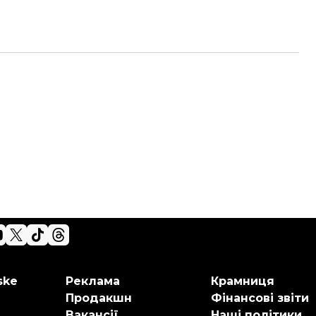
ske
Реклама
Крамниця
Продакшн
Фінансові звіти
Вакансії
Наші політики