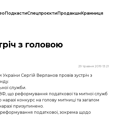
ео
Подкасти
Спецпроєкти
Продакшн
Крамниця
тріч з головою
29 травня 2019 13:21
України Сергій Верланов провів зустріч з
нду.
ної служби.
МВФ, що реформування податкової та митної служб
о наразі конкурс на голову митниці та загалом
наразі призупинено.
 реформування податкової, зокрема щодо