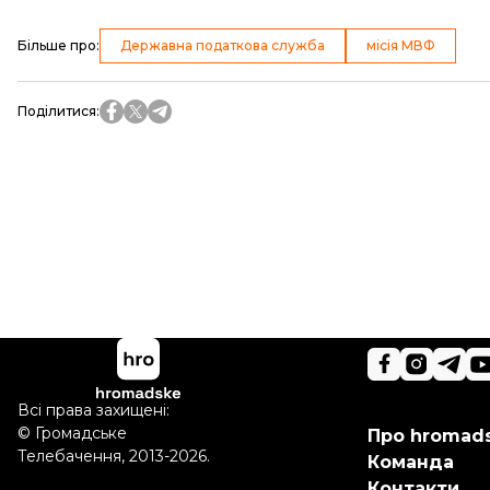
Більше про
:
Державна податкова служба
місія МВФ
Поділитися
:
Всі права захищені:
©
Громадське
Про hromad
Телебачення
,
2013-2026.
Команда
Контакти