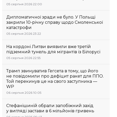
05 серпня 2026 22:00
Дипломатичної зради не було. У Польщі
закрили 10-річну справу щодо Смоленської
катастрофи
05 серпня 2026 23:22
На кордоні Литви виявили вже третій
підземний тунель для мігрантів із Білорусі
05 серпня 2026 22:55
Трамп звинуватив Гегсета в тому, що його
не повідомили про дефіцит ракет для ППО.
Той перекинув це на свого заступника —
WP
06 серпня 2026 10:05
Стефанішиній обрали запобіжний захід
у вигляді застави в 6 мільйонів гривень
06 серпня 2026 09:43