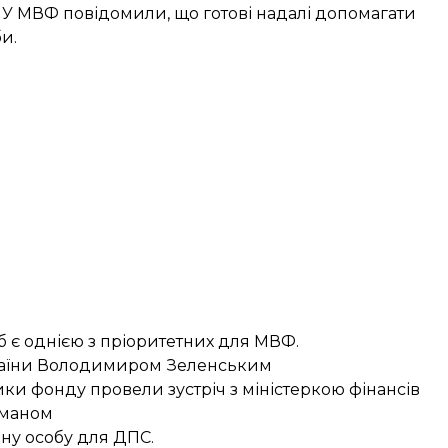
ї. У МВФ повідомили, що готові надалі допомагати
би.
б є однією з пріоритетних для МВФ.
аїни Володимиром Зеленським
ники фонду
провели зустріч
з міністеркою фінансів
сманом
ну особу
для ДПС.