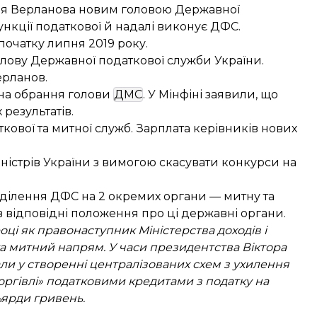
ія Верланова
новим головою Державної
ункції податкової й надалі виконує ДФС.
очатку липня 2019 року.
олову Державної податкової служби України.
ерланов.
на обрання голови
ДМС
. У Мінфіні заявили, що
результатів.
ткової та митної служб. Зарплата керівників нових
іністрів України з вимогою
скасувати конкурси
на
зділення ДФС
на 2 окремих органи — митну та
 відповідні положення
про ці державні органи.
ці як правонаступник Міністерства доходів і
та митний напрям. У часи президентства Віктора
али у створенні централізованих схем з ухилення
торгівлі» податковими кредитами з податку на
льярди гривень.