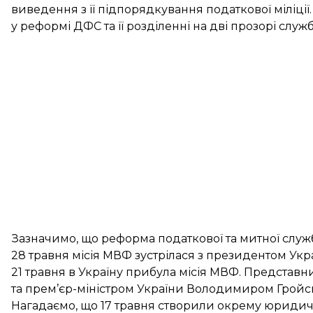
виведення з її підпорядкування податкової міліці
у реформі ДФС та її розділенні на дві прозорі служ
Зазначимо, що реформа податкової та митної служ
28 травня місія МВФ
зустрілася з президентом
Укр
21 травня в Україну
прибула місія МВФ
. Представ
та прем’єр-міністром України Володимиром Грой
Нагадаємо, що 17 травня
створили окрему юридич