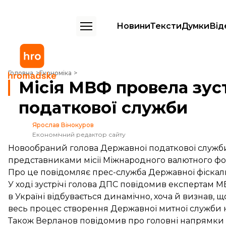
Новини
Тексти
Думки
Від
Місія МВФ провела зустріч з головою податкової служби
Головна
Економіка
Місія МВФ провела зус
податкової служби
Ярослав Вінокуров
Економічний редактор сайту
Новообраний голова Державної податкової служби 
представниками місії Міжнародного валютного фо
Про це
повідомляє
прес-служба Державної фіскаль
У ході зустрічі голова ДПС повідомив експертам 
в Україні відбувається динамічно, хоча й визнав, щ
весь процес створення Державної митної служби 
Також Верланов повідомив про головні напрямки