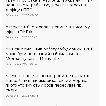
Трамп про ракети Patriot для України: «Нам
вони також треба». Водночас заперечив
дефіцит ППО
07 серпня 2026 08:02
У Мексиці блогера застрелили в прямому
ефірі в TikTok
06 серпня 2026 23:43
У Києві припинив роботу забудовник, який
може бути пов’язаний із Єрмаком та
Медведчуком — Bihus.Info
07 серпня 2026 00:43
Катують, вводять психотропи, не пускають
матір. Колишній американський морпіх,
якого утримують у росії, перебуває при
смерті
07 серпня 2026 08:48