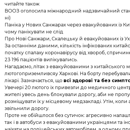
читайте також
ВООЗ оголосила міжнародний надзвичайний стан 
ні)
Паніка у Нових Санжарах через евакуйованих із 
чому панікувати не слід
Про Нові Санжари, Скалецьку й евакуйованих із У
За
останніми даними
, кількість інфікованих китай
початку спалаху коронавірусу від хвороб, спричи
23 196 пацієнтів вилікувались.
Нагадаємо, літак з евакуйованими з китайського м
лютого
приземлився
у Харкові. На борту перебували
лікарі. Зазначається, що
всі здорові та без симпт
Увечері 20 лютого їх
привезли до медичного центр
жителі увесь день блокували дорогу, аби не проп
розміщувати їх у місцевому медзакладі. Утім, коли
звільнили дорогу.
Проте не обійшлося без сутичок: агресивно налаш
так і в автобуси з евакуйованими українцями та і
наїхати на поліцейських автомобілем, а одному п