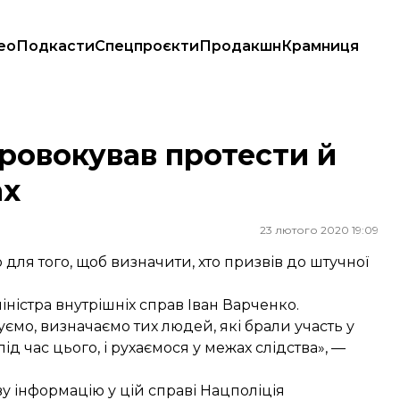
ео
Подкасти
Спецпроєкти
Продакшн
Крамниця
ах
спровокував протести й
ах
23 лютого 2020 19:09
 для того, щоб визначити, хто призвів до штучної
ністра внутрішніх справ Іван Варченко.
уємо, визначаємо тих людей, які брали участь у
ід час цього, і рухаємося у межах слідства», —
у інформацію у цій справі Нацполіція