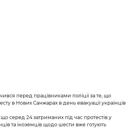
чився перед працівниками поліції
за те, що
сту в Нових Санжарах в день евакуації українців
що серед 24 затриманих під час протестів у
нців та іноземців щодо шести
вже готують