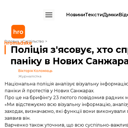
Новини
Тексти
Думки
Від
Поліція з'ясовує, хто спровокував протести й паніку в Нових Санжар
Головна
Суспільство
Поліція з'ясовує, хто 
паніку в Нових Санжар
Вікторія Коломієць
Журналістка
Національна поліція аналізує візуальну інформацію
паніки й протестів у Нових Санжарах.
Про це на брифінгу 23 лютого повідомив радник мі
«Ми відстежуємо всю візуальну інформацію, аналіз
заходах, визначаємо, які функції вони виконували п
заявив він.
Варченко також уточнив, що всю суспільно-важлив