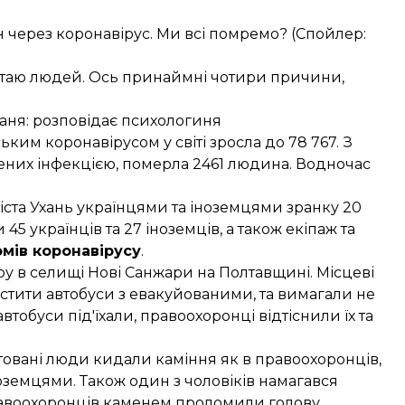
через коронавірус. Ми всі помремо? (Спойлер:
Китаю людей. Ось принаймні чотири причини,
ханя: розповідає психологиня
ським коронавірусом у світі зросла до 78 767. З
нених інфекцією, померла 2461 людина. Водночас
іста Ухань українцями та іноземцями зранку 20
 45 українців та 27 іноземців, а також екіпаж та
омів коронавірусу
.
у в селищі Нові Санжари
на Полтавщині. Місцеві
устити автобуси з евакуйованими, та вимагали не
 автобуси під'їхали, правоохоронці
відтіснили їх
та
товані люди кидали каміння як в правоохоронців,
ноземцями. Також один з чоловіків намагався
равоохоронців каменем проломили голову.