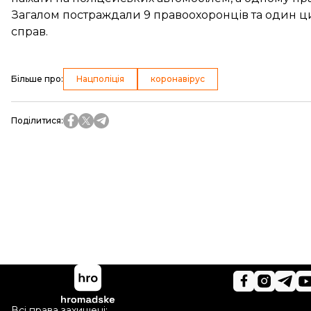
Загалом
постраждали 9 правоохоронців та один 
справ.
Більше про
:
Нацполіція
коронавірус
Поділитися
:
Всі права захищені: