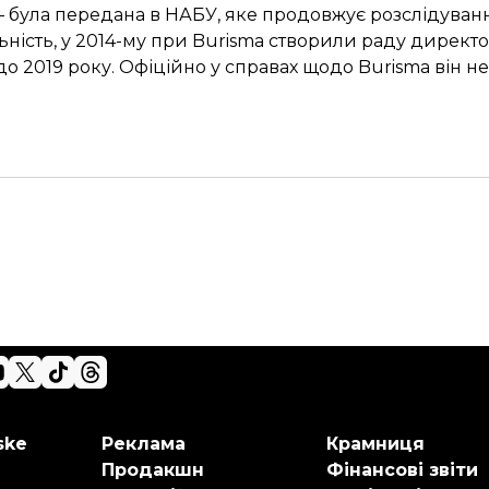
— була передана в НАБУ, яке
продовжує
розслідуванн
сть, у 2014-му при Burismа створили раду директорі
до 2019 року. Офіційно у справах щодо Burismа він не
ske
Реклама
Крамниця
Продакшн
Фінансові звіти