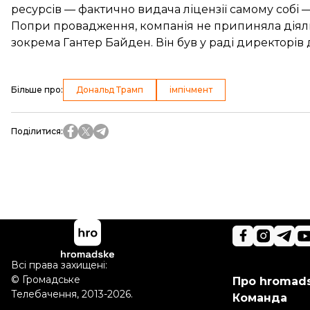
ресурсів — фактично видача ліцензії самому собі 
Попри провадження, компанія не припиняла діяльні
зокрема Гантер Байден. Він був у раді директорів 
Більше про
:
Дональд Трамп
імпічмент
Поділитися
:
Всі права захищені:
©
Громадське
Про hromad
Телебачення
,
2013-2026.
Команда