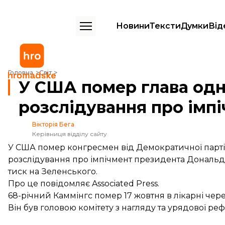
Новини
Тексти
Думки
Від
У США помер глава одного з комітетів, які ведуть розслідування пр
Головна
Світ
У США помер глава одно
розслідування про імп
Вікторія Бега
Керівниця відділу сайту
У США помер конгресмен від Демократичної партії 
розслідування про імпічмент президента Дональд
тиск на Зеленського.
Про це
повідомляє
Associated Press.
68-річний Каммінгс помер 17 жовтня в лікарні чере
Він був головою комітету з нагляду та урядової р