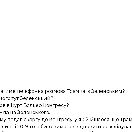
и матиме телефонна розмова Трампа із Зеленським?
 чого тут Зеленський?
овів Курт Волкер Конгресу?
мпа на Зеленського.
му подав скаргу до Конгресу, у якій йшлося, що Трам
ипні 2019-го нібито
вимагав
відновити розслідуван