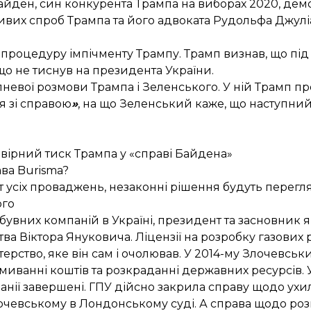
 Байден, син конкурента Трампа на виборах 2020, де
их спроб Трампа та його адвоката Рудольфа Джуліа
процедуру імпічменту Трампу. Трамп
визнав
, що під
що не тиснув на президента України.
невої розмови Трампа і Зеленського. У ній Трамп п
я зі справою
»
, на що Зеленський каже, що наступни
вірний тиск Трампа у «справі Байдена»
ва Burisma?
 усіх проваджень, незаконні рішення будуть перегля
ого
бувних компаній в Україні, президент та засновник 
ства Віктора Януковича. Ліцензії на розробку газови
ерство, яке він сам і очолював. У 2014-му Злочевськ
дмиванні коштів та розкраданні державних ресурсів. 
анії завершені. ГПУ дійсно закрила справу щодо ухил
очевському в Лондонському суді. А справа щодо р