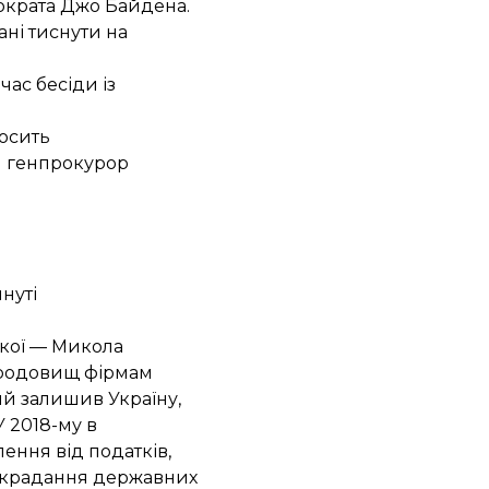
мократа Джо Байдена.
ні тиснути на
 час бесіди із
росить
й генпрокурор
нуті
якої — Микола
х родовищ фірмам
ий залишив Україну,
У 2018-му в
ення від податків,
озкрадання державних