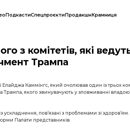
ео
Подкасти
Спецпроєкти
Продакшн
Крамниця
о імпічмент Трампа
го з комітетів, які ведут
ічмент Трампа
Елайджа Каммінгс, який очолював один із трьох коміт
а Трампа, якого звинувачують у зловживанні владо
з ускладнення, пов’язані з проблемами зі здоров’ям.
еформи Палати представників.