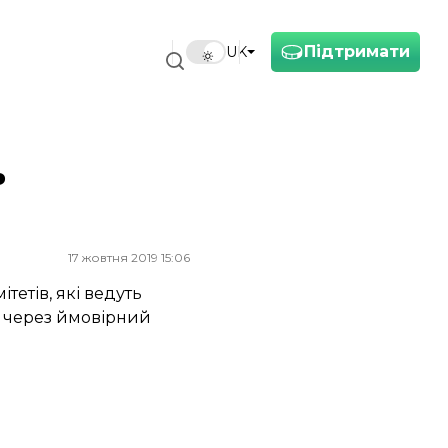
Підтримати
UK
ь
17 жовтня 2019 15:06
етів, які ведуть
ю через ймовірний