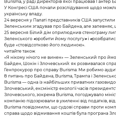
Burisma, у раді директорів якої працював Гантер
У Конгресі США
почали
розслідування щодо можлив
українську владу.
24 вересня у Палаті представників США
запустили
Зеленським згадував про Байдена, але запевняє, 
25 вересня Білий дім
оприлюднив
стенограму лип
Зеленського
«
зробити йому послугу
»
і
«
розібратис
буде
«стовідсотково його людиною»
.
читайте також
«Я нікому нічого не винен» — Зеленський про ймо
Байден, Шокін і Злочевський: як розвивалася спра
Генпрокурор про справу Burisma: Ми робимо аудит
8 питань про Байдена, Burisma, Трампа і Зеленськ
Burisma — одна із найбільших приватних газовидо
Злочевський, ексміністр екології часів президент
Злочевського, зокрема Burismа, погоджувало мініст
компанію
підозрювали
в ухиленні від податків, ві
Burisma
повідомили
, що судові справи проти комп
справа щодо відмивання коштів була програна Зл