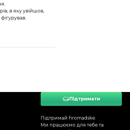
я.
в, в яку увійшов,
 фігурував.
Підтримати
Підтримай hromadske.
Ми працюємо для тебе та