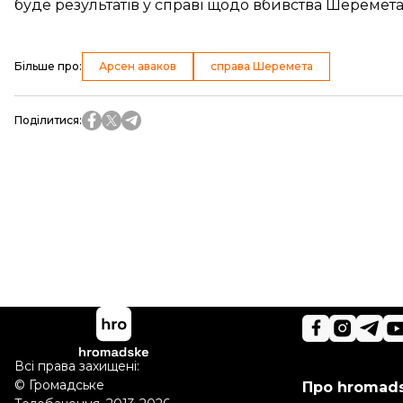
буде результатів у справі щодо вбивства Шеремета
Більше про
:
Арсен аваков
справа Шеремета
Поділитися
:
Всі права захищені:
©
Громадське
Про hromad