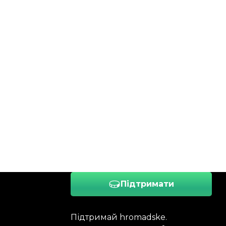
Підтримати
Підтримай hromadske.