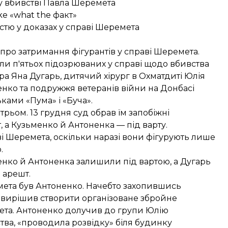
 у вбивстві Павла Шеремета
e «what the факт»
стю у доказах у справі Шеремета
 про
затримання фігурантів у справі Шеремета
.
ли п'ятьох підозрюваних
у справі щодо вбивства
а Яна Дугарь, дитячий хірург в Охматдиті Юлія
нко та подружжя ветеранів війни на Донбасі
ськами
«Пума» і «Буча»
.
ьом. 13 грудня суд обрав їм запобіжні
, а
Кузьменко
й
Антоненка
— під варту.
і Шеремета, оскільки наразі вони фігурують лише
.
енко й Антоненка залишили під вартою, а Дугарь
 арешт.
мета був Антоненко. Начебто захопившись
 вирішив створити організоване збройне
ета. Антоненко долучив до групи Юлію
ства, «проводила розвідку» біля будинку