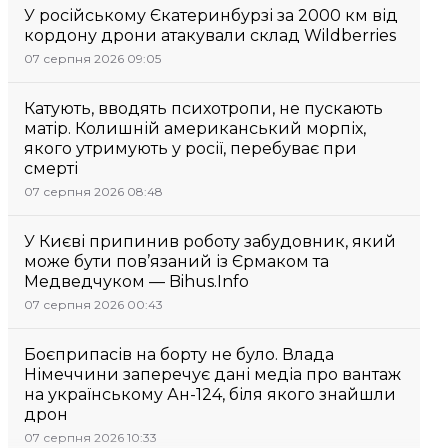
У російському Єкатеринбурзі за 2000 км від
кордону дрони атакували склад Wildberries
07 серпня 2026 09:05
Катують, вводять психотропи, не пускають
матір. Колишній американський морпіх,
якого утримують у росії, перебуває при
смерті
07 серпня 2026 08:48
У Києві припинив роботу забудовник, який
може бути пов’язаний із Єрмаком та
Медведчуком — Bihus.Info
07 серпня 2026 00:43
Боєприпасів на борту не було. Влада
Німеччини заперечує дані медіа про вантаж
на українському Ан-124, біля якого знайшли
дрон
07 серпня 2026 10:33