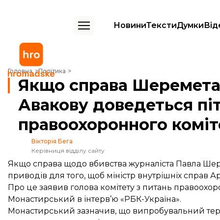
Новини
Тексти
Думки
Від
Якщо справа Шеремета розвалиться, можливо, Авакову доведеться 
Головна
Політика
Якщо справа Шеремета
Авакову доведеться пі
правоохоронного коміт
Вікторія Бега
Керівниця відділу сайту
Якщо справа щодо вбивства журналіста Павла Шер
приводів для того, щоб міністр внутрішніх справ А
Про це
заявив
голова комітету з питань правоохор
Монастирський в інтерв’ю «РБК-Україна».
Монастирський зазначив, що випробувальний термі