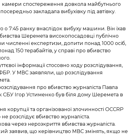
н камери спостереження довкола майбутнього
зпосередньо закладала вибухівку під автівку.
о о 7:45 ранку внаслідок вибуху машини. Він їхав
 убивства Шеремета високопосадовці публічно
ри численні експертизи, допити понад 1000 осіб,
над 150 терабайтів, у справі про вбивство
ого.
тєвої інформації стосовно ходу розслідування,
 ФБР
. У МВС заявляли, що розслідування
мета
.
розслідування про вбивство журналіста Павла
к СБУ Ігор Устименко був біля дому Шеремета
в
я корупції та організованої злочинності OCCRP
 не розслідує вбивство журналіста
.
кова
через нерозкриття вбивства журналіста.
кий заявив, що
керівництво МВС змінять
, якщо не