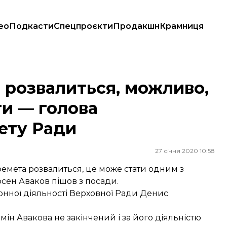
ео
Подкасти
Спецпроєкти
Продакшн
Крамниця
піти — голова правоохоронного комітету Ради
 розвалиться, можливо,
ти — голова
ету Ради
27 січня 2020 10:58
емета розвалиться, це може стати одним з
рсен Аваков пішов з посади.
онної діяльності Верховної Ради Денис
н Авакова не закінчений і за його діяльністю