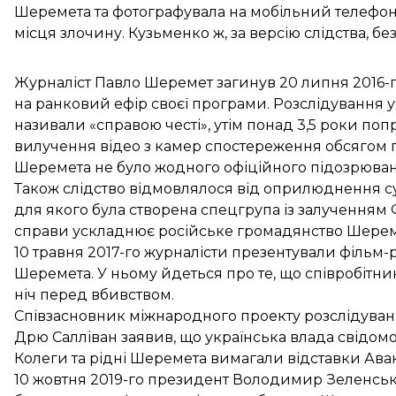
Шеремета та фотографувала на мобільний телефо
місця злочину. Кузьменко ж, за версію слідства, бе
Журналіст Павло Шеремет
загинув
20 липня 2016-г
на ранковий ефір своєї програми. Розслідування
називали «справою честі», утім понад 3,5 роки поп
вилучення відео з камер спостереження обсягом по
Шеремета не було жодного офіційного підозрюван
Також слідство відмовлялося від оприлюднення сут
для якого була
створена спецгрупа із залученням
справи ускладнює
російське громадянство Шере
10 травня 2017-го журналісти презентували
фільм-
Шеремета
. У ньому йдеться про те, що
співробітни
ніч перед вбивством.
Співзасновник міжнародного проекту розслідуванн
Дрю Салліван заявив, що українська
влада свідомо
Колеги та рідні Шеремета
вимагали відставки Ава
10 жовтня 2019-го президент Володимир Зеленсь