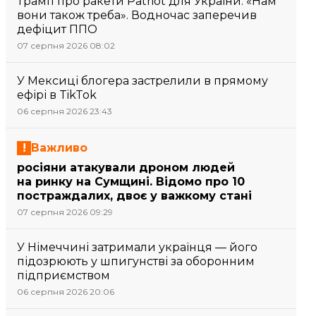
Трамп про ракети Patriot для України: «Нам
вони також треба». Водночас заперечив
дефіцит ППО
07 серпня 2026 08:02
У Мексиці блогера застрелили в прямому
ефірі в TikTok
06 серпня 2026 23:43
Важливо
росіяни атакували дроном людей
на ринку на Сумщині. Відомо про 10
постраждалих, двоє у важкому стані
07 серпня 2026 09:29
У Німеччині затримали українця — його
підозрюють у шпигунстві за оборонним
підприємством
06 серпня 2026 20:06