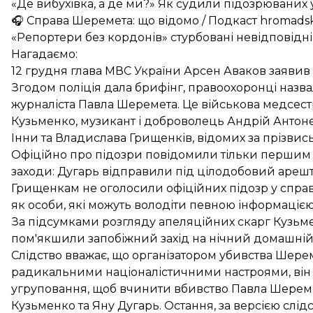
«Де вибухівка, а де ми?» Як судили підозрюваних
🎧 Справа Шеремета: що відомо / Подкаст hromadsk
«Репортери без кордонів» стурбовані невідповідні
Нагадаємо:
12 грудня глава МВС України Арсен Аваков заявив
Згодом поліція дала
брифінг
, правоохоронці
назва
журналіста Павла Шеремета. Це військова медсестр
Кузьменко, музикант і доброволець Андрій Антоне
Інни та Владислава Грищенків, відомих за прізви
Офіційно про підозри повідомили тільки першим тр
заходи:
Дугарь
відправили під цілодобовий арешт
Грищенкам
не оголосили офіційних підозр
у справ
як особи, які можуть володіти певною інформацією
За підсумками розгляду апеляційних скарг Кузьм
пом'якшили запобіжний захід
на нічний домашній
Слідство вважає, що організатором убивства Шере
радикальними націоналістичними настроями, він
угруповання, щоб вчинити вбивство Павла Шерем
Кузьменко та Яну Дугарь. Остання, за версією слід