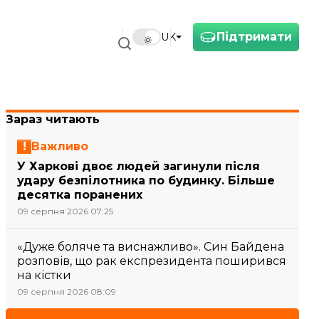
Підтримати
UK
Зараз читають
Важливо
У Харкові двоє людей загинули після
удару безпілотника по будинку. Більше
десятка поранених
09 серпня 2026 07:25
«Дуже боляче та виснажливо». Син Байдена
розповів, що рак експрезидента поширився
на кістки
09 серпня 2026 08:09