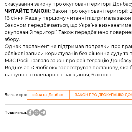
скасування закону про окуповані території Донбас
ЧИТАЙТЕ ТАКОЖ:
Закон про окуповані території
:
18 січня Рада у першому читанні підтримала
закон
Законом передбачається, що Україна визнаватим
окупованій території
. Також передбачено
поверне
збору.
Однак парламент не підтримав поправки про
пра
облікові записи користувачів без рішення суду та
МЗС Росії назвало закон про реінтеграцію
Донбасу 
Водночас
«Опоблок» зареєстрував постанову
, яка
наступного пленарного засідання, 6 лютого.
Більше про
:
війна на Донбасі
ЗАКОН ПРО ДЕОКУПАЦІЮ ДО
Поділитися
: