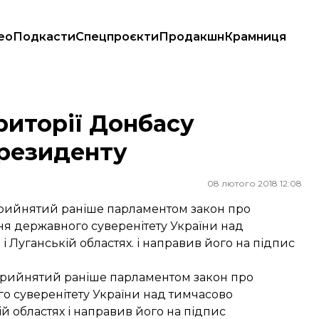
ео
Подкасти
Спецпроєкти
Продакшн
Крамниця
иденту
риторії Донбасу
президенту
08 лютого 2018 12:08
прийнятий раніше парламентом закон про
ня державного суверенітету України над
 Луганській областях. і направив його на підпис
прийнятий раніше парламентом закон про
о суверенітету України над тимчасово
й областях і направив його на підпис