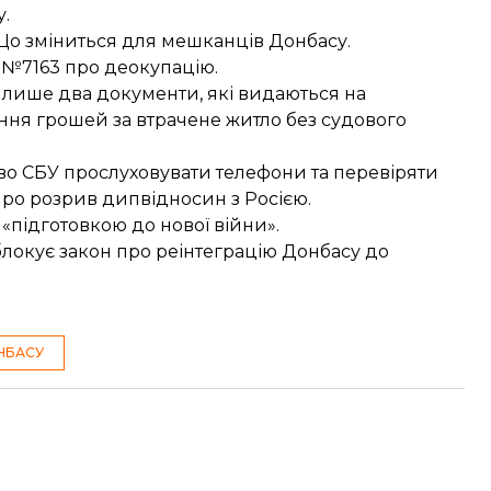
у.
 Що зміниться для мешканців Донбасу.
 №7163 про деокупацію
.
е лише два
документи, які видаються на
ння грошей за втрачене житло
без судового
во СБУ прослуховувати телефони
та перевіряти
 про
розрив дипвідносин з Росією
.
«підготовкою до нової війни».
 блокує закон про реінтеграцію Донбасу до
НБАСУ