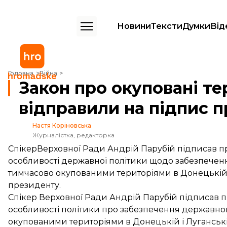
Новини
Тексти
Думки
Від
Закон про окуповані території Донбасу відправили на підпис през
Головна
Війна
Закон про окуповані те
відправили на підпис 
Настя Коріновська
Журналістка, редакторка
СпікерВерховної Ради Андрій Парубій підписав 
особливості державної політики щодо забезпечен
тимчасово окупованими територіями в Донецькій і
президенту.
Спікер Верховної Ради Андрій Парубій підписав 
особливості політики про забезпечення державног
окупованими територіями в Донецькій і Луганські