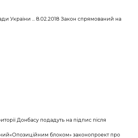
ди України ... 8.02.2018 Закон спрямований на
риторії Донбасу
подадуть на підпис після
аний
«Опозиційним блоком»
законопроект про