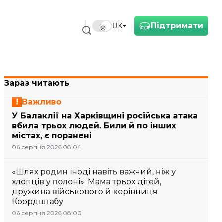
Підтримати
UK
Зараз читають
Важливо
У Балаклії на Харківщині російська атака
вбила трьох людей. Били й по інших
містах, є поранені
06 серпня 2026 08:04
«Шлях родин іноді навіть важчий, ніж у
хлопців у полоні». Мама трьох дітей,
дружина військового й керівниця
Коордштабу
06 серпня 2026 08:00