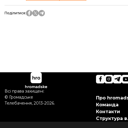
Поділитися
:
Всі права захищені:
©
Громадське
Про hromad
Телебачення
,
2013-2026.
Команда
Контакти
Структура в