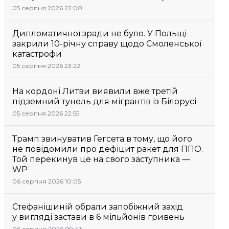
05 серпня 2026 22:00
Дипломатичної зради не було. У Польщі
закрили 10-річну справу щодо Смоленської
катастрофи
05 серпня 2026 23:22
На кордоні Литви виявили вже третій
підземний тунель для мігрантів із Білорусі
05 серпня 2026 22:55
Трамп звинуватив Гегсета в тому, що його
не повідомили про дефіцит ракет для ППО.
Той перекинув це на свого заступника —
WP
06 серпня 2026 10:05
Стефанішиній обрали запобіжний захід
у вигляді застави в 6 мільйонів гривень
06 серпня 2026 09:43