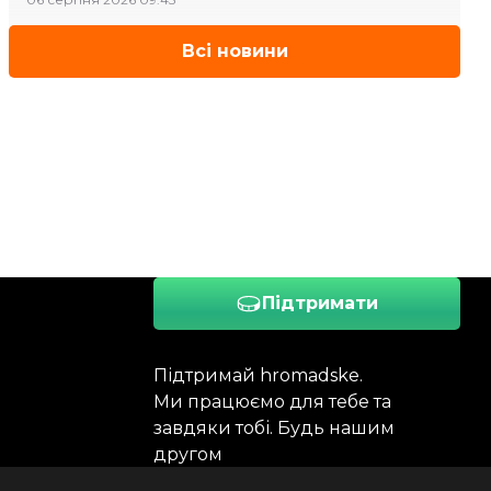
Всі новини
Підтримати
Підтримай hromadske.
Ми працюємо для тебе та
завдяки тобі. Будь нашим
другом