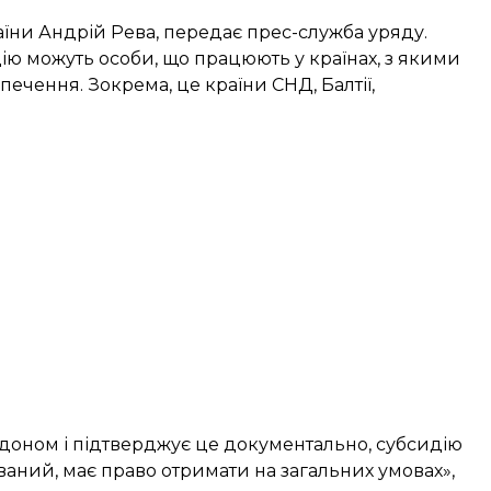
аїни Андрій Рева,
передає
прес-служба уряду.
дію можуть особи, що працюють у
країнах
, з якими
печення. Зокрема, це країни СНД, Балтії,
доном і підтверджує це документально, субсидію
ований, має право отримати на загальних умовах»,