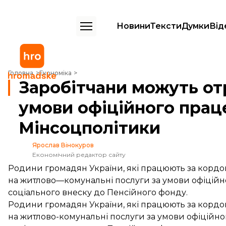
Новини
Тексти
Думки
Від
Заробітчани можуть отримати субсидію за умови офіційного прац
Головна
Економіка
Заробітчани можуть от
умови офіційного пра
Мінсоцполітики
Ярослав Вінокуров
Економічний редактор сайту
Родини громадян України, які працюють за кордо
на житлово—комунальні послуги за умови офіційн
соціального внеску до Пенсійного фонду.
Родини громадян України, які працюють за кордо
на житлово-комунальні послуги за умови офіційн