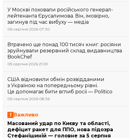
У Москві поховали російського генерал-
лейтенанта Єрусалимова. Він, імовірно,
загинув під час вибуху — медіа
06 серпня 2026 07:30
Втрачено ще понад 100 тисяч книг. росіяни
зруйнували резервний склад видавництва
BookChef
05 серпня 2026 21:09
США відновили обмін розвідданими
з Україною на попередньому рівні.
Це допомагає бити вглиб росії — Politico
06 серпня 2026 08:36
Важливо
Масований удар по Києву та області,
дефіцит ракет для ППО, нова підозра
Стефанішиній — головне за 5 серпня