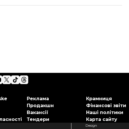
ske
Реклама
Крамниця
Продакшн
Фінансові звіти
Вакансії
Наші політики
ласності
Тендери
Карта сайту
Design