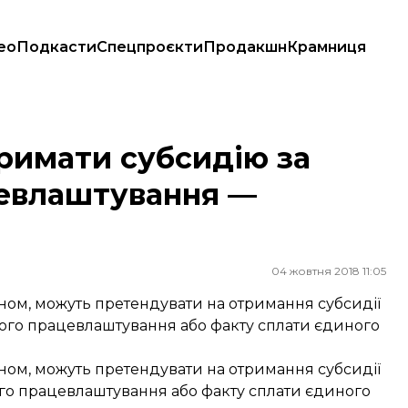
ео
Подкасти
Спецпроєкти
Продакшн
Крамниця
евлаштування — Мінсоцполітики
римати субсидію за
цевлаштування —
04 жовтня 2018 11:05
ном, можуть претендувати на отримання субсидії
ого працевлаштування або факту сплати єдиного
ном, можуть претендувати на отримання субсидії
ого працевлаштування або факту сплати єдиного