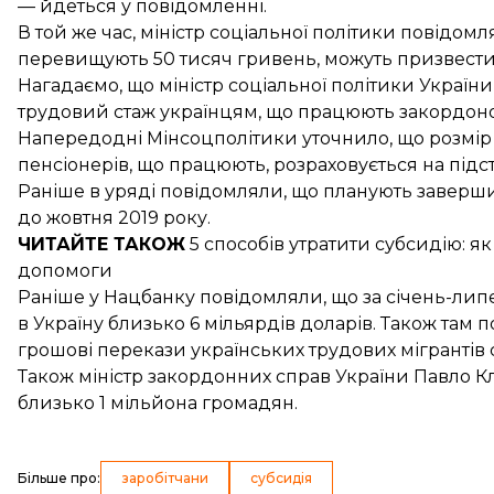
— йдеться у повідомленні.
В той же час, міністр соціальної політики повідомл
перевищують 50 тисяч гривень, можуть призвести
Нагадаємо, що міністр соціальної політики Украї
трудовий
стаж українцям, що працюють закордон
Напередодні Мінсоцполітики уточнило, що розмір
пенсіонерів, що працюють
, розраховується на підста
Раніше в уряді повідомляли, що планують заверш
до жовтня 2019 року.
ЧИТАЙТЕ ТАКОЖ
5 способів
утратити субсидію
: я
допомоги
Раніше у Нацбанку повідомляли, що за січень-липе
в Україну близько
6 мільярдів доларів
. Також там 
грошові перекази українських трудових мігрантів
Також міністр закордонних справ України Павло К
близько
1 мільйона громадян
.
Більше про
:
заробітчани
субсидія