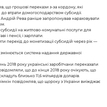
яв, що
грошові перекази з-за кордону
, які
 до втрати домогосподарством субсидії.
ни Андрій Рева раніше запропонував нараховувати
ом
.
 субсидії на житлово-комунальні послуги
для
ві і пенсії, і зарплати.
ити перехід до
монетизації субсидій
через рік —
к змінюється система надання державної
нь 2018 року українські заробітчани переказали
повідомляли, що до кінця 2018 року очікують, що
 складуть близько
11,6 мільярдів доларів
.
лімкін повідомляв, що щороку з України виїжджає