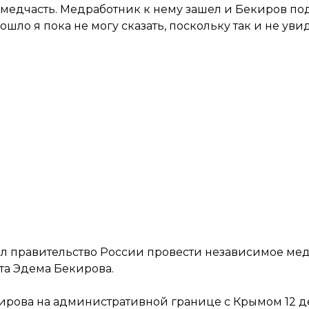
в медчасть. Медработник к нему зашел и Бекиров под
ло я пока не могу сказать, поскольку так и не уви
ал правительство России провести
независимое ме
та Эдема Бекирова.
кирова
на административной границе с Крымом 12 де