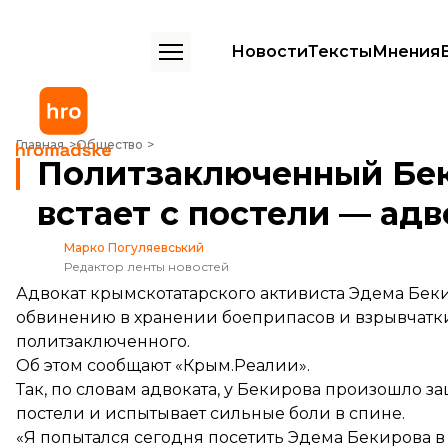
Новости
Тексты
Мнения
Политзаключенный Бекиров из-за проблем со спиной не встает с 
Главная
Общество
Политзаключенный Беки
встает с постели — адв
Марко Погуляевський
Редактор ленты новостей
Адвокат крымскотатарского активиста Эдема Бек
обвинению в хранении боеприпасов и взрывчатк
политзаключенного.
Об этом
сообщают
«Крым.Реалии».
Так, по словам адвоката, у Бекирова произошло за
постели и испытывает сильные боли в спине.
«Я попытался сегодня посетить Эдема Бекирова в к