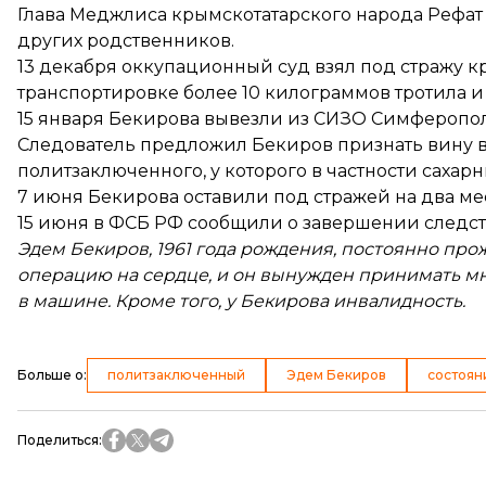
Глава Меджлиса крымскотатарского народа Рефат Ч
других родственников.
13 декабря оккупационный суд взял под стражу к
транспортировке более 10 килограммов тротила и 
15 января Бекирова
вывезли из СИЗО
Симферополя
Следователь предложил Бекиров
признать вину 
политзаключенного, у которого в частности сахар
7 июня Бекирова
оставили под стражей
на два ме
15 июня в ФСБ РФ сообщили о
завершении следс
Эдем Бекиров, 1961 года рождения, постоянно про
операцию на сердце, и он вынужден принимать мно
в машине. Кроме того, у Бекирова инвалидность.
Больше о
:
политзаключенный
Эдем Бекиров
состоян
Поделиться
: