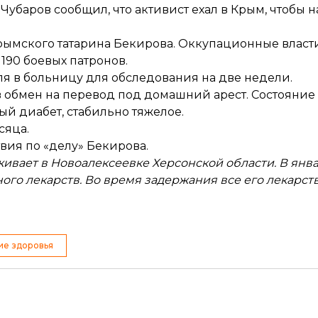
убаров сообщил, что активист ехал в Крым, чтобы н
рымского татарина Бекирова. Оккупационные власти
190 боевых патронов.
 в больницу для обследования на две недели.
в обмен на перевод
под домашний арест. Состояние
ный диабет,
стабильно тяжелое
.
сяца.
твия
по «делу» Бекирова.
живает в Новоалексеевке Херсонской области. В янв
го лекарств. Во время задержания все его лекарств
ие здоровья