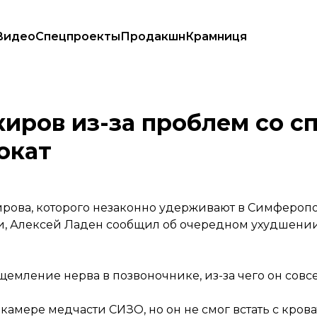
Видео
Спецпроекты
Продакшн
Крамниця
постели — адвокат
ров из-за проблем со с
окат
ирова, которого незаконно удерживают в Симфероп
и, Алексей Ладен сообщил об очередном ухудшении
щемление нерва в позвоночнике, из-за чего он совсе
амере медчасти СИЗО, но он не смог встать с кроват