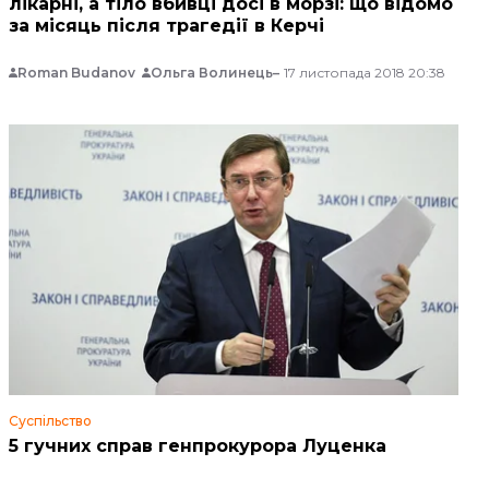
лікарні, а тіло вбивці досі в морзі: що відомо
за місяць після трагедії в Керчі
Roman Budanov
Ольга Волинець
17 листопада 2018 20:38
Суспільство
5 гучних справ генпрокурора Луценка