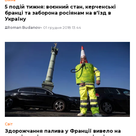
5 подій тижня: воєнний стан, керченські
бранці та заборона росіянам на в'їзд в
Україну
Roman Budanov
01 грудня 2018 13:44
Світ
Здорожчання палива у Франції вивело на