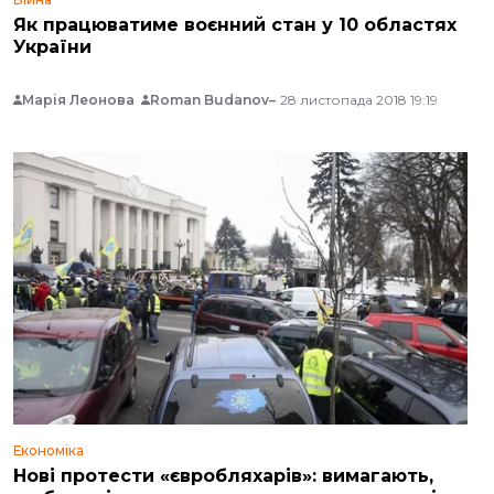
Як працюватиме воєнний стан у 10 областях
України
Марія Леонова
Roman Budanov
28 листопада 2018 19:19
Економіка
Нові протести «євробляхарів»: вимагають,