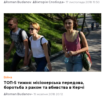
Roman Budanov
Вікторія Слобода
17 листопада 2018 19:50
Війна
ТОП-5 тижня: місіонерська передова,
боротьба з раком та вбивства в Керчі
Roman Budanov
19 жовтня 2018 20:12