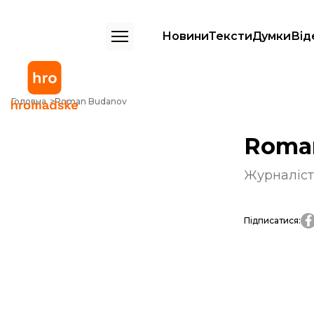
Новини
Тексти
Думки
Від
Головна
Roman Budanov
Roma
Журналіст
Підписатися
: