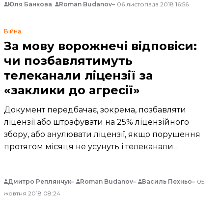
Юля Банкова
Roman Budanov
06 листопада 2018 16:56
Війна
За мову ворожнечі відповіси:
чи позбавлятимуть
телеканали ліцензії за
«заклики до агресії»
Документ передбачає, зокрема, позбавляти
ліцензії або штрафувати на 25% ліцензійного
збору, або анулювати ліцензії, якщо порушення
протягом місяця не усунуть і телеканали
продовжать транслювати вислови, що
виправдовують окупацію України.
Дмитро Реплянчук
Roman Budanov
Василь Пехньо
05
жовтня 2018 08:24