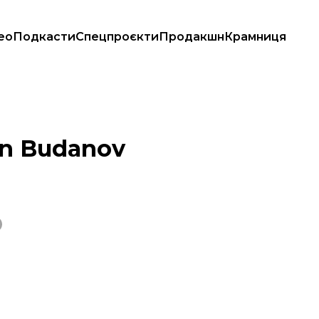
ео
Подкасти
Спецпроєкти
Продакшн
Крамниця
n Budanov