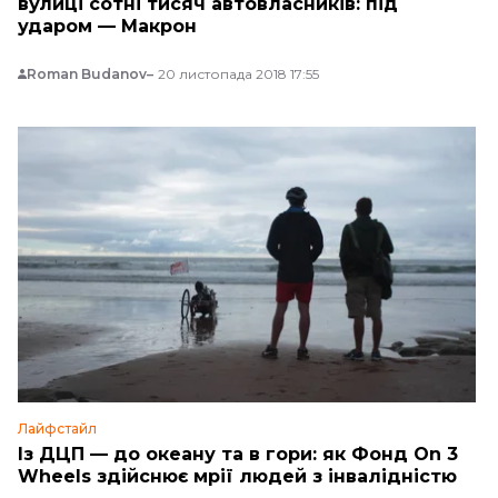
вулиці сотні тисяч автовласників: під
ударом — Макрон
Roman Budanov
20 листопада 2018 17:55
Лайфстайл
Із ДЦП — до океану та в гори: як Фонд On 3
Wheels здійснює мрії людей з інвалідністю