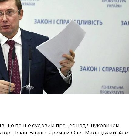
, що сам колись був в’язнем і повинен розуміти
ства отримати дані з телефонів журналістів.
 завершених реальним вироком справ
в, що почне судовий процес над Януковичем.
тор Шокін, Віталій Ярема й Олег Махніцький. Але