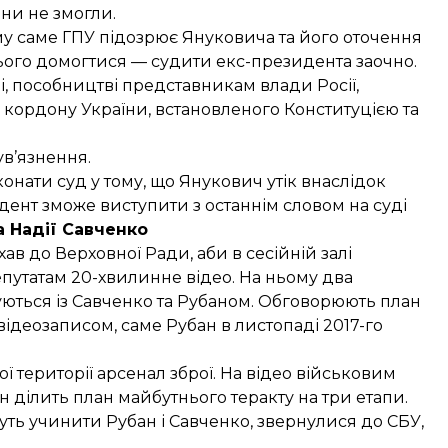
ни не змогли.
му саме ГПУ підозрює Януковича
та його оточення
ього домогтися — судити екс-президента заочно.
, пособництві представникам влади Росії,
 кордону України, встановленого Конституцією та
ув’язнення.
конати суд у тому, що
Янукович утік внаслідок
дент зможе виступити з останнім словом
на суді
ва Надії Савченко
в до Верховної Ради, аби в сесійній залі
путатам 20-хвилинне відео. На ньому два
ються із Савченко та Рубаном. Обговорюють план
ідеозаписом, саме Рубан в листопаді 2017-го
ї території арсенал зброї. На відео військовим
н ділить план майбутнього теракту на три етапи.
чуть учинити Рубан і Савченко, звернулися до СБУ,