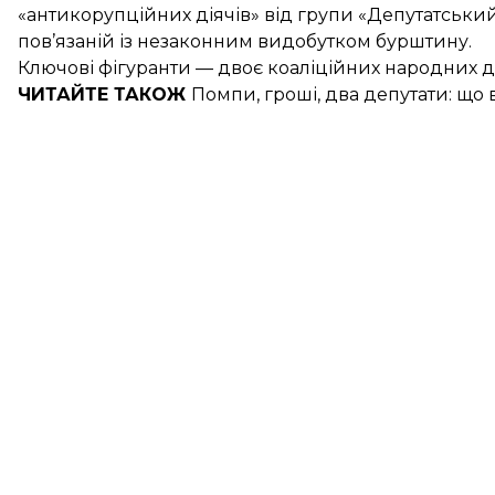
«антикорупційних діячів» від групи «Депутатський 
пов’язаній із незаконним видобутком бурштину.
Ключові фігуранти — двоє коаліційних народних де
ЧИТАЙТЕ ТАКОЖ
Помпи, гроші, два депутати:
що 