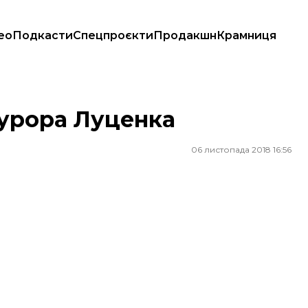
ео
Подкасти
Спецпроєкти
Продакшн
Крамниця
курора Луценка
06 листопада 2018 16:56