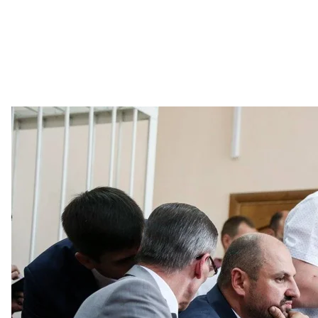
Народний депутат Борислав Розенблат (у центрі) під час засід
заходу, 18 ли
Ратинський В'
По-перше, Борис Розенблат від «Блоку Петра Порош
посередника отримав 200 тисяч доларів хабара за
які мали б видати спеціальні дозволи на видобуто
По-друге, Максим Поляков від «Народного фронту».
«бурштинової схеми». Зокрема, через свого помічн
внесення законопроектів, які передбачають зміни 
стверджують у НАБУ.
Депутати
Максим Поляков і Борислав Розенбла
і лобіюванні інтересів іноземної компанії «Фудже
до 12 років позбавлення волі.