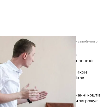
ання Солом'янського райсуду Києва з обрання йому запобіжного
пня 2017 року
ячеслав/УНІАН
енка». За версією слідства, він через
 обіцянку вплинути на профільних чиновників,
к бурштину.
 Він, пояснюють слідчі, був співучасником
ика Поляков отримав 7,5 тисяч доларів за
до Податкового та Митного кодексів,
т
підозрюються прокуратурою в отриманні коштів
йра», яка видобуває бурштин. Депутатам загрожує