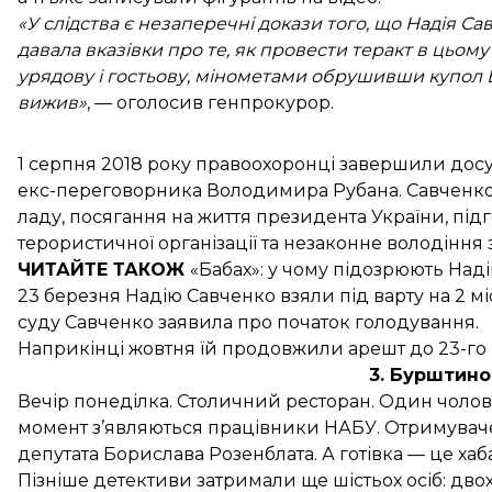
«У слідства є незаперечні докази того, що Надія С
давала вказівки про те, як провести теракт в цьо
урядову і гостьову, мінометами обрушивши купол 
вижив»
, — оголосив генпрокурор.
1 серпня 2018 року правоохоронці
завершили досу
екс-переговорника Володимира Рубана. Савченко
ладу, посягання на життя президента України, під
терористичної організації та незаконне володіння 
ЧИТАЙТЕ ТАКОЖ
«Бабах»: у чому
підозрюють Над
23 березня Надію Савченко
взяли під варту на 2 мі
суду Савченко заявила про
початок голодування
.
Наприкінці жовтня їй продовжили арешт до 23-го
3. Бурштино
Вечір понеділка. Столичний ресторан. Один чолов
момент з’являються працівники НАБУ. Отримува
депутата Борислава Розенблата
. А готівка — це ха
Пізніше детективи затримали ще шістьох осіб: двох