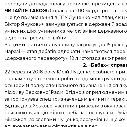
передати до суду справу проти екс-президента во
ЧИТАЙТЕ ТАКОЖ:
Справа на 200 млрд грн —
в чо
Ще до призначення в ГПУ Луценко мав план, як ц
Віктор Янукович звинувачується в державній зраді
умисних діях, учинених з метою зміни державного
веденні агресивної війни.
За цими статтями Януковичу загрожує до 15 років 
Наразі — етап дебатів: адвокати намагаються пере
«державного перевороту»
. 19 листопада
екс-прези
2. «Бабах»: спра
22 березня 2018 року Юрій Луценко особисто приїха
парламенту з третьої спроби
продемонструвати
де
офіцери 8 полку спеціального призначення спілку
підриву Верховної Ради. Згідно з оприлюдненим в
запропонував спецпризначенцям вчинити теракт.
Відтак до військової частини привезли з окуповано
пояснюють, як цю зброю треба застосовувати. Руба
Військові, за словами Луценка, зрозумівши, що хо
а ті вже записували фігурантів на відео.