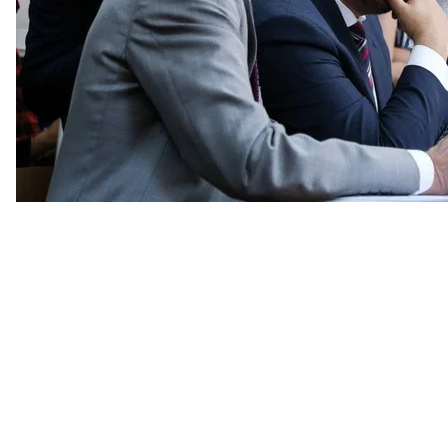
18 липня суддя Солом'янського районного суду Ки
вигляді застави 7 млн ​​гривень.
20 жовтня 2017-го суд
повторно зобов'язав депутат