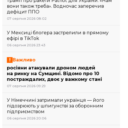
Трамп про ракети Patriot для України: «Нам
вони також треба». Водночас заперечив
дефіцит ППО
07 серпня 2026 08:02
У Мексиці блогера застрелили в прямому
ефірі в TikTok
06 серпня 2026 23:43
Важливо
росіяни атакували дроном людей
на ринку на Сумщині. Відомо про 10
постраждалих, двоє у важкому стані
07 серпня 2026 09:29
У Німеччині затримали українця — його
підозрюють у шпигунстві за оборонним
підприємством
06 серпня 2026 20:06