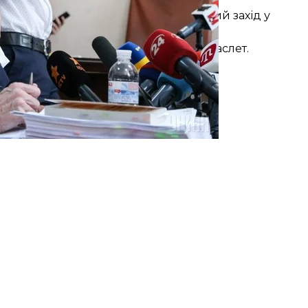
єва обрала для Розенблата запобіжний захід у
а Розенблата
носити електронний браслет.