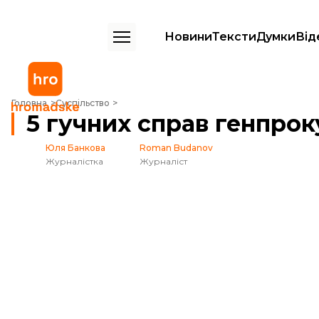
Новини
Тексти
Думки
Від
5 гучних справ генпрокурора Луценка
Головна
Суспільство
5 гучних справ генпро
Юля Банкова
Roman Budanov
Журналістка
Журналіст