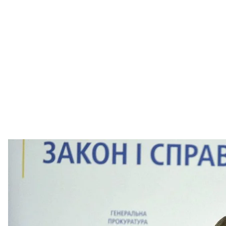
Генеральний прокурор України Юрій Луценко пі
Косарєв Олек
На тлі розслідування смерті радниці міськголови
прокурор
Юрій Луценко 6 листопада заявив, що йд
майже два з половиною роки. За цей час ГПУ пору
держзради президента-втікача Віктора Януковича т
версією генеральної прокуратури, нібито збиралася