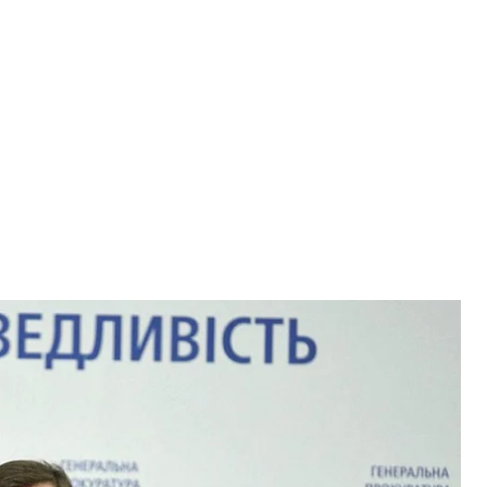
д час брифінгу у Києві, 15 лютого 2017 року
сандр/УНІАН
 Херсона Катерини Гандзюк, генеральний
е у відставку
. Він обіймає посаду генпрокурора
шила низку гучних справ, зокрема, щодо
а народної депутатки Надії Савченко, яка, за
 підірвати Верховну Раду. У сесійній залі Юрій