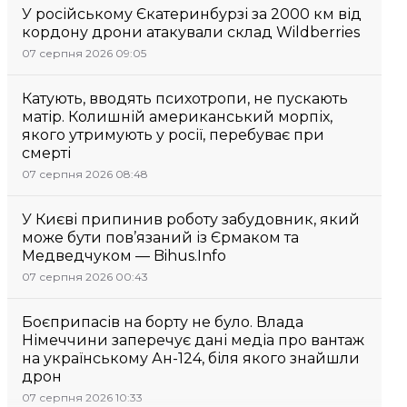
У російському Єкатеринбурзі за 2000 км від
кордону дрони атакували склад Wildberries
07 серпня 2026 09:05
Катують, вводять психотропи, не пускають
матір. Колишній американський морпіх,
якого утримують у росії, перебуває при
смерті
07 серпня 2026 08:48
У Києві припинив роботу забудовник, який
може бути пов’язаний із Єрмаком та
Медведчуком — Bihus.Info
07 серпня 2026 00:43
Боєприпасів на борту не було. Влада
Німеччини заперечує дані медіа про вантаж
на українському Ан-124, біля якого знайшли
дрон
07 серпня 2026 10:33