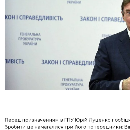
Луценко неодноразово «показував кіно», і попри те
важливість вільних ЗМІ, не погребував у межах слід
Громадське згадує п’ять найгучніших і наразі не
генпрокурора Юрія Луценка.
Головна: «велика справа проти Януковича»
Перед призначенням в ГПУ Юрій Луценко пообіця
Зробити це намагалися три його попередники: Вік