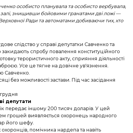
авченко особисто планувала та особисто вербувала,
му залі, знищивши бойовими гранатами дві ложі —
Верховної Ради та автоматами добиваючи тих, хто
дове слідство
у справі депутатки Савченко та
 закидають спробу повалення конституційного
готовку терористичного акту, сприяння діяльності
зброєю. Усе це тягне на довічне ув'язнення.
ію Савченко
.
сяці
без можливості застави. Під час засідання
 грудня
ві депутати
ік передає іншому 200 тисяч доларів. У цей
чем грошей виявляється охоронець
народного
бар його шефу.
 охоронців, помічника нардепа та навіть