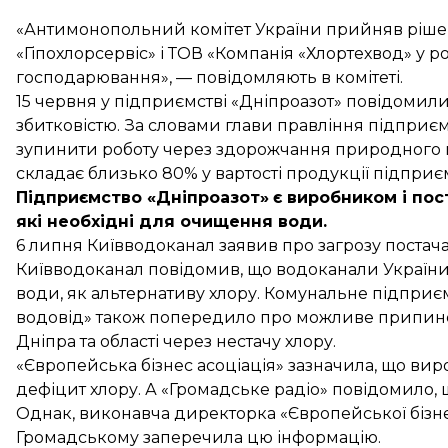
«Антимонопольний комітет України прийняв ріше
«Гіпохлорсервіс» і ТОВ «Компанія «Хлортехвод» у ро
господарювання», — повідомляють в комітеті.
15 червня у підприємстві «Дніпроазот»
повідомил
збитковістю. За словами глави правління підприє
зупинити роботу через здорожчання природного г
складає близько 80% у вартості продукції підприє
Підприємство «Дніпроазот​»​
є виробником і пос
які необхідні для очищення води.
6 липня Київводоканал заявив про
загрозу постач
Київводоканал повідомив, що водоканали України 
води, як альтернативу хлору
. Комунальне підприє
водовід» також попередило про можливе
припине
Дніпра
та області через нестачу хлору.
«Європейська бізнес асоціація» зазначила, що
виро
дефіцит хлору. А «Громадське радіо»
повідомило
,
Однак, виконавча директорка «Європейської бізнес
Громадському заперечила цю інформацію.