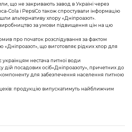
и, що не закривають завод в Україні через
oca-Cola і PepsiCo також спростували інформацію
йшли альтернативу хлору «Дніпроазот».
 виробництво за умови
підвищення цін на цю
домив про
початок розслідування за фактом
«Дніпроазот», що виготовляє рідких хлор для
є українцям нестача питної води
у дій посадових осіб
«Дніпроазоту», причетних до
 компоненту для забезпечення населення питною
цехів: продукцію випускатимуть найближчим