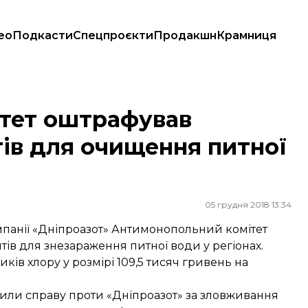
ео
Подкасти
Спецпроєкти
Продакшн
Крамниця
я очищення питної води на 220 тис грн
тет оштрафував
тів для очищення питної
05 грудня 2018 13:34
мпанії «Дніпроазот» Антимонопольний комітет
ів для знезараження питної води у регіонах.
ків хлору у розмірі 109,5 тисяч гривень на
или справу проти «Дніпроазот» за зловживання