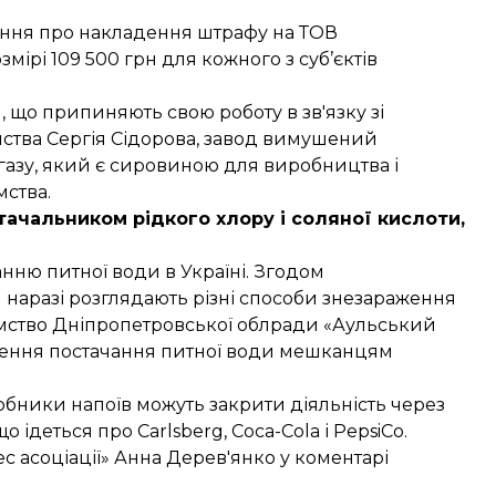
ння про накладення штрафу на ТОВ
змірі 109 500 грн для кожного з суб’єктів
и
, що припиняють свою роботу в зв'язку зі
мства Сергія Сідорова, завод вимушений
азу, який є сировиною для виробництва і
мства.
тачальником рідкого хлору і соляної кислоти,
анню питної води
в Україні. Згодом
наразі розглядають різні
способи знезараження
мство Дніпропетровської облради «Аульський
ння постачання питної води мешканцям
бники напоїв можуть закрити діяльність
через
 що ідеться про Carlsberg, Coca-Cola і PepsiCo.
 асоціації» Анна Дерев'янко у коментарі