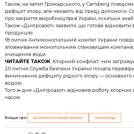
Також, на запит Громадського, у
Carlsberg
повідомил
дефіцит хлору, але чекають від Уряду допомоги.
C
про закриття
виробництва в Україні, оскільки зна
Також «Дніпроазот» заявило, що готове відновити
продукцію
.
18 липня Антимонопольний комітет України пові
зловживання
монопольним становищем компанією 
очищення води.
ЧИТАЙТЕ ТАКОЖ
: Хлорний конфлікт: чим
загрожу
20 липня Служба безпеки України
почала перевірк
виникнення дефіциту рідкого хлору — основного
водою.
Того ж дня
«Дніпроазот» відновив роботу
хлорних 
часом.
Більше про
:
Антимонопольний комітет
питна вода