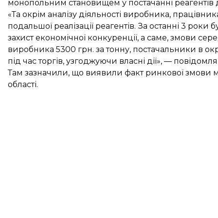
монопольним становищем у постачанні реагентів 
«Та окрім аналізу діяльності виробника, працівни
подальшої реалізації реагентів. За останні 3 рок
захист економічної конкуренції, а саме, змови серед
виробника 5300 грн. за тонну, постачальники в о
під час торгів, узгоджуючи власні дії», — повідом
Там зазначили, що виявили факт ринкової змови м
області.