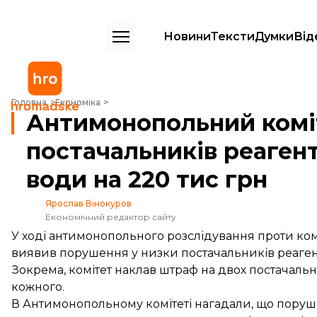
Новини
Тексти
Думки
Від
Антимонопольний комітет оштрафував постачальників реагентів дл
Головна
Економіка
Антимонопольний комі
постачальників реаген
води на 220 тис грн
Ярослав Вінокуров
Економічний редактор сайту
У ході антимонопольного розслідування проти ко
виявив порушення у низки постачальників реагент
Зокрема, комітет наклав штраф на двох постачальни
кожного.
В Антимонопольному комітеті нагадали, що поруш