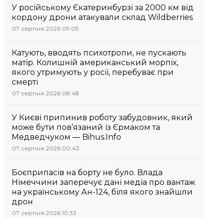
У російському Єкатеринбурзі за 2000 км від
кордону дрони атакували склад Wildberries
07 серпня 2026 09:05
Катують, вводять психотропи, не пускають
матір. Колишній американський морпіх,
якого утримують у росії, перебуває при
смерті
07 серпня 2026 08:48
У Києві припинив роботу забудовник, який
може бути пов’язаний із Єрмаком та
Медведчуком — Bihus.Info
07 серпня 2026 00:43
Боєприпасів на борту не було. Влада
Німеччини заперечує дані медіа про вантаж
на українському Ан-124, біля якого знайшли
дрон
07 серпня 2026 10:33