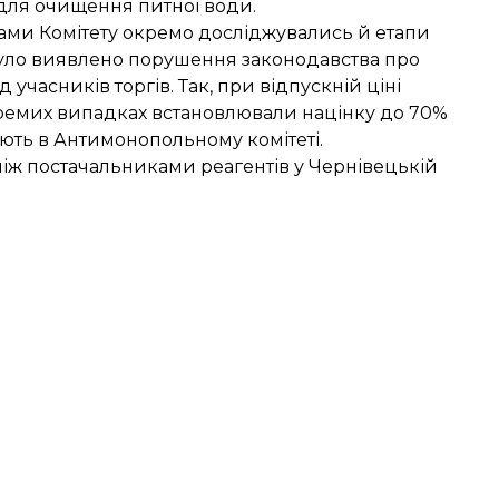
для очищення питної води.
ками Комітету окремо досліджувались й етапи
и було виявлено порушення законодавства про
 учасників торгів. Так, при відпускній ціні
кремих випадках встановлювали націнку до 70%
ляють в Антимонопольному комітеті.
іж постачальниками реагентів у Чернівецькій