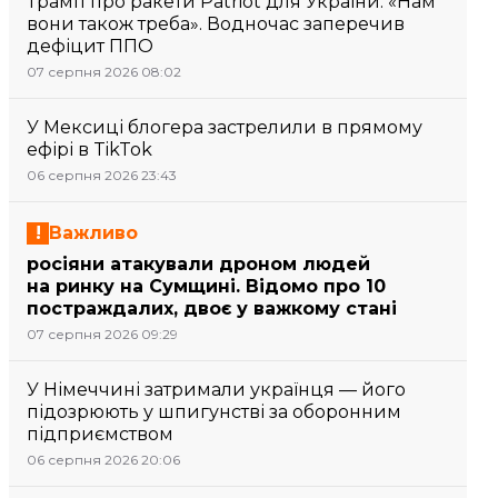
Трамп про ракети Patriot для України: «Нам
вони також треба». Водночас заперечив
дефіцит ППО
07 серпня 2026 08:02
У Мексиці блогера застрелили в прямому
ефірі в TikTok
06 серпня 2026 23:43
Важливо
росіяни атакували дроном людей
на ринку на Сумщині. Відомо про 10
постраждалих, двоє у важкому стані
07 серпня 2026 09:29
У Німеччині затримали українця — його
підозрюють у шпигунстві за оборонним
підприємством
06 серпня 2026 20:06