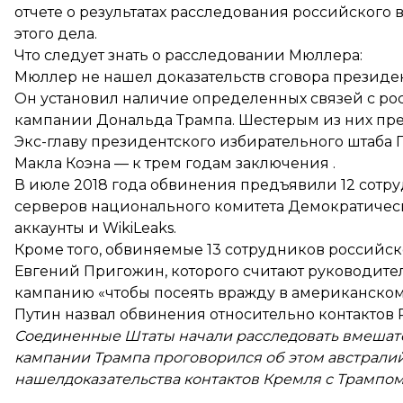
отчете о результатах расследования российского
этого дела.
Что следует знать о расследовании Мюллера:
Мюллер
не нашел доказательств сговора
президен
Он установил наличие определенных связей с ро
кампании Дональда Трампа. Шестерым из них пр
Экс-главу президентского избирательного штаба
Макла Коэна — к трем годам заключения
.
В июле 2018 года обвинения предъявили
12 сотр
серверов национального комитета Демократичес
аккаунты и WikiLeaks.
Кроме того, обвиняемые
13 сотрудников российс
Евгений Пригожин, которого считают руководител
кампанию «чтобы посеять вражду в американском 
Путин назвал обвинения относительно контактов
Соединенные Штаты
начали расследовать вмешат
кампании Трампа проговорился об этом австралий
нашел
доказательства контактов Кремля с Трампо