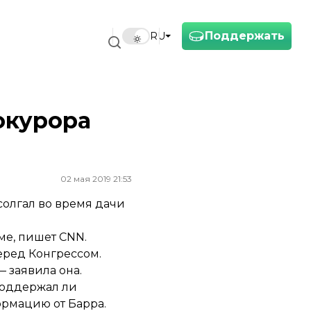
Поддержать
RU
окурора
02 мая 2019 21:53
солгал во время дачи
ме,
пишет
CNN.
еред Конгрессом.
 заявила она.
 поддержал ли
рмацию от Барра.