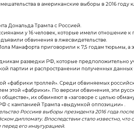
 вмешательства в американские выборы в 2016 году
та Дональда Трампа с Россией.
ссиянами у 16 человек, которые имели отношение к
едъявили обвинения в лжесвидетельстве.
Пола Манафорта приговорили к 7,5 годам тюрьмы
, а
удникам разведки РФ
, которые предположительно у
кой партии и распространении полученных данных
кой «фабрики троллей»
. Среди обвиняемых российс
ем этой «фабрики». По версии обвинения, эти русск
обществе», их обвиняют в «заговоре с целью обман
 РФ с кампанией Трампа
«выдумкой оппозиции»
.
ельство России
в выборы президента 2016 года после 
ском дипломату. Впоследствии стало известно, чт
м
перед его инаугурацией.