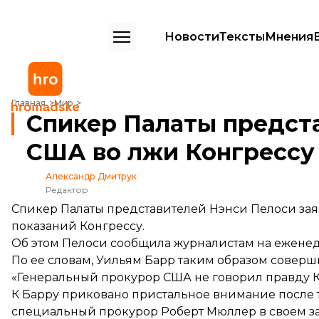
Новости
Тексты
Мнения
Спикер Палаты представителей обвинила генпрокурора США во л
Главная
Мир
Спикер Палаты предст
США во лжи Конгрессу
Александр Дмитрук
Редактор
Спикер Палаты представителей Нэнси Пелоси зая
показаний Конгрессу.
Об этом Пелоси сообщила журналистам на ежене
По ее словам, Уильям Барр таким образом совер
«Генеральный прокурор США не говорил правду Ко
К Барру приковано пристальное внимание после то
специальный прокурор Роберт Мюллер в своем з