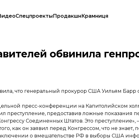
Видео
Спецпроекты
Продакшн
Крамниця
жи Конгрессу
авителей обвинила генпр
вила, что генеральный прокурор США Уильям Барр 
дельной пресс-конференции на Капитолийском хол
шил преступление, предоставив ложные показания п
нгрессу Соединенных Штатов. Это преступление», —
го, как он заявил перед Конгрессом, что не знает,
аключении о вмешательстве РФ в выборы США инфо