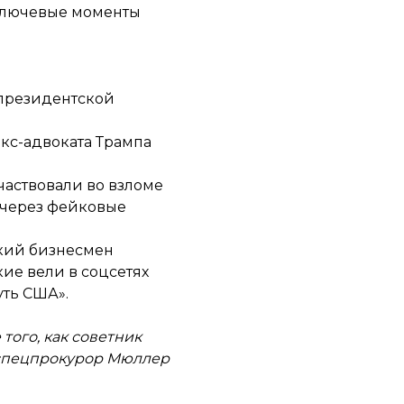
 ключевые моменты
 президентской
 экс-адвоката
Трампа
частвовали во взломе
 через фейковые
кий бизнесмен
ие вели в соцсетях
уть США».
того, как советник
о спецпрокурор Мюллер