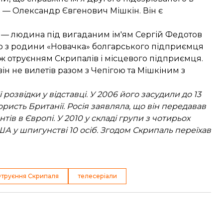
в —
Олександр Євгенович Мішкін
. Він є
в — людина під вигаданим ім'ям Сергій Федотов
ою з родини «Новачка»
болгарського підприємця
іж отруєнням Скрипалів і місцевого підприємця
.
він
не вилетів разом з Чепігою та Мішкіним
з
розвідки у відставці. У 2006 його засудили до 13
ристь Британії. Росія заявляла, що він передавав
ів в Європі. У 2010 у складі групи з чотирьох
А у шпигунстві 10 осіб. Згодом Скрипаль переїхав
труєння Скрипаля
телесеріали