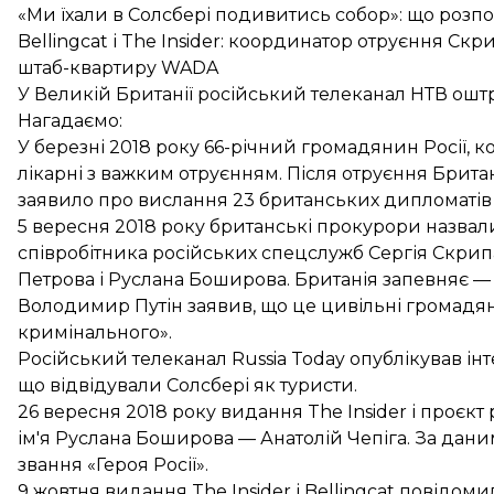
«Ми їхали в Солсбері подивитись собор»: що розпо
Bellingcat і The Insider: координатор отруєння Скри
штаб-квартиру WADA
У Великій Британії російський телеканал НТВ ош
Нагадаємо:
У березні 2018 року 66-річний громадянин Росії,
лікарні
з важким отруєнням. Після отруєння
Брита
заявило про
вислання 23 британських дипломатів
5 вересня 2018 року британські прокурори назва
співробітника російських спецслужб Сергія Скрип
Петрова і Руслана Боширова
. Британія запевняє 
Володимир Путін заявив, що це
цивільні громад
кримінального».
Російський телеканал Russia Today опублікував ін
що відвідували Солсбері як туристи.
26 вересня 2018 року видання The Insider і проєкт
ім'я Руслана Боширова
— Анатолій Чепіга. За дани
звання «Героя Росії».
9 жовтня видання The Insider і Bellingcat повідом