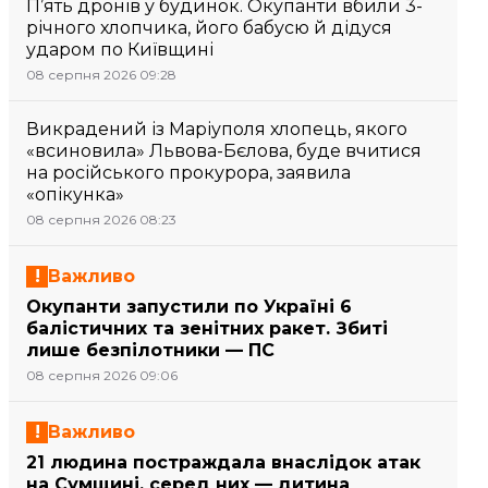
П’ять дронів у будинок. Окупанти вбили 3-
річного хлопчика, його бабусю й дідуся
ударом по Київщині
08 серпня 2026 09:28
Викрадений із Маріуполя хлопець, якого
«всиновила» Львова-Бєлова, буде вчитися
на російського прокурора, заявила
«опікунка»
08 серпня 2026 08:23
Важливо
Окупанти запустили по Україні 6
балістичних та зенітних ракет. Збиті
лише безпілотники — ПС
08 серпня 2026 09:06
Важливо
21 людина постраждала внаслідок атак
на Сумщині, серед них — дитина