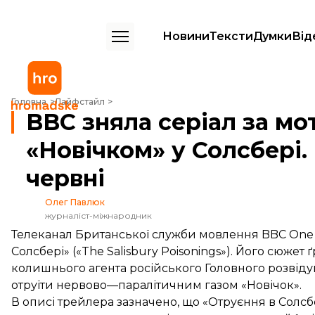
Новини
Тексти
Думки
Від
BBC зняла серіал за мотивами отруєння «Новічком» у Солсбері. Йог
Головна
Лайфстайл
BBC зняла серіал за м
«Новічком» у Солсбері.
червні
Олег Павлюк
журналіст-міжнародник
Телеканал Британської служби мовлення BBC One
Солсбері» («The Salisbury Poisonings»). Його сюжет 
колишнього агента російського Головного розвіду
отруїти нервово—паралітичним газом «Новічок».
В описі трейлера зазначено, що «Отруєння в Солсбе