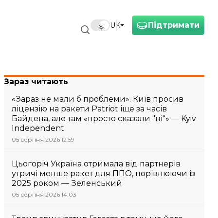
Підтримати
UK
Зараз читають
«Зараз не мали б проблеми». Київ просив
ліцензію на ракети Patriot іще за часів
Байдена, але там «просто сказали "ні"» — Kyiv
Independent
05 серпня 2026 12:59
Цьогоріч Україна отримала від партнерів
утричі менше ракет для ППО, порівнюючи із
2025 роком — Зеленський
05 серпня 2026 14:03