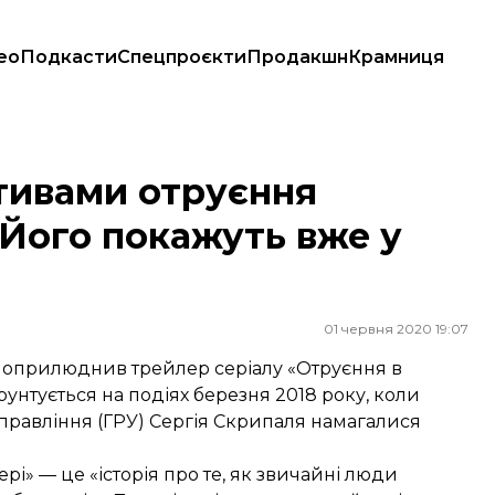
ео
Подкасти
Спецпроєкти
Продакшн
Крамниця
о покажуть вже у червні
отивами отруєння
 Його покажуть вже у
01 червня 2020 19:07
 оприлюднив трейлер серіалу «Отруєння в
ґрунтується на подіях березня 2018 року, коли
правління (ГРУ) Сергія Скрипаля намагалися
рі» — це «історія про те, як звичайні люди