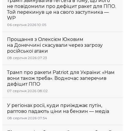
Трамп звинуватив Гегсета в тому, що його
не повідомили про дефіцит ракет для ППО.
Той перекинув це на свого заступника —
WP
06 серпня 2026 10:05
Прощання з Олексієм Юковим
на Донеччині скасували через загрозу
російської атаки
08 серпня 2026 07:23
Трамп про ракети Patriot для України: «Нам
вони також треба». Водночас заперечив
дефіцит ППО
07 серпня 2026 08:02
У регіонах росії, куди приїжджає путін,
раптово падають ціни на бензин — медіа
08 серпня 2026 07:54