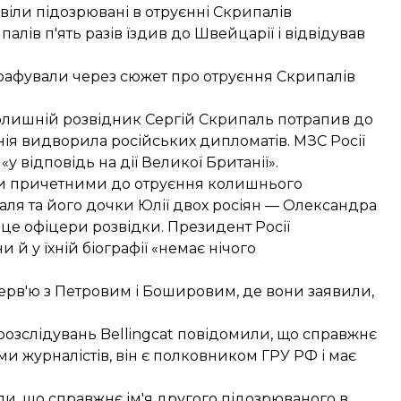
віли підозрювані в отруєнні Скрипалів
палів п'ять разів їздив до Швейцарії і відвідував
трафували через сюжет про отруєння Скрипалів
 колишній розвідник Сергій Скрипаль
потрапив до
нія видворила російських дипломатів
. МЗС Росії
«у відповідь на дії Великої Британії».
ли причетними до отруєння колишнього
аля та його дочки Юлії двох росіян —
Олександра
— це
офіцери розвідки
. Президент Росії
яни
й у їхній біографії «немає нічого
терв'ю з Петровим і Бошировим, де вони заявили,
 розслідувань Bellingcat повідомили, що
справжнє
ми журналістів, він є полковником ГРУ РФ і має
или, що справжнє ім'я другого підозрюваного в