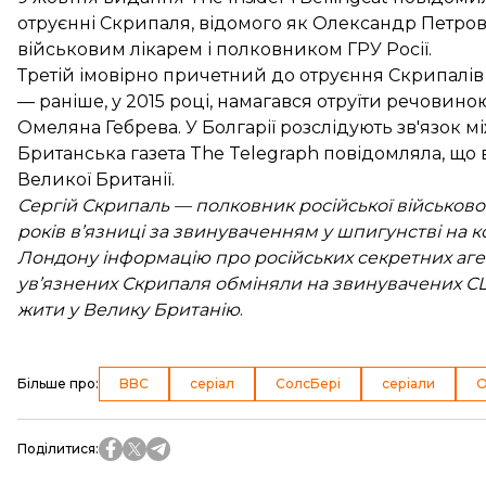
отруєнні Скрипаля, відомого як Олександр Петро
військовим лікарем і полковником ГРУ Росії.
Третій імовірно причетний до отруєння Скрипалі
— раніше, у 2015 році, намагався отруїти речовин
Омеляна Гебрева
. У Болгарії розслідують
зв'язок м
Британська газета The Telegraph повідомляла, що 
Великої Британії.
Сергій Скрипаль — полковник російської військової 
років в’язниці за звинуваченням у шпигунстві на ко
Лондону інформацію про російських секретних агент
ув’язнених Скрипаля обміняли на звинувачених СШ
жити у Велику Британію
.
Більше про
:
BBC
серіал
СолсБері
серіали
О
Поділитися
: