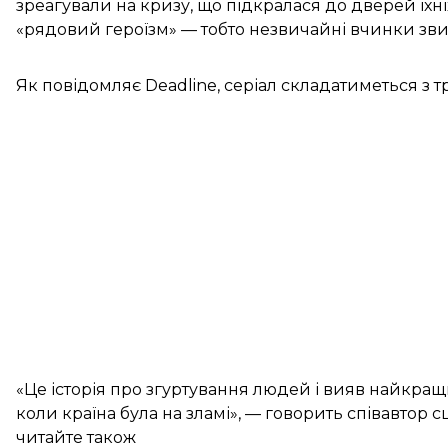
зреагували на кризу, що підкралася до дверей їхні
«рядовий героїзм» — тобто незвичайні вчинки зв
Як
повідомляє
Deadline, серіал складатиметься з тр
«Це історія про згуртування людей і вияв найкра
коли країна була на зламі», — говорить співавтор 
читайте також