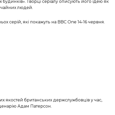
х будинків». Творці серіалу описують його ідею як
ичайних людей.
ьох серій, які покажуть на BBC One 14-16 червня.
щих якостей британських держслужбовців у час,
сценарію Адам Патерсон.