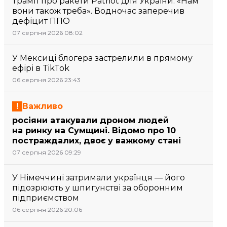
Трамп про ракети Patriot для України: «Нам
вони також треба». Водночас заперечив
дефіцит ППО
07 серпня 2026 08:02
У Мексиці блогера застрелили в прямому
ефірі в TikTok
06 серпня 2026 23:43
Важливо
росіяни атакували дроном людей
на ринку на Сумщині. Відомо про 10
постраждалих, двоє у важкому стані
07 серпня 2026 09:29
У Німеччині затримали українця — його
підозрюють у шпигунстві за оборонним
підприємством
06 серпня 2026 20:06