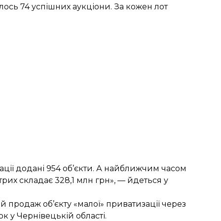
булось 74 успішних аукціони. За кожен лот
ації додані 954 об’єкти. А найближчим часом
отрих складає 328,1 млн грн», — йдеться у
й продаж
об’єкту «малої» приватизації через
к у Чернівецькій області.