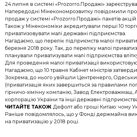
24 липня в системі «Prozorro.Продажі»
зареєструва
Напередодні Мінекономрозвитку повідомили про 
продаж у системі «Prozorro.Продажі»
пакетів акці
Також у Мінекономіки акредитували
перші 10 тор
приватизовувати малі державні підприємства.
Нагадаємо, що перелік
підприємств малої привати
березня 2018 року. Так, до переліку малої приватиза
планували
приватизувати малі підприємства
влітк
Для проведення
малої приватизації
використовуют
Нагадаємо, що 10 травня Кабінет міністрів
затверди
Зокрема, до нього увійшли Центренерго, Одеськ
(приватизація яких завершиться за правилами по
гірничо-хімічну компанію, Завод Електроважмаш,
корпорацію України та інші державні підприємства
ЧИТАЙТЕ ТАКОЖ
Дефолт або гроші Китаю: чому
У
Раніше повідомлялось, що у Фонді держмайна
ви
на приватизацію у 2018 році.