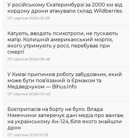
У російському Єкатеринбурзі за 2000 км від
кордону дрони атакували склад Wildberries
07 серпня 2026 09:05
Катують, вводять психотропи, не пускають
матір. Колишній американський морпіх,
якого утримують у росії, перебуває при
смерті
07 серпня 2026 08:48
У Києві припинив роботу забудовник, який
може бути пов’язаний із Єрмаком та
Медведчуком — Bihus.Info
07 серпня 2026 00:43
Боєприпасів на борту не було. Влада
Німеччини заперечує дані медіа про вантаж
на українському Ан-124, біля якого знайшли
дрон
07 серпня 2026 10:33