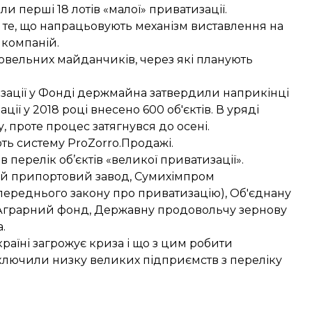
ли перші 18 лотів
«малої» приватизації.
те, що напрацьовують механізм виставлення на
й компаній
.
говельних майданчиків
, через які планують
зації
у Фонді держмайна затвердили наприкінці
ції у 2018 році внесено 600 об'єктів. В уряді
у, проте процес затягнувся до осені.
ь систему ProZorro.Продажі.
в перелік об’єктів
«великої приватизації».
ий припортовий завод, Сумихімпром
переднього закону про приватизацію), Об'єднану
 Аграрний фонд, Державну продовольчу зернову
.
країні загрожує криза
і що з цим робити
ключили низку великих підприємств
з переліку