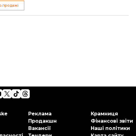
o.продажі
ske
Реклама
Крамниця
Продакшн
Фінансові звіти
Вакансії
Наші політики
ласності
Тендери
Карта сайту