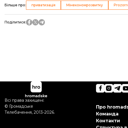
Більше про
:
приватизація
Мінекономрозвитку
Prozorr
Поділитися
:
Всі права захищені:
©
Громадське
Про hromad
Телебачення
,
2013-2026.
Команда
Контакти
Структура в