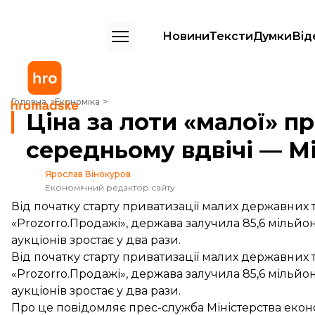
Новини
Тексти
Думки
Від
Ціна за лоти «малої» приватизації зростає в середньому вдвічі — Мі
Головна
Економіка
Ціна за лоти «малої» пр
середньому вдвічі — М
Ярослав Вінокуров
Економічний редактор сайту
Від початку старту приватизації малих державних
«Prozorro.Продажі», держава залучила 85,6 мільйоні
аукціонів зростає у два рази.
Від початку старту приватизації малих державних
«Prozorro.Продажі», держава залучила 85,6 мільйоні
аукціонів зростає у два рази.
Про це
повідомляє
прес-служба Міністерства еконо