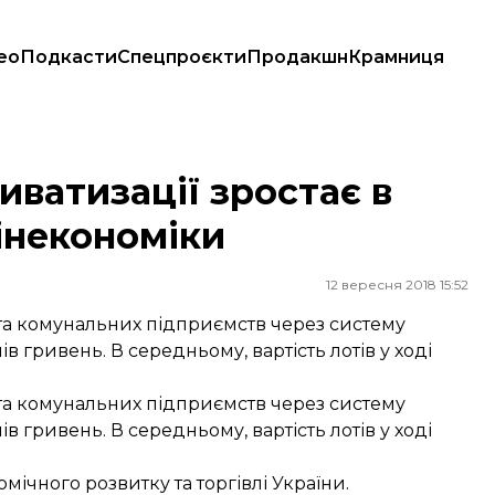
ео
Подкасти
Спецпроєкти
Продакшн
Крамниця
некономіки
иватизації зростає в
інекономіки
12 вересня 2018 15:52
 та комунальних підприємств через систему
в гривень. В середньому, вартість лотів у ході
 та комунальних підприємств через систему
в гривень. В середньому, вартість лотів у ході
мічного розвитку та торгівлі України.