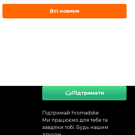
Всі новини
Підтримати
Підтримай hromadske.
Ми працюємо для тебе та
завдяки тобі. Будь нашим
другом