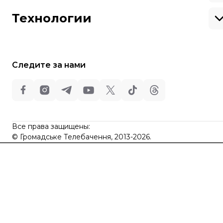
Вакансии
Театр
Киев
Путешествия
Регионы
Технологии
Книги
История
Еда
Гаджеты
ИИ
Косомос
Кибербезопасноcть
Следите за нами
Техника
Все права защищены:
©
Общественное Телевидение
,
2013-2026.
ideil
Все права защищены:
Design
©
Громадське Телебачення, 2013-2026.
elt