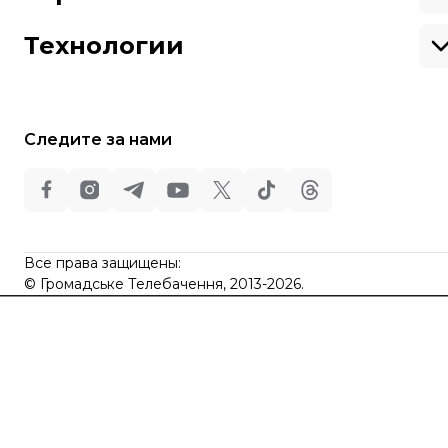
Цены
Музыка
Вакансии
Театр
Киев
Путешествия
Регионы
Технологии
Книги
История
Еда
Гаджеты
ИИ
Косомос
Кибербезопасноcть
Следите за нами
Техника
Все права защищены:
©
Общественное Телевидение
,
2013-2026.
ideil
Все права защищены:
Design
©
Громадське Телебачення, 2013-2026.
elt