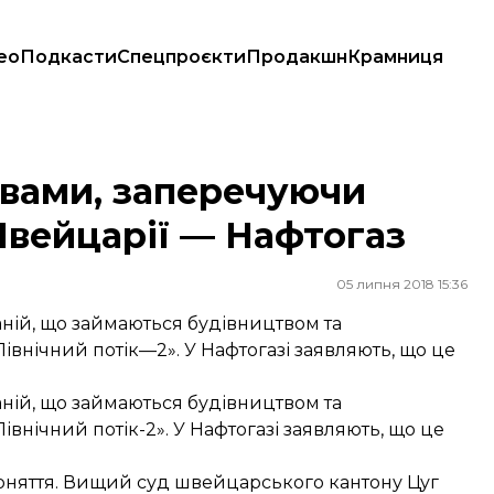
ео
Подкасти
Спецпроєкти
Продакшн
Крамниця
вейцарії — Нафтогаз
вами, заперечуючи
Швейцарії — Нафтогаз
05 липня 2018 15:36
ній, що займаються будівництвом та
Північний потік—2». У Нафтогазі заявляють, що це
ній, що займаються будівництвом та
івнічний потік-2». У Нафтогазі заявляють, що це
поняття. Вищий суд швейцарського кантону Цуг