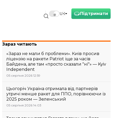
Підтримати
UK
Зараз читають
«Зараз не мали б проблеми». Київ просив
ліцензію на ракети Patriot іще за часів
Байдена, але там «просто сказали "ні"» — Kyiv
Independent
05 серпня 2026 12:59
Цьогоріч Україна отримала від партнерів
утричі менше ракет для ППО, порівнюючи із
2025 роком — Зеленський
05 серпня 2026 14:03