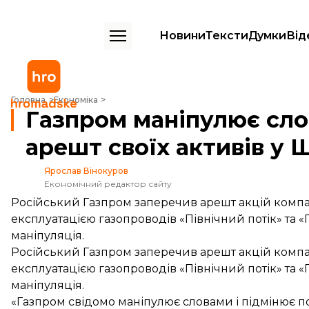
Новини
Тексти
Думки
Від
Газпром маніпулює словами, заперечуючи арешт своїх активів у Ш
Головна
Економіка
Газпром маніпулює сло
арешт своїх активів у 
Ярослав Вінокуров
Економічний редактор сайту
Російський Газпром заперечив арешт акцій компа
експлуатацією газопроводів «Північний потік» та «
маніпуляція.
Російський Газпром заперечив арешт акцій компа
експлуатацією газопроводів «Північний потік» та «П
маніпуляція.
«Газпром свідомо маніпулює словами і підмінює 