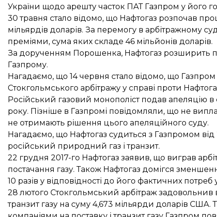
України щодо
арешту часток ПАТ Газпром у його 
30 травня стало відомо, що Нафтогаз розпочав пр
мільярдів доларів. За перемогу в арбітражному су
преміями
, сума яких складе 46 мільйонів доларів.
За дорученням Порошенка, Нафтогаз
розширить п
Газпрому.
Нагадаємо, що 14 червня стало відомо, що
Газпром
Стокгольмського арбітражу у справі проти Нафтога
Російський газовий монополіст подав
апеляцію в 
року. Пізніше в Газпромі повідомляли, що
не випл
не отримають рішення цього апеляційного суду.
Нагадаємо, що
Нафтогаз судиться з Газпромом
від
російський природний газ і транзит.
22 грудня 2017-го Нафтогаз заявив, що виграв
арбі
постачання газу. Також Нафтогаз домігся зменшенн
10 разів у відповідності до його фактичних потреб у
28 лютого Стокгольмський арбітраж задовольнив
транзит газу на суму 4,673 мільярди доларів США. 
компаніями на поставку і транзит газу Газпром по