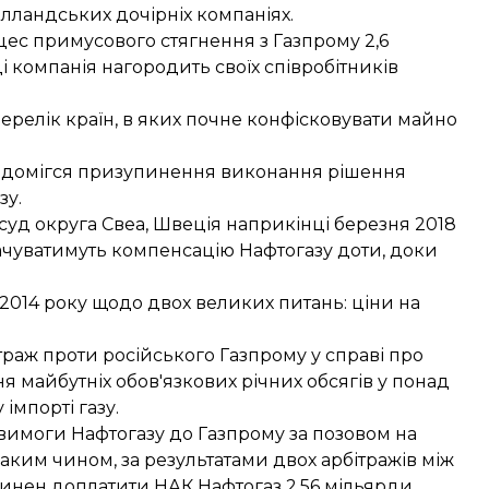
голландських
дочірніх компаніях.
оцес
примусового стягнення
з Газпрому 2,6
ді компанія
нагородить своїх співробітників
ерелік країн
, в яких почне конфісковувати майно
 домігся призупинення
виконання рішення
зу.
суд округа Свеа
, Швеція наприкінці березня 2018
ачуватимуть компенсацію
Нафтогазу доти, доки
 2014 року щодо двох великих питань: ціни на
траж проти російського Газпрому
у справі про
я майбутніх обов'язкових річних обсягів у понад
 імпорті газу.
вимоги Нафтогазу до Газпрому
за позовом на
Таким чином, за результатами двох арбітражів між
винен доплатити НАК Нафтогаз 2,56 мільярди