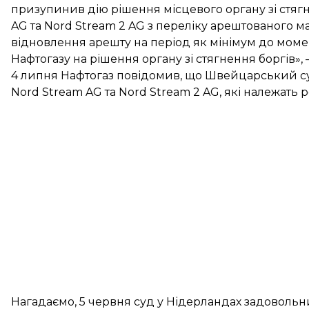
призупинив дію рішення місцевого органу зі стяг
AG та Nord Stream 2 AG з переліку арештованого м
відновлення арешту на період як мінімум до мом
Нафтогазу на рішення органу зі стягнення боргів»
4 липня Нафтогаз повідомив, що Швейцарський с
Nord Stream AG та Nord Stream 2 AG, які належать 
Нагадаємо, 5 червня суд у Нідерландах задоволь