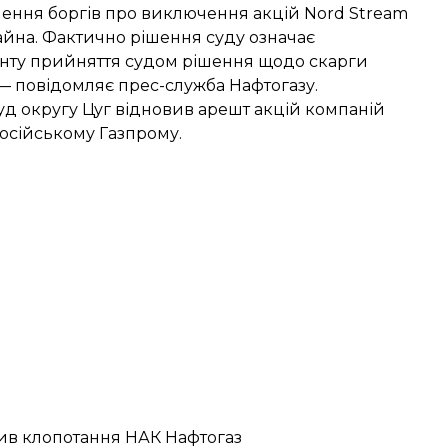
нення боргів про виключення акцій Nord Stream
айна. Фактично рішення суду означає
енту прийняття судом рішення щодо скарги
, — повідомляє прес-служба Нафтогазу.
уд округу Цуг
відновив арешт акцій
компаній
російському Газпрому.
нив клопотання НАК Нафтогаз