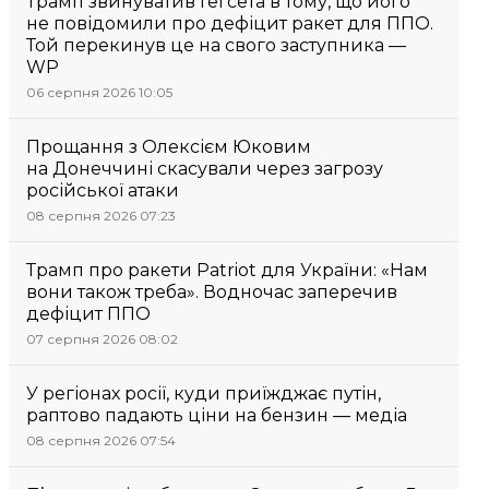
Трамп звинуватив Гегсета в тому, що його
не повідомили про дефіцит ракет для ППО.
Той перекинув це на свого заступника —
WP
06 серпня 2026 10:05
Прощання з Олексієм Юковим
на Донеччині скасували через загрозу
російської атаки
08 серпня 2026 07:23
Трамп про ракети Patriot для України: «Нам
вони також треба». Водночас заперечив
дефіцит ППО
07 серпня 2026 08:02
У регіонах росії, куди приїжджає путін,
раптово падають ціни на бензин — медіа
08 серпня 2026 07:54