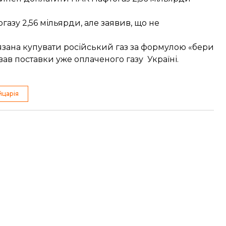
огазу
2,56 мільярди, але заявив, що не
'язана купувати російський газ за формулою «бери
вав поставки уже оплаченого газу
Україні.
царія