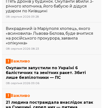
П’ять дронів у будинок. Окупанти вбили 3-
річного хлопчика, його бабусю й дідуся
ударом по Київщині
08 серпня 2026 09:28
Викрадений із Маріуполя хлопець, якого
«всиновила» Львова-Бєлова, буде вчитися
на російського прокурора, заявила
«опікунка»
08 серпня 2026 08:23
Важливо
Окупанти запустили по Україні 6
балістичних та зенітних ракет. Збиті
лише безпілотники — ПС
08 серпня 2026 09:06
Важливо
21 людина постраждала внаслідок атак
на Сумщині, серед них — дитина